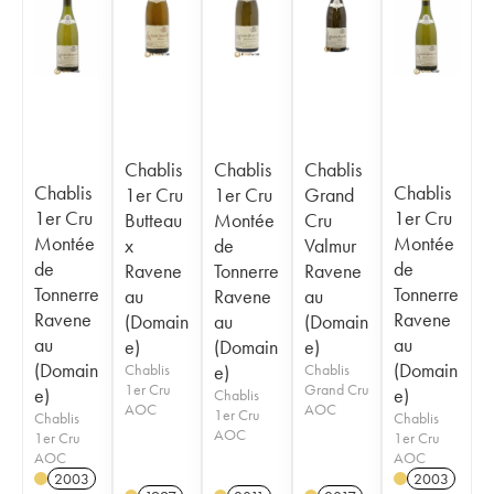
Chablis
Chablis
Chablis
Chablis
Chablis
1er Cru
1er Cru
Grand
1er Cru
1er Cru
Butteau
Montée
Cru
Montée
Montée
x
de
Valmur
de
de
Ravene
Tonnerre
Ravene
Tonnerre
Tonnerre
au
Ravene
au
Ravene
Ravene
(Domain
au
(Domain
au
au
e)
(Domain
e)
(Domain
(Domain
Chablis
e)
Chablis
1er Cru
Grand Cru
e)
e)
Chablis
AOC
AOC
1er Cru
Chablis
Chablis
AOC
1er Cru
1er Cru
AOC
AOC
2003
2003