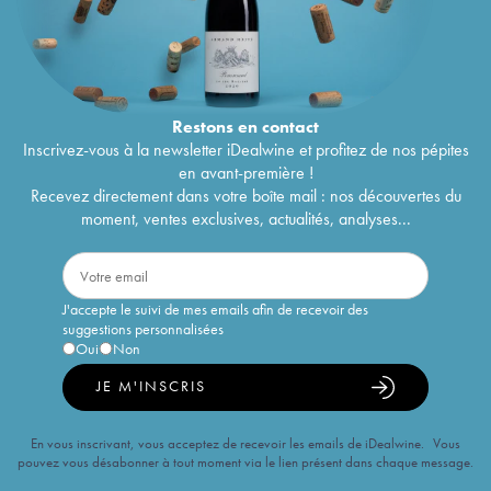
Restons en
contact
Inscrivez-vous à la newsletter iDealwine et profitez de nos pépites
en avant-première !
Recevez directement dans votre boîte mail : nos découvertes du
moment, ventes exclusives, actualités, analyses...
J'accepte le suivi de mes emails afin de recevoir des
suggestions personnalisées
Oui
Non
JE M'INSCRIS
En vous inscrivant, vous acceptez de recevoir les emails de iDealwine. Vous
pouvez vous désabonner à tout moment via le lien présent dans chaque message.