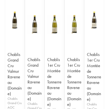
Chablis
Chablis
Chablis
Chablis
Chablis
Grand
1er Cru
Grand
1er Cru
1er Cru
Cru
Montée
Cru
Montée
Montée
Valmur
de
Valmur
de
de
Ravene
Tonnerre
Ravene
Tonnerre
Tonnerre
au
Ravene
au
Ravene
Ravene
(Domain
au
(Domain
au
au
e)
(Domain
e)
(Domain
(Domain
Chablis
e)
Grand Cru
Chablis
e)
e)
Chablis
AOC
Grand Cru
1er Cru