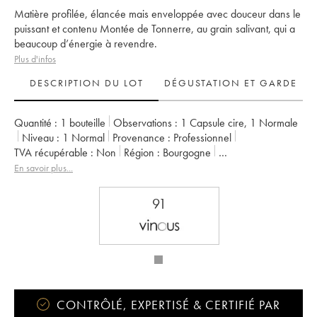
Matière profilée, élancée mais enveloppée avec douceur dans le
puissant et contenu Montée de Tonnerre, au grain salivant, qui a
beaucoup d’énergie à revendre.
Plus d'infos
DESCRIPTION DU LOT
DÉGUSTATION ET GARDE
Quantité :
1 bouteille
Observations :
1 Capsule cire
,
1 Normale
Niveau :
1
Normal
Provenance :
professionnel
TVA récupérable :
non
Région :
Bourgogne
Appellation :
Chablis
Classement :
1er Cru
En savoir plus...
Propriétaire :
Raveneau (Domaine)
91
CONTRÔLÉ, EXPERTISÉ & CERTIFIÉ PAR