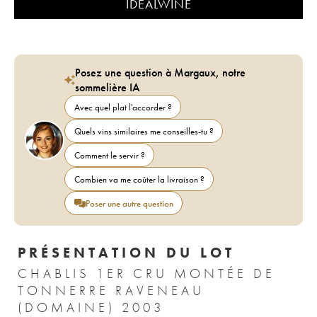
IDEALWINE
Posez une question à Margaux, notre
sommelière IA
Avec quel plat l'accorder ?
Quels vins similaires me conseilles-tu ?
Comment le servir ?
Combien va me coûter la livraison ?
Poser une autre question
PRÉSENTATION DU LOT
CHABLIS 1ER CRU MONTÉE DE
TONNERRE RAVENEAU
(DOMAINE) 2003