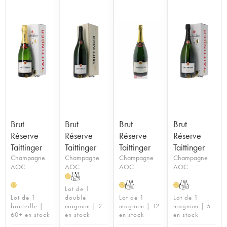
Brut
Brut
Brut
Brut
Réserve
Réserve
Réserve
Réserve
Taittinger
Taittinger
Taittinger
Taittinger
Champagne
Champagne
Champagne
Champagne
AOC
AOC
AOC
AOC
T
H
T
T
H
H
H
Lot de 1
Lot de 1
double
Lot de 1
Lot de 1
bouteille |
magnum | 2
magnum | 12
magnum | 5
60+ en stock
en stock
en stock
en stock