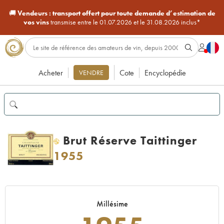
🚚
Vendeurs :
transport offert pour toute demande d’estimation de
vos vins
transmise entre le 01.07.2026 et le 31.08.2026 inclus*
Acheter
Cote
Encyclopédie
VENDRE
Brut Réserve Taittinger
H
1955
Millésime