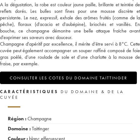
A la dégustation, la robe est couleur jaune paille, brillante et teintée de
reflets dorés. Les bulles sont fines pour une mousse discrète et
persistante. Le nez, expressif, exhale des arômes fruités (comme de la
pêche), floraux (d'acacia et d'aubépine), briochés et vanillés. En
bouche, ce champagne démontre une belle attaque fraîche avant
d'exprimer ses saveurs avec douceur.
Champagne d'apéritif par excellence, il mérite d’être servi à 8°C. Cette
cuvée peut également accompagner un souper raffiné composé de foie
gras poêlé, d’une roulade de sole et d’une charlotte à la mousse de
fraise, par exemple.
CONSULTER LES COTES DU DOMAINE TAITTINGER
CARACTÉRISTIQUES
DU DOMAINE & DE LA
CUVÉE
Région :
Champagne
Domaine :
Taittinger
Couleur :
blanc effervescent