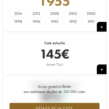
1955
2014
2012
2008
2002
2000
1998
1996
1995
1992
1991
1990
1988
1986
1985
1983
1982
1980
1979
1978
1976
Cote actuelle
1975
1971
1970
1969
1966
145
€
1964
1962
1961
1958
1955
1943
----
(format 75cl)
+
Tendance actuelle de la cote
Accès gratuit et illimité
0%
aux statistiques de plus de 150 000 cotes
Tendance à la hausse du millésime 1955 en 2026 par rapport à
DÉTAILS DE LA COTE