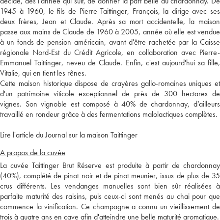
décide, dès l'année qui suit, de donner la part belle au chardonnay. De
1945 à 1960, le fils de Pierre Taittinger, François, la dirige avec ses
deux frères, Jean et Claude. Après sa mort accidentelle, la maison
passe aux mains de Claude de 1960 à 2005, année où elle est vendue
à un fonds de pension américain, avant d'être rachetée par la Caisse
régionale Nord-Est du Crédit Agricole, en collaboration avec Pierre-
Emmanuel Taittinger, neveu de Claude. Enfin, c'est aujourd'hui sa fille,
Vitalie, qui en tient les rênes.
Cette maison historique dispose de crayères gallo-romaines uniques et
d'un patrimoine viticole exceptionnel de près de 300 hectares de
vignes. Son vignoble est composé à 40% de chardonnay, d’ailleurs
travaillé en rondeur grâce à des fermentations malolactiques complètes.
Lire l'article du Journal sur la maison Taittinger
A propos de la cuvée
La cuvée Taittinger Brut Réserve est produite à partir de chardonnay
(40%), complété de pinot noir et de pinot meunier, issus de plus de 35
crus différents. Les vendanges manuelles sont bien sûr réalisées à
parfaite maturité des raisins, puis ceux-ci sont menés au chai pour que
commence la vinification. Ce champagne a connu un vieillissement de
trois à quatre ans en cave afin d'atteindre une belle maturité aromatique.