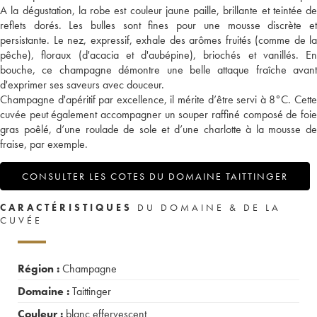
A la dégustation, la robe est couleur jaune paille, brillante et teintée de
reflets dorés. Les bulles sont fines pour une mousse discrète et
persistante. Le nez, expressif, exhale des arômes fruités (comme de la
pêche), floraux (d'acacia et d'aubépine), briochés et vanillés. En
bouche, ce champagne démontre une belle attaque fraîche avant
d'exprimer ses saveurs avec douceur.
Champagne d'apéritif par excellence, il mérite d’être servi à 8°C. Cette
cuvée peut également accompagner un souper raffiné composé de foie
gras poêlé, d’une roulade de sole et d’une charlotte à la mousse de
fraise, par exemple.
CONSULTER LES COTES DU DOMAINE TAITTINGER
CARACTÉRISTIQUES
DU DOMAINE & DE LA
CUVÉE
Région :
Champagne
Domaine :
Taittinger
Couleur :
blanc effervescent