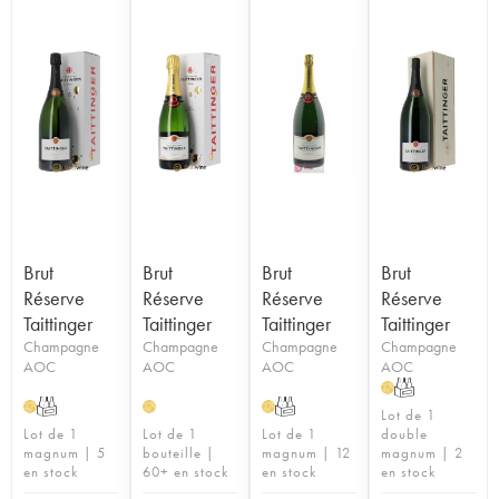
Brut
Brut
Brut
Brut
Réserve
Réserve
Réserve
Réserve
Taittinger
Taittinger
Taittinger
Taittinger
Champagne
Champagne
Champagne
Champagne
AOC
AOC
AOC
AOC
T
H
T
T
H
H
H
Lot de 1
Lot de 1
Lot de 1
Lot de 1
double
magnum | 5
bouteille |
magnum | 12
magnum | 2
en stock
60+ en stock
en stock
en stock