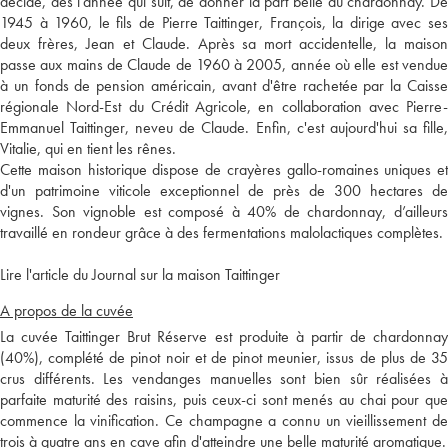
décide, dès l'année qui suit, de donner la part belle au chardonnay. De
1945 à 1960, le fils de Pierre Taittinger, François, la dirige avec ses
deux frères, Jean et Claude. Après sa mort accidentelle, la maison
passe aux mains de Claude de 1960 à 2005, année où elle est vendue
à un fonds de pension américain, avant d'être rachetée par la Caisse
régionale Nord-Est du Crédit Agricole, en collaboration avec Pierre-
Emmanuel Taittinger, neveu de Claude. Enfin, c'est aujourd'hui sa fille,
Vitalie, qui en tient les rênes.
Cette maison historique dispose de crayères gallo-romaines uniques et
d'un patrimoine viticole exceptionnel de près de 300 hectares de
vignes. Son vignoble est composé à 40% de chardonnay, d’ailleurs
travaillé en rondeur grâce à des fermentations malolactiques complètes.
Lire l'article du Journal sur la maison Taittinger
A propos de la cuvée
La cuvée Taittinger Brut Réserve est produite à partir de chardonnay
(40%), complété de pinot noir et de pinot meunier, issus de plus de 35
crus différents. Les vendanges manuelles sont bien sûr réalisées à
parfaite maturité des raisins, puis ceux-ci sont menés au chai pour que
commence la vinification. Ce champagne a connu un vieillissement de
trois à quatre ans en cave afin d'atteindre une belle maturité aromatique.