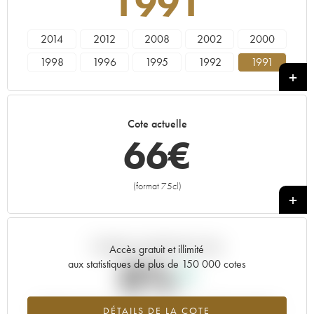
1991
2014
2012
2008
2002
2000
1998
1996
1995
1992
1991
1990
1988
1986
1985
1983
1982
1980
1979
1978
1976
Cote actuelle
1975
1971
1970
1969
1966
66
€
1964
1962
1961
1958
1955
1943
----
(format 75cl)
+
Tendance actuelle de la cote
Accès gratuit et illimité
0%
aux statistiques de plus de 150 000 cotes
Tendance à la hausse du millésime 1991 en 2026 par rapport à
DÉTAILS DE LA COTE