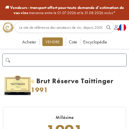
🚚
Vendeurs :
transport offert pour toute demande d’estimation de
vos vins
transmise entre le 01.07.2026 et le 31.08.2026 inclus*
Acheter
Cote
Encyclopédie
VENDRE
Brut Réserve Taittinger
H
1991
Millésime