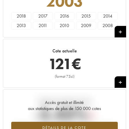
2003
2018
2017
2016
2015
2014
2013
2011
2010
2009
2008
2007
2006
2005
2004
2003
2001
2000
1998
1997
1996
Cote actuelle
1992
121
€
(format 75cl)
+
Tendance actuelle de la cote
Accès gratuit et illimité
-5.43%
aux statistiques de plus de 150 000 cotes
Tendance à la baisse du millésime 2003 en 2026 par rapport à
DÉTAILS DE LA COTE