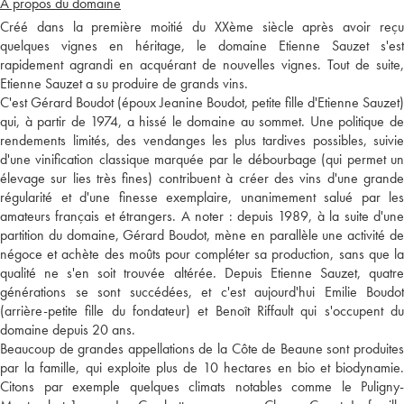
A propos du domaine
Créé dans la première moitié du XXème siècle après avoir reçu
quelques vignes en héritage, le domaine Etienne Sauzet s'est
rapidement agrandi en acquérant de nouvelles vignes. Tout de suite,
Etienne Sauzet a su produire de grands vins.
C'est Gérard Boudot (époux Jeanine Boudot, petite fille d'Etienne Sauzet)
qui, à partir de 1974, a hissé le domaine au sommet. Une politique de
rendements limités, des vendanges les plus tardives possibles, suivie
d'une vinification classique marquée par le débourbage (qui permet un
élevage sur lies très fines) contribuent à créer des vins d'une grande
régularité et d'une finesse exemplaire, unanimement salué par les
amateurs français et étrangers. A noter : depuis 1989, à la suite d'une
partition du domaine, Gérard Boudot, mène en parallèle une activité de
négoce et achète des moûts pour compléter sa production, sans que la
qualité ne s'en soit trouvée altérée. Depuis Etienne Sauzet, quatre
générations se sont succédées, et c'est aujourd'hui Emilie Boudot
(arrière-petite fille du fondateur) et Benoît Riffault qui s'occupent du
domaine depuis 20 ans.
Beaucoup de grandes appellations de la Côte de Beaune sont produites
par la famille, qui exploite plus de 10 hectares en bio et biodynamie.
Citons par exemple quelques climats notables comme le Puligny-