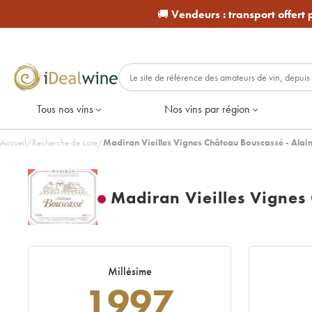
🚚
Vendeurs :
transport offert
Tous nos vins
Nos vins par région
Accueil
/
Recherche de cote
/
Madiran Vieilles Vignes Château Bouscassé - Ala
Madiran Vieilles Vignes
Millésime
1997