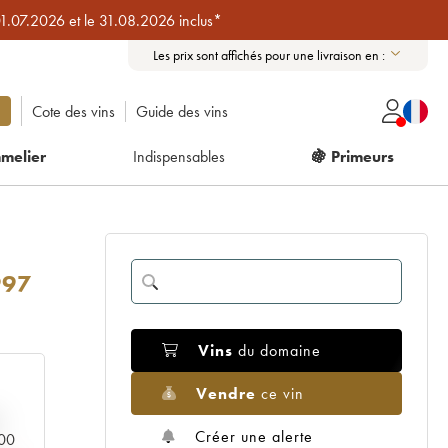
01.07.2026 et le 31.08.2026 inclus*
Les prix sont affichés pour une livraison en :
Cote des vins
Guide des vins
melier
Indispensables
🍇 Primeurs
997
Vins
du domaine
Vendre
ce vin
Créer une alerte
000