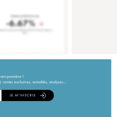
vant-première !
ventes exclusives, actualités, analyses...
JE M'INSCRIS