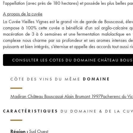
l'appellation (avec près de 180 hectares) et possède les plus belles par
A propos de la cuvée
La Cuvée Vieilles Vignes est le grand vin de garde de Bouscassé, élevé s
compose à 100% cette cuvée a bénéficié d'un sol argilo-calcaire qu
macération de 3 à 6 semaines et une fermentation malolactique en fû
complexe nous charme par sa profondeur et ses aromes intenses de fr
puissants et bien intégrés, s'éternise et appelle des accords tout aussi
CONSULTER LES COTES DU DOMAINE CHÂTEAU BOU
CÔTE DES VINS DU MÊME
DOMAINE
Madiran Château Bouscassé Alain Brumont
1997
Pacherenc du Vic
CARACTÉRISTIQUES
DU DOMAINE & DE LA CU
Région :
Sud Ouest