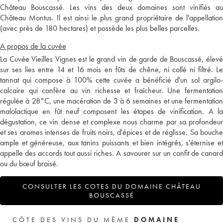
Château Bouscassé. Les vins des deux domaines sont vinifiés au
Château Montus. Il est ainsi le plus grand propriétaire de l'appellation
(avec près de 180 hectares) et possède les plus belles parcelles.
A propos de la cuvée
La Cuvée Vieilles Vignes est le grand vin de garde de Bouscassé, élevé
sur ses lies entre 14 et 16 mois en fûts de chêne, ni collé ni filtré. Le
tannat qui compose à 100% cette cuvée a bénéficié d'un sol argilo-
calcaire qui confère au vin richesse et fraîcheur. Une fermentation
régulée à 28°C, une macération de 3 à 6 semaines et une fermentation
malolactique en fût neuf composent les étapes de vinification. A la
dégustation, ce vin dense et complexe nous charme par sa profondeur
et ses aromes intenses de fruits noirs, d'épices et de réglisse. Sa bouche
ample et généreuse, aux tanins puissants et bien intégrés, s'éternise et
appelle des accords tout aussi riches. A savourer sur un confit de canard
ou du bœuf braisé.
CONSULTER LES COTES DU DOMAINE CHÂTEAU
BOUSCASSÉ
CÔTE DES VINS DU MÊME
DOMAINE