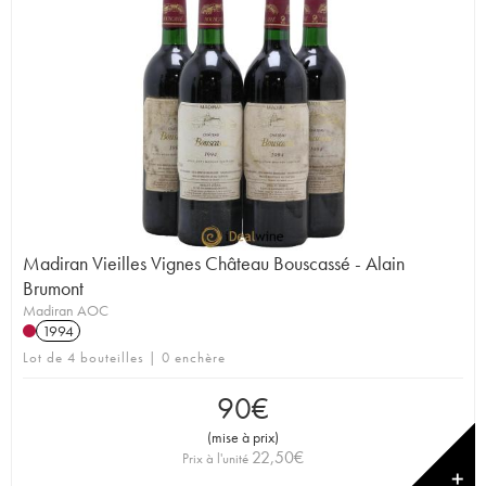
Madiran Vieilles Vignes Château Bouscassé - Alain
Brumont
Madiran AOC
1994
Lot de 4 bouteilles | 0 enchère
90
€
(
mise à prix
)
22,50
€
Prix à l'unité
✕