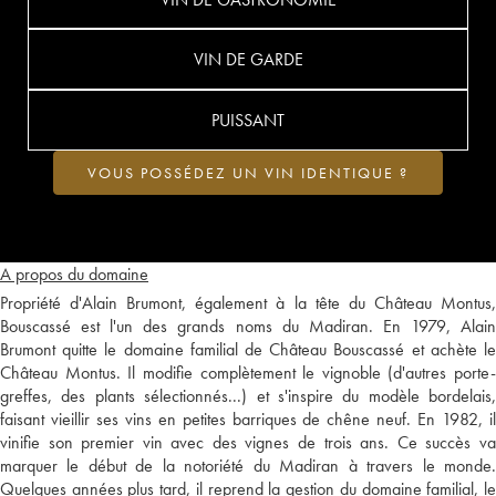
VIN DE GARDE
PUISSANT
VOUS POSSÉDEZ UN VIN IDENTIQUE ?
A propos du domaine
Propriété d'Alain Brumont, également à la tête du Château Montus,
Bouscassé est l'un des grands noms du Madiran. En 1979, Alain
Brumont quitte le domaine familial de Château Bouscassé et achète le
Château Montus. Il modifie complètement le vignoble (d'autres porte-
greffes, des plants sélectionnés...) et s'inspire du modèle bordelais,
faisant vieillir ses vins en petites barriques de chêne neuf. En 1982, il
vinifie son premier vin avec des vignes de trois ans. Ce succès va
marquer le début de la notoriété du Madiran à travers le monde.
Quelques années plus tard, il reprend la gestion du domaine familial, le