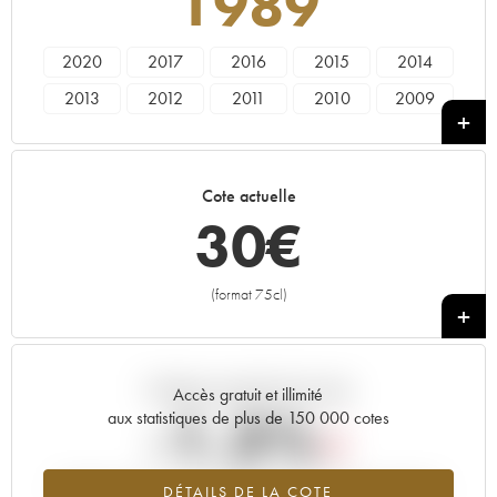
1989
2020
2017
2016
2015
2014
2013
2012
2011
2010
2009
2007
2006
2005
2004
2003
2002
2001
2000
1999
1998
Cote actuelle
1997
1996
1995
1994
1993
30
€
1992
1991
1990
1989
1988
1987
1983
(format 75cl)
+
Tendance actuelle de la cote
Accès gratuit et illimité
-1.3%
aux statistiques de plus de 150 000 cotes
Tendance à la baisse du millésime 1989 en 2026 par rapport à
DÉTAILS DE LA COTE