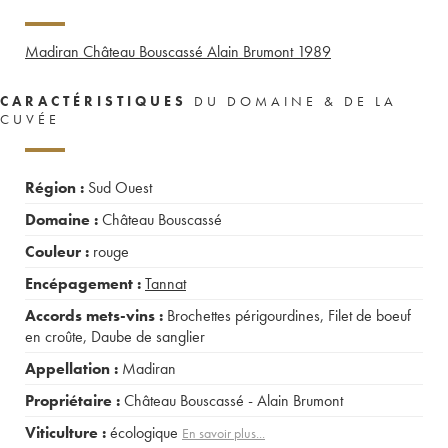
Madiran Château Bouscassé Alain Brumont
1989
CARACTÉRISTIQUES
DU DOMAINE & DE LA
CUVÉE
Région :
Sud Ouest
Domaine :
Château Bouscassé
Couleur :
rouge
Encépagement :
Tannat
Accords mets-vins :
Brochettes périgourdines
,
Filet de boeuf
en croûte
,
Daube de sanglier
Appellation :
Madiran
Propriétaire :
Château Bouscassé - Alain Brumont
Viticulture :
écologique
En savoir plus...