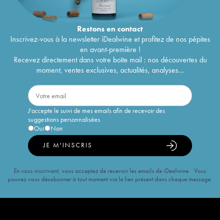
Restons en
contact
Inscrivez-vous à la newsletter iDealwine et profitez de nos pépites
en avant-première !
Recevez directement dans votre boîte mail : nos découvertes du
moment, ventes exclusives, actualités, analyses...
J'accepte le suivi de mes emails afin de recevoir des
suggestions personnalisées
Oui
Non
JE M'INSCRIS
En vous inscrivant, vous acceptez de recevoir les emails de iDealwine. Vous
pouvez vous désabonner à tout moment via le lien présent dans chaque message.