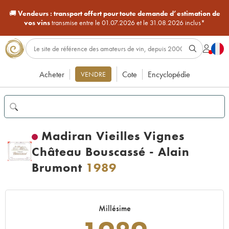
🚚
Vendeurs :
transport offert pour toute demande d’estimation de
vos vins
transmise entre le 01.07.2026 et le 31.08.2026 inclus*
Acheter
Cote
Encyclopédie
VENDRE
Madiran Vieilles Vignes
Château Bouscassé - Alain
Brumont
1989
Millésime