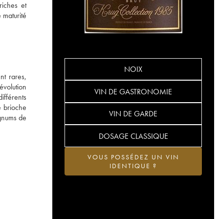
riches et
 maturité
NOIX
nt rares,
évolution
VIN DE GASTRONOMIE
ifférents
e brioche
VIN DE GARDE
magnums de
DOSAGE CLASSIQUE
VOUS POSSÉDEZ UN VIN
IDENTIQUE ?