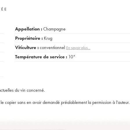
VÉE
Appellation :
Champagne
Propriétaire :
Krug
Viticulture :
conventionnel
En savoir plus...
Température de service :
10°
actuelles du vin concerné.
t de le copier sans en avoir demandé préalablement la permission à l'auteur.