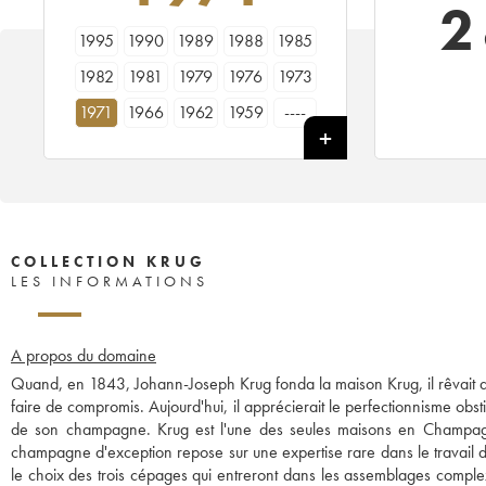
2
1995
1990
1989
1988
1985
1982
1981
1979
1976
1973
1971
1966
1962
1959
----
COLLECTION KRUG
LES INFORMATIONS
A propos du domaine
Quand, en 1843, Johann-Joseph Krug fonda la maison Krug, il rêvait d
faire de compromis. Aujourd'hui, il apprécierait le perfectionnisme obsti
de son champagne. Krug est l'une des seules maisons en Champa
champagne d'exception repose sur une expertise rare dans le travail d
le choix des trois cépages qui entreront dans les assemblages comple