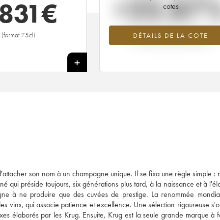
+23.87
 831
€
cotes
Tendance à la hausse du millésime 19
(format 75cl)
DÉTAILS DE LA COTE
en 2026 par rapport à 2025
+
'attacher son nom à un champagne unique. Il se fixa une règle simple : 
né qui préside toujours, six générations plus tard, à la naissance et à l'é
gne à ne produire que des cuvées de prestige. La renommée mondia
es vins, qui associe patience et excellence. Une sélection rigoureuse s'
xes élaborés par les Krug. Ensuite, Krug est la seule grande marque à 