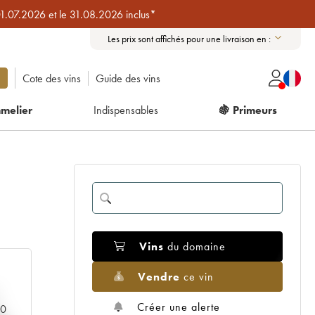
01.07.2026 et le 31.08.2026 inclus*
Les prix sont affichés pour une livraison en :
Cote des vins
Guide des vins
melier
Indispensables
🍇 Primeurs
Vins
du domaine
Vendre
ce vin
Créer une alerte
00