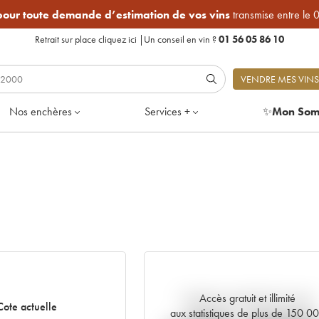
 pour toute demande d’estimation de vos vins
transmise entre le 
Retrait sur place
cliquez ici
|
Un conseil en vin ?
01 56 05 86 10
VENDRE MES VINS
Nos enchères
Services +
✨
Mon Som
Accès gratuit et illimité
Tendance actuelle de la cote
Cote actuelle
aux statistiques de plus de 150 0