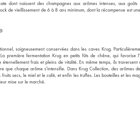
icate dont naissent des champagnes aux arômes intenses, aux goûts 
ck de vieillissement de 6 à 8 ans minimum, dont la récompense est une
g.
eptionnel, soigneusement conservées dans les caves Krug. Particulièreme
 première fermentation Krug en petits fûts de chêne, qui favorise l'
éternellement frais et pleins de vitalité. En même temps, ils traversent d
sure que chaque arôme s'intensifie. Dans Krug Collection, des arômes d
fruits secs, le miel et le café, et enfin les truffes. Les bouteilles et les 
leur mise sur le marché.