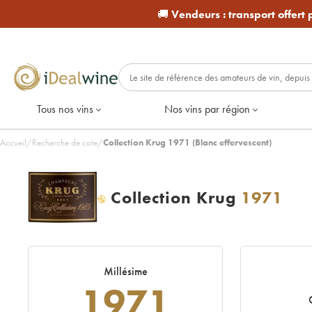
🚚
Vendeurs :
transport offert
Tous nos vins
Nos vins par région
Accueil
/
Recherche de cote
/
Collection Krug 1971 (Blanc effervescent)
Collection Krug
1971
H
Millésime
1971