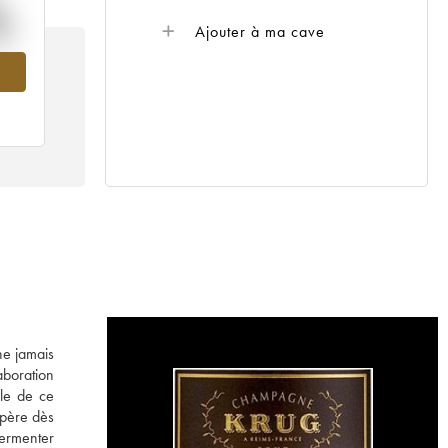
%
Ajouter à ma cave
71
ne jamais
laboration
le de ce
opère dès
fermenter