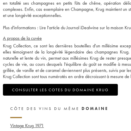
en totalité ses champagnes en petits fûts de chêne, opération dél
complexes. Enfin, cas exemplaire en Champagne, Krug maintient un sto
et une longévité exceptionnelles.
Plus d'informations :
Lire l'article du Journal iDealwine sur la maison Kru
A propos de la cuvée
Krug Collection, ce sont les dernières bouteilles d'un millésime exc
elles témoignent de la longévité légendaire des champagnes Krug. La
naturelle et lente du vin, permet aux millésimes Krug de rester presque 
cycles de vie, au cours desquels l'équilibre du goût se modifie à me
grillée, de vanille et de caramel deviennent plus présents, suivis par les 
Krug Collection sont tous numérotés en ordre décroissant à mesure de 
CONSULTER LES COTES DU DOMAINE KRUG
CÔTE DES VINS DU MÊME
DOMAINE
Vintage Krug
1971