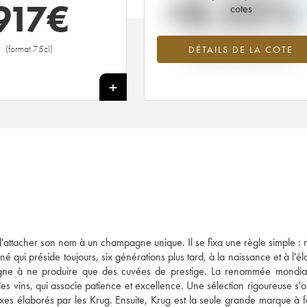
+0.23%
917
€
cotes
Tendance à la hausse du millésime 1
(format 75cl)
DÉTAILS DE LA COTE
en 2026 par rapport à 2025
+
'attacher son nom à un champagne unique. Il se fixa une règle simple : 
né qui préside toujours, six générations plus tard, à la naissance et à l'é
gne à ne produire que des cuvées de prestige. La renommée mondia
es vins, qui associe patience et excellence. Une sélection rigoureuse s'
xes élaborés par les Krug. Ensuite, Krug est la seule grande marque à 