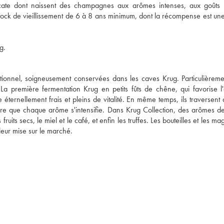
icate dont naissent des champagnes aux arômes intenses, aux goûts 
ck de vieillissement de 6 à 8 ans minimum, dont la récompense est une
g.
eptionnel, soigneusement conservées dans les caves Krug. Particulièreme
 première fermentation Krug en petits fûts de chêne, qui favorise l'
éternellement frais et pleins de vitalité. En même temps, ils traversent d
sure que chaque arôme s'intensifie. Dans Krug Collection, des arômes d
fruits secs, le miel et le café, et enfin les truffes. Les bouteilles et les 
leur mise sur le marché.