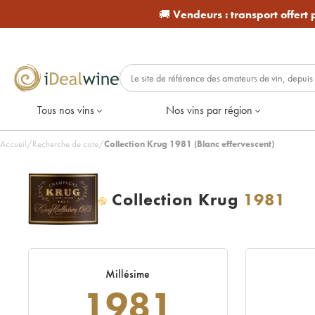
🚚
Vendeurs :
transport offert
Tous nos vins
Nos vins par région
Accueil
/
Recherche de cote
/
Collection Krug 1981 (Blanc effervescent)
Collection Krug
1981
H
Millésime
1981