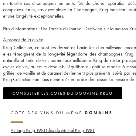
en totalité ses champagnes en petits fûts de chêne, opération dél
complexes. Enfin, cas exemplaire en Champagne, Krug maintient un sto
et une longévité exceptionnelles.
Plus d'informations :
Lire l'article du Journal iDealwine sur la maison Kru
A propos de la cuvée
Krug Collection, ce sont les dernières bouteilles d'un millésime exc
elles témoignent de la longévité légendaire des champagnes Krug. La
naturelle et lente du vin, permet aux millésimes Krug de rester presque 
cycles de vie, au cours desquels l'équilibre du goût se modifie à me
grillée, de vanille et de caramel deviennent plus présents, suivis par les 
Krug Collection sont tous numérotés en ordre décroissant à mesure de 
CONSULTER LES COTES DU DOMAINE KRUG
CÔTE DES VINS DU MÊME
DOMAINE
Vintage Krug
1981
Clos du Mesnil Krug
1981