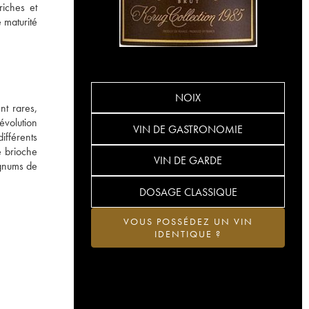
riches et
 maturité
NOIX
nt rares,
évolution
VIN DE GASTRONOMIE
ifférents
e brioche
VIN DE GARDE
magnums de
DOSAGE CLASSIQUE
VOUS POSSÉDEZ UN VIN
IDENTIQUE ?