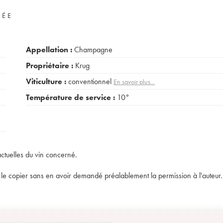
VÉE
Appellation :
Champagne
Propriétaire :
Krug
Viticulture :
conventionnel
En savoir plus...
Température de service :
10°
actuelles du vin concerné.
t de le copier sans en avoir demandé préalablement la permission à l'auteur.