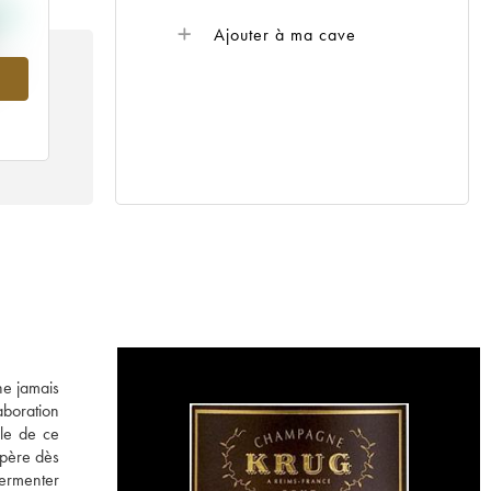
Ajouter à ma cave
981
ne jamais
laboration
le de ce
opère dès
fermenter