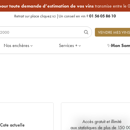
 pour toute demande d’estimation de vos vins
transmise entre le 
Retrait sur place
cliquez ici
|
Un conseil en vin ?
01 56 05 86 10
VENDRE MES VINS
Nos enchères
Services +
✨
Mon Som
Accès gratuit et illimité
Tendance actuelle de la cote
Cote actuelle
aux statistiques de plus de 150 