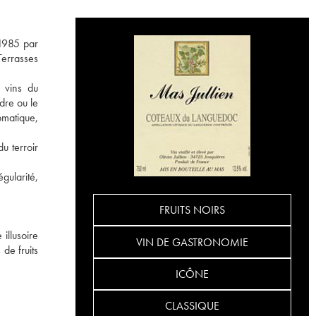
 1985 par
Terrasses
s vins du
dre ou le
omatique,
u terroir
gularité,
FRUITS NOIRS
illusoire
VIN DE GASTRONOMIE
de fruits
ICÔNE
CLASSIQUE