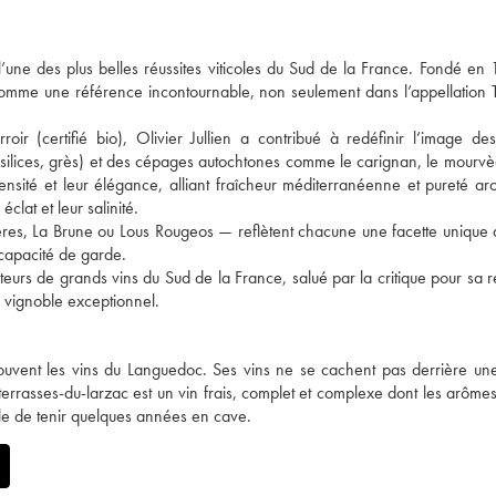
l’une des plus belles réussites viticoles du Sud de la France. Fondé en
comme une référence incontournable, non seulement dans l’appellation 
roir (certifié bio), Olivier Jullien a contribué à redéfinir l’image de
, silices, grès) et des cépages autochtones comme le carignan, le mourvè
tensité et leur élégance, alliant fraîcheur méditerranéenne et pureté ar
éclat et leur salinité.
es, La Brune ou Lous Rougeos — reflètent chacune une facette unique d
 capacité de garde.
eurs de grands vins du Sud de la France, salué par la critique pour sa ré
ce vignoble exceptionnel.
souvent les vins du Languedoc. Ses vins ne se cachent pas derrière une 
errasses-du-larzac est un vin frais, complet et complexe dont les arômes 
able de tenir quelques années en cave.