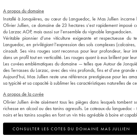
A propos du domaine
Installé à Jonquières, au cœur du Languedoc, le Mas Jullien incarne 
Olivier Jullien, ce domaine de 23 hectares s’est rapidement imposé 
du Larzac AOP, mais aussi sur l’ensemble du vignoble languedocien.
Véritable pionnier d’une viticulture exigeante et respectueuse du ter
Languedoc, en privilégiant l’expression des sols complexes (calcaires
cinsault. Ses vins rouges sont reconnus pour leur profondeur, leur in
dans un profil tout en verticalité. Les rouges quant à eux brillent par leur 
Les cuvées emblématiques du domaine — telles que Autour de Jonquièr
des Terrasses du Larzac, avec des vins profonds, fins et d’une grande
Aujourd’hui, Mas Jullien reste une référence prestigieuse pour les amat
sa typicité et sa capacité à sublimer les caractéristiques naturelles de 
A propos de la cuvée
Olivier Jullien évite aisément tous les pièges dans lesquels tombent 
richesse en alcool ou des tanins agressifs. Le coteaux-du languedoc - t
noirs et les tanins souples en font un vin très agréable à boire et cap
CONSULTER LES COTES DU DOMAINE MAS JULLIEN