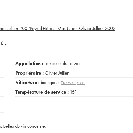
ier Jullien
2002
Pays d'Hérault Mas Jullien Olivier Jullien
2002
VÉE
Appellation :
Terrasses du Larzac
Propriétaire :
Olivier Jullien
Viticulture :
biologique
En savoir plus...
Température de service :
16°
u
actuelles du vin concerné.