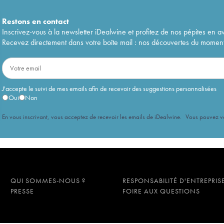
Restons en
contact
Inscrivez-vous à la newsletter iDealwine et profitez de nos pépites en a
Recevez directement dans votre boîte mail : nos découvertes du moment, 
J'accepte le suivi de mes emails afin de recevoir des suggestions personnalisées
Oui
Non
En vous inscrivant, vous acceptez de recevoir les emails de iDealwine. Vous pouvez 
QUI SOMMES-NOUS ?
RESPONSABILITÉ D'ENTREPRIS
PRESSE
FOIRE AUX QUESTIONS