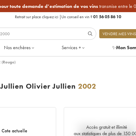
 pour toute demande d’estimation de vos vins
transmise entre le 
Retrait sur place
cliquez ici
|
Un conseil en vin ?
01 56 05 86 10
VENDRE MES VINS
Nos enchères
Services +
✨
Mon Som
2 (Rouge)
ullien Olivier Jullien
2002
Accès gratuit et illimité
Tendance actuelle de la cote
Cote actuelle
aux statistiques de plus de 150 