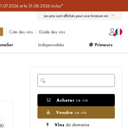
01.07.2026 et le 31.08.2026 inclus*
Les prix sont affichés pour une livraison en :
Cote des vins
Guide des vins
melier
Indispensables
🍇 Primeurs
Acheter
ce vin
Vendre
ce vin
Vins
du domaine
000