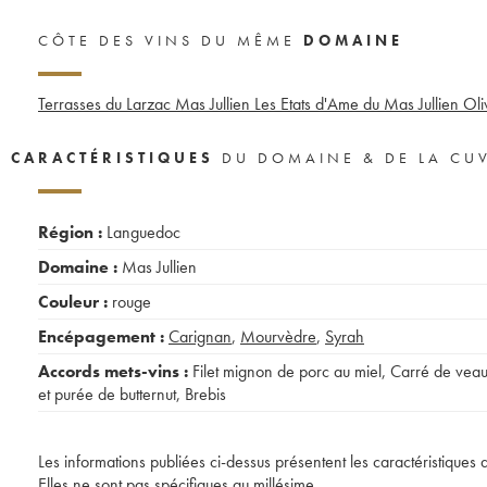
CÔTE DES VINS DU MÊME
DOMAINE
Terrasses du Larzac Mas Jullien Les Etats d'Ame du Mas Jullien Oliv
CARACTÉRISTIQUES
DU DOMAINE & DE LA CU
Région :
Languedoc
Domaine :
Mas Jullien
Couleur :
rouge
Encépagement :
Carignan
,
Mourvèdre
,
Syrah
Accords mets-vins :
Filet mignon de porc au miel
,
Carré de vea
et purée de butternut
,
Brebis
Les informations publiées ci-dessus présentent les caractéristiques 
Elles ne sont pas spécifiques au millésime.