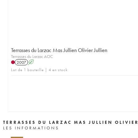
Terrasses du Larzac Mas Jullien Olivier Jullien
Terrasses du Larzac AOC
2007
A
Lot de 1 bouteille | 4 en stock
TERRASSES DU LARZAC MAS JULLIEN OLIVIER
LES INFORMATIONS