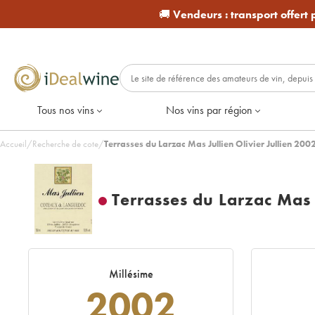
🚚
Vendeurs :
transport offert
Tous nos vins
Nos vins par région
Accueil
/
Recherche de cote
/
Terrasses du Larzac Mas Jullien Olivier Jullien 200
Terrasses du Larzac Mas J
Millésime
2002