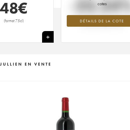
-23.34
48
€
cotes
Tendance à la baisse du millésime 2
(format 75cl)
DÉTAILS DE LA COTE
en 2026 par rapport à 2025
+
JULLIEN EN VENTE