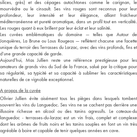
silices, grès) et des cépages autochtones comme le carignan, le
mourvèdre ou le cinsault. Ses vins rouges sont reconnus pour leur
profondeur, leur intensité et leur élégance, alliant fraîcheur
méditerranéenne et pureté aromatique, dans un profil tout en verticalité.
Les rouges quant à eux brillent par leur éclat et leur salinité.
Les cuvées emblématiques du domaine — telles que Autour de
Jonquières, La Brune ou Lous Rougeos — reflètent chacune une facette
unique du terroir des Terrasses du Larzac, avec des vins profonds, fins et
d’une grande capacité de garde.
Aujourd’hui, Mas Jullien reste une référence prestigieuse pour les
amateurs de grands vins du Sud de la France, salué par la critique pour
sa régularité, sa typicité et sa capacité à sublimer les caractéristiques
naturelles de ce vignoble exceptionnel.
A propos de la cuvée
Olivier Jullien évite aisément tous les pièges dans lesquels tombent
souvent les vins du Languedoc. Ses vins ne se cachent pas derrière une
illusoire richesse en alcool ou des tanins agressifs. Le coteaux-du
languedoc - terrasses-du-larzac est un vin frais, complet et complexe
dont les arômes de fruits noirs et les tanins souples en font un vin très
agréable à boire et capable de tenir quelques années en cave.