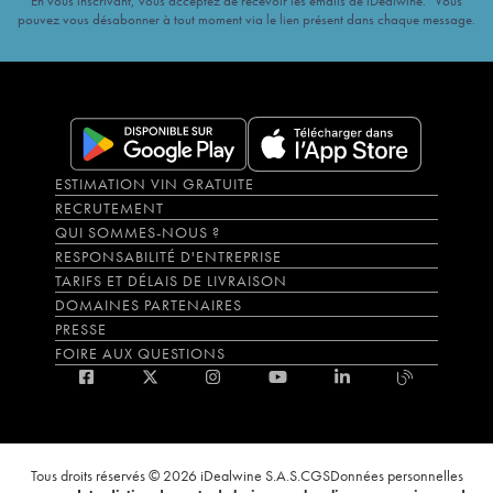
En vous inscrivant, vous acceptez de recevoir les emails de iDealwine. Vous
pouvez vous désabonner à tout moment via le lien présent dans chaque message.
ESTIMATION VIN GRATUITE
RECRUTEMENT
QUI SOMMES-NOUS ?
RESPONSABILITÉ D'ENTREPRISE
TARIFS ET DÉLAIS DE LIVRAISON
DOMAINES PARTENAIRES
PRESSE
FOIRE AUX QUESTIONS
Tous droits réservés © 2026 iDealwine S.A.S.
CGS
Données personnelles