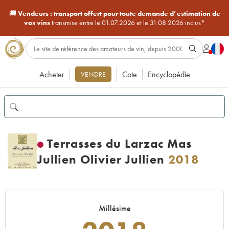
🚚
Vendeurs :
transport offert pour toute demande d’estimation de
vos vins
transmise entre le 01.07.2026 et le 31.08.2026 inclus*
Acheter
Cote
Encyclopédie
VENDRE
Terrasses du Larzac Mas
Jullien Olivier Jullien
2018
Millésime