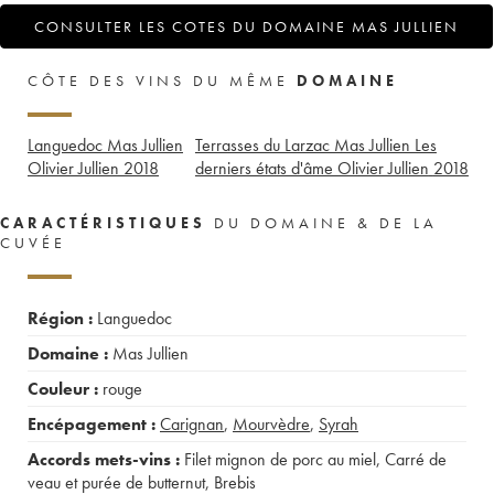
CONSULTER LES COTES DU DOMAINE MAS JULLIEN
CÔTE DES VINS DU MÊME
DOMAINE
Languedoc Mas Jullien
Terrasses du Larzac Mas Jullien Les
Olivier Jullien
2018
derniers états d'âme Olivier Jullien
2018
CARACTÉRISTIQUES
DU DOMAINE & DE LA
CUVÉE
Région :
Languedoc
Domaine :
Mas Jullien
Couleur :
rouge
Encépagement :
Carignan
,
Mourvèdre
,
Syrah
Accords mets-vins :
Filet mignon de porc au miel
,
Carré de
veau et purée de butternut
,
Brebis