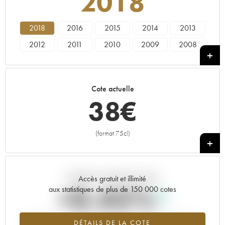
2018
2018
2016
2015
2014
2013
2012
2011
2010
2009
2008
2007
2006
2005
2004
2003
2002
2001
2000
1999
1998
Cote actuelle
1997
1996
1995
1994
----
38
€
(format 75cl)
+
Tendance actuelle de la cote
Accès gratuit et illimité
+0.45%
aux statistiques de plus de 150 000 cotes
Tendance à la hausse du millésime 2018 en 2026 par rapport à
DÉTAILS DE LA COTE