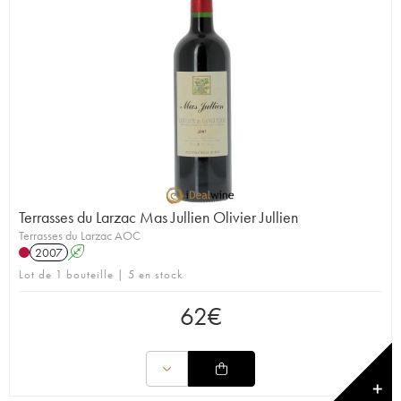
Terrasses du Larzac Mas Jullien Olivier Jullien
Terrasses du Larzac AOC
2007
A
Lot de 1 bouteille | 5 en stock
62
€
✕