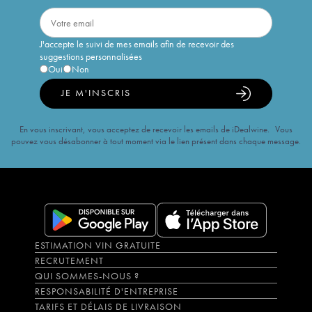
J'accepte le suivi de mes emails afin de recevoir des
suggestions personnalisées
Oui
Non
JE M'INSCRIS
En vous inscrivant, vous acceptez de recevoir les emails de iDealwine. Vous
pouvez vous désabonner à tout moment via le lien présent dans chaque message.
ESTIMATION VIN GRATUITE
RECRUTEMENT
QUI SOMMES-NOUS ?
RESPONSABILITÉ D'ENTREPRISE
TARIFS ET DÉLAIS DE LIVRAISON