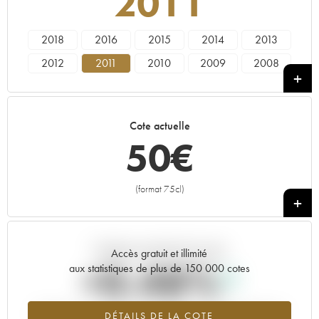
2011
2018
2016
2015
2014
2013
2012
2011
2010
2009
2008
2007
2006
2005
2004
2003
2002
2001
2000
1999
1998
Cote actuelle
1997
1996
1995
1994
----
50
€
(format 75cl)
+
Tendance actuelle de la cote
Accès gratuit et illimité
+0.48%
aux statistiques de plus de 150 000 cotes
Tendance à la hausse du millésime 2011 en 2026 par rapport à
DÉTAILS DE LA COTE