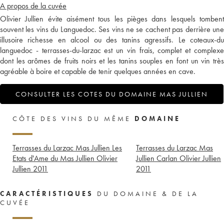
A propos de la cuvée
Olivier Jullien évite aisément tous les pièges dans lesquels tombent
souvent les vins du Languedoc. Ses vins ne se cachent pas derrière une
illusoire richesse en alcool ou des tanins agressifs. Le coteaux-du
languedoc - terrasses-du-larzac est un vin frais, complet et complexe
dont les arômes de fruits noirs et les tanins souples en font un vin très
agréable à boire et capable de tenir quelques années en cave.
CONSULTER LES COTES DU DOMAINE MAS JULLIEN
CÔTE DES VINS DU MÊME
DOMAINE
Terrasses du Larzac Mas Jullien Les
Terrasses du Larzac Mas
Etats d'Ame du Mas Jullien Olivier
Jullien Carlan Olivier Jullien
Jullien
2011
2011
CARACTÉRISTIQUES
DU DOMAINE & DE LA
CUVÉE