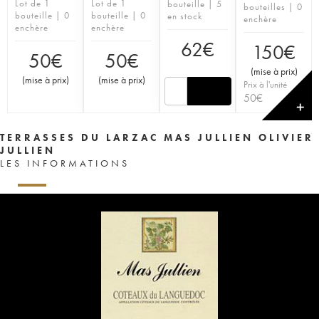
Lot de 1
Lot de 1
bouteille | 5
bouteilles | 0
bouteille | 0
bouteille | 0
en stock
enchère
enchère
enchère
62
€
150
€
50
€
50
€
(
mise à prix
)
(
mise à prix
)
(
mise à prix
)
Prix à l'unité
50
€
✕
TERRASSES DU LARZAC MAS JULLIEN OLIVIER
JULLIEN
LES INFORMATIONS