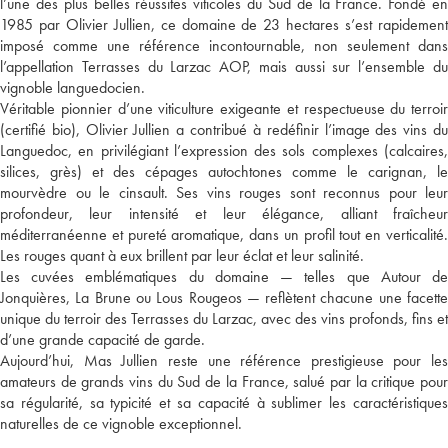
l’une des plus belles réussites viticoles du Sud de la France. Fondé en
1985 par Olivier Jullien, ce domaine de 23 hectares s’est rapidement
imposé comme une référence incontournable, non seulement dans
l’appellation Terrasses du Larzac AOP, mais aussi sur l’ensemble du
vignoble languedocien.
Véritable pionnier d’une viticulture exigeante et respectueuse du terroir
(certifié bio), Olivier Jullien a contribué à redéfinir l’image des vins du
Languedoc, en privilégiant l’expression des sols complexes (calcaires,
silices, grès) et des cépages autochtones comme le carignan, le
mourvèdre ou le cinsault. Ses vins rouges sont reconnus pour leur
profondeur, leur intensité et leur élégance, alliant fraîcheur
méditerranéenne et pureté aromatique, dans un profil tout en verticalité.
Les rouges quant à eux brillent par leur éclat et leur salinité.
Les cuvées emblématiques du domaine — telles que Autour de
Jonquières, La Brune ou Lous Rougeos — reflètent chacune une facette
unique du terroir des Terrasses du Larzac, avec des vins profonds, fins et
d’une grande capacité de garde.
Aujourd’hui, Mas Jullien reste une référence prestigieuse pour les
amateurs de grands vins du Sud de la France, salué par la critique pour
sa régularité, sa typicité et sa capacité à sublimer les caractéristiques
naturelles de ce vignoble exceptionnel.