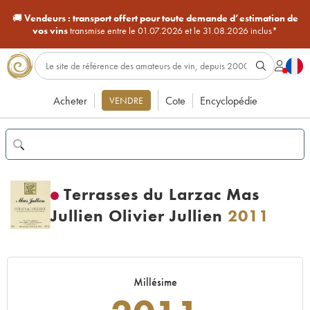
🚚
Vendeurs :
transport offert pour toute demande d’estimation de
vos vins
transmise entre le 01.07.2026 et le 31.08.2026 inclus*
Acheter
Cote
Encyclopédie
VENDRE
Terrasses du Larzac Mas
Jullien Olivier Jullien
2011
Millésime