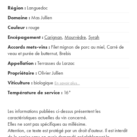
Région :
Languedoc
Domaine :
Mas Jullien
Couleur :
rouge
Encépagement :
Carignan
,
Mourvèdre
,
Syrah
Accords mets-vins :
Filet mignon de porc au miel
,
Carré de
veau et purée de butternut
,
Brebis
Appellation :
Terrasses du Larzac
Propriétaire :
Olivier Jullien
Viticulture :
biologique
En savoir plus...
Température de service :
16°
Les informations publiées ci-dessus présentent les
caractéristiques actuelles du vin concerné.
Elles ne sont pas spécifiques au millésime.
Attention, ce texte est protégé par un droit d'auteur. Il est interdit
de le copier sans en avoir demandé préalablement la