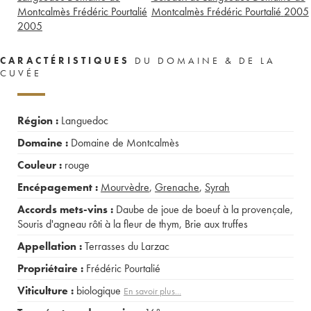
Montcalmès Frédéric Pourtalié
Montcalmès Frédéric Pourtalié
2005
2005
CARACTÉRISTIQUES
DU DOMAINE & DE LA
CUVÉE
Région :
Languedoc
Domaine :
Domaine de Montcalmès
Couleur :
rouge
Encépagement :
Mourvèdre
,
Grenache
,
Syrah
Accords mets-vins :
Daube de joue de boeuf à la provençale
,
Souris d'agneau rôti à la fleur de thym
,
Brie aux truffes
Appellation :
Terrasses du Larzac
Propriétaire :
Frédéric Pourtalié
Viticulture :
biologique
En savoir plus...