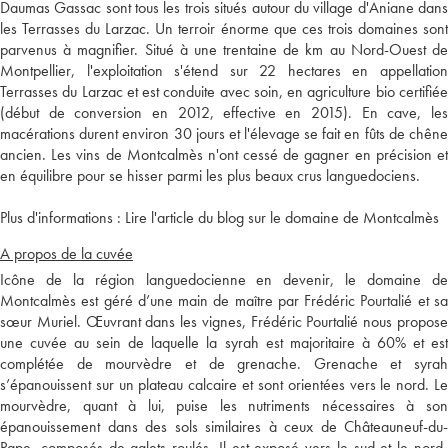
Daumas Gassac sont tous les trois situés autour du village d'Aniane dans
les Terrasses du Larzac. Un terroir énorme que ces trois domaines sont
parvenus à magnifier. Situé à une trentaine de km au Nord-Ouest de
Montpellier, l'exploitation s'étend sur 22 hectares en appellation
Terrasses du Larzac et est conduite avec soin, en agriculture bio certifiée
(début de conversion en 2012, effective en 2015). En cave, les
macérations durent environ 30 jours et l'élevage se fait en fûts de chêne
ancien. Les vins de Montcalmès n'ont cessé de gagner en précision et
en équilibre pour se hisser parmi les plus beaux crus languedociens.
Plus d'informations :
Lire l'article du blog sur le domaine de Montcalmès
A propos de la cuvée
Icône de la région languedocienne en devenir, le domaine de
Montcalmès est géré d’une main de maître par Frédéric Pourtalié et sa
sœur Muriel. Œuvrant dans les vignes, Frédéric Pourtalié nous propose
une cuvée au sein de laquelle la syrah est majoritaire à 60% et est
complétée de mourvèdre et de grenache. Grenache et syrah
s’épanouissent sur un plateau calcaire et sont orientées vers le nord. Le
mourvèdre, quant à lui, puise les nutriments nécessaires à son
épanouissement dans des sols similaires à ceux de Châteauneuf-du-
Pape, composés de galets roulés. Il est exposé vers le sud et le nord-