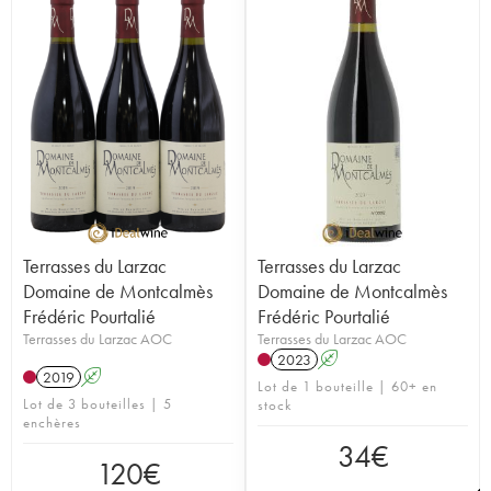
Terrasses du Larzac
Terrasses du Larzac
Domaine de Montcalmès
Domaine de Montcalmès
Frédéric Pourtalié
Frédéric Pourtalié
Terrasses du Larzac AOC
Terrasses du Larzac AOC
2023
A
2019
A
Lot de 1 bouteille | 60+ en
Lot de 3 bouteilles | 5
stock
enchères
34
€
120
€