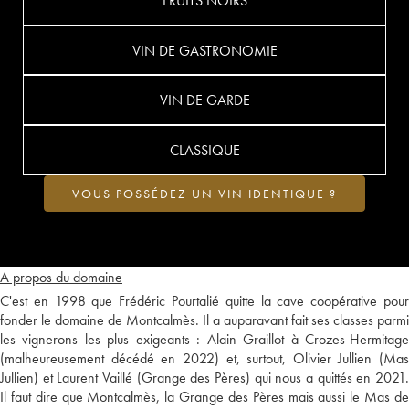
FRUITS NOIRS
VIN DE GASTRONOMIE
VIN DE GARDE
CLASSIQUE
VOUS POSSÉDEZ UN VIN IDENTIQUE ?
A propos du domaine
C'est en 1998 que Frédéric Pourtalié quitte la cave coopérative pour
fonder le domaine de Montcalmès. Il a auparavant fait ses classes parmi
les vignerons les plus exigeants : Alain Graillot à Crozes-Hermitage
(malheureusement décédé en 2022) et, surtout, Olivier Jullien (Mas
Jullien) et Laurent Vaillé (Grange des Pères) qui nous a quittés en 2021.
Il faut dire que Montcalmès, la Grange des Pères mais aussi le Mas de