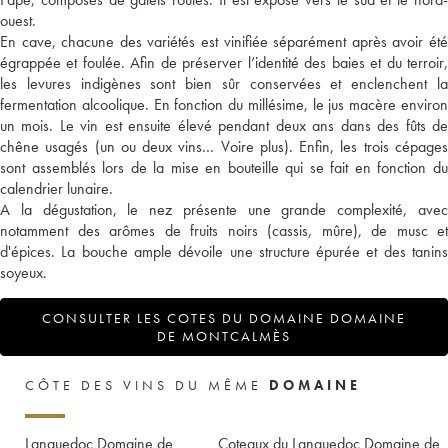
ouest.
En cave, chacune des variétés est vinifiée séparément après avoir été
égrappée et foulée. Afin de préserver l’identité des baies et du terroir,
les levures indigènes sont bien sûr conservées et enclenchent la
fermentation alcoolique. En fonction du millésime, le jus macère environ
un mois. Le vin est ensuite élevé pendant deux ans dans des fûts de
chêne usagés (un ou deux vins… Voire plus). Enfin, les trois cépages
sont assemblés lors de la mise en bouteille qui se fait en fonction du
calendrier lunaire.
A la dégustation, le nez présente une grande complexité, avec
notamment des arômes de fruits noirs (cassis, mûre), de musc et
d'épices. La bouche ample dévoile une structure épurée et des tanins
soyeux.
CONSULTER LES COTES DU DOMAINE DOMAINE
DE MONTCALMÈS
CÔTE DES VINS DU MÊME
DOMAINE
Languedoc Domaine de
Coteaux du Languedoc Domaine de