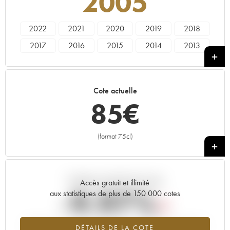
2005
2022
2021
2020
2019
2018
2017
2016
2015
2014
2013
2012
2011
2010
2009
2008
2007
2006
2005
2004
2003
Cote actuelle
2002
2001
2000
1999
85
€
(format 75cl)
+
Tendance actuelle de la cote
Accès gratuit et illimité
-9.97%
aux statistiques de plus de 150 000 cotes
Tendance à la baisse du millésime 2005 en 2026 par rapport à
DÉTAILS DE LA COTE