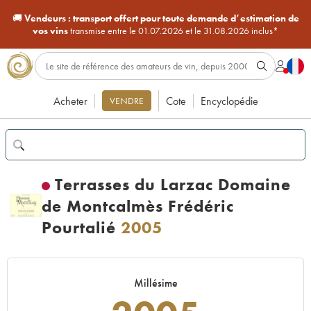
🚚
Vendeurs :
transport offert pour toute demande d’estimation de
vos vins
transmise entre le 01.07.2026 et le 31.08.2026 inclus*
Acheter
Cote
Encyclopédie
VENDRE
Terrasses du Larzac Domaine
de Montcalmès Frédéric
Pourtalié
2005
Millésime