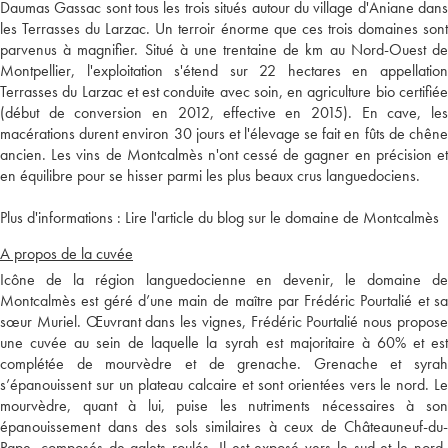
Daumas Gassac sont tous les trois situés autour du village d'Aniane dans
les Terrasses du Larzac. Un terroir énorme que ces trois domaines sont
parvenus à magnifier. Situé à une trentaine de km au Nord-Ouest de
Montpellier, l'exploitation s'étend sur 22 hectares en appellation
Terrasses du Larzac et est conduite avec soin, en agriculture bio certifiée
(début de conversion en 2012, effective en 2015). En cave, les
macérations durent environ 30 jours et l'élevage se fait en fûts de chêne
ancien. Les vins de Montcalmès n'ont cessé de gagner en précision et
en équilibre pour se hisser parmi les plus beaux crus languedociens.
Plus d'informations :
Lire l'article du blog sur le domaine de Montcalmès
A propos de la cuvée
Icône de la région languedocienne en devenir, le domaine de
Montcalmès est géré d’une main de maître par Frédéric Pourtalié et sa
sœur Muriel. Œuvrant dans les vignes, Frédéric Pourtalié nous propose
une cuvée au sein de laquelle la syrah est majoritaire à 60% et est
complétée de mourvèdre et de grenache. Grenache et syrah
s’épanouissent sur un plateau calcaire et sont orientées vers le nord. Le
mourvèdre, quant à lui, puise les nutriments nécessaires à son
épanouissement dans des sols similaires à ceux de Châteauneuf-du-
Pape, composés de galets roulés. Il est exposé vers le sud et le nord-