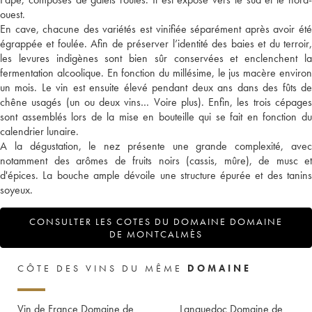
ouest.
En cave, chacune des variétés est vinifiée séparément après avoir été
égrappée et foulée. Afin de préserver l’identité des baies et du terroir,
les levures indigènes sont bien sûr conservées et enclenchent la
fermentation alcoolique. En fonction du millésime, le jus macère environ
un mois. Le vin est ensuite élevé pendant deux ans dans des fûts de
chêne usagés (un ou deux vins… Voire plus). Enfin, les trois cépages
sont assemblés lors de la mise en bouteille qui se fait en fonction du
calendrier lunaire.
A la dégustation, le nez présente une grande complexité, avec
notamment des arômes de fruits noirs (cassis, mûre), de musc et
d'épices. La bouche ample dévoile une structure épurée et des tanins
soyeux.
CONSULTER LES COTES DU DOMAINE DOMAINE
DE MONTCALMÈS
CÔTE DES VINS DU MÊME
DOMAINE
Vin de France Domaine de
Languedoc Domaine de