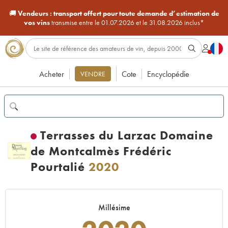
🚚
Vendeurs :
transport offert pour toute demande d’estimation de
vos vins
transmise entre le 01.07.2026 et le 31.08.2026 inclus*
Acheter
Cote
Encyclopédie
VENDRE
Terrasses du Larzac Domaine
de Montcalmès Frédéric
Pourtalié
2020
Millésime