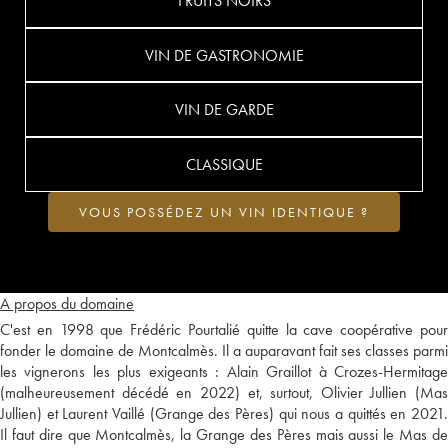
FRUITS NOIRS
VIN DE GASTRONOMIE
VIN DE GARDE
CLASSIQUE
VOUS POSSÉDEZ UN VIN IDENTIQUE ?
A propos du domaine
C'est en 1998 que Frédéric Pourtalié quitte la cave coopérative pour
fonder le domaine de Montcalmès. Il a auparavant fait ses classes parmi
les vignerons les plus exigeants : Alain Graillot à Crozes-Hermitage
(malheureusement décédé en 2022) et, surtout, Olivier Jullien (Mas
Jullien) et Laurent Vaillé (Grange des Pères) qui nous a quittés en 2021.
Il faut dire que Montcalmès, la Grange des Pères mais aussi le Mas de