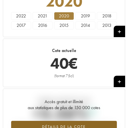
2020
2022
2021
2020
2019
2018
2017
2016
2015
2014
2013
2012
2011
2010
2009
2008
2007
2006
2005
2004
2003
Cote actuelle
2002
2001
2000
1999
40
€
(format 75cl)
+
Tendance actuelle de la cote
Accès gratuit et illimité
+5.56%
aux statistiques de plus de 150 000 cotes
Tendance à la hausse du millésime 2020 en 2026 par rapport à
DÉTAILS DE LA COTE