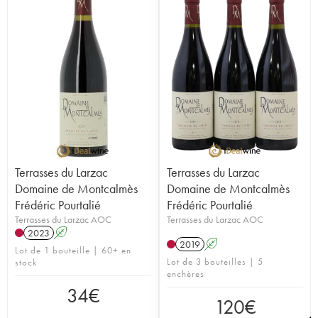
Terrasses du Larzac
Terrasses du Larzac
Domaine de Montcalmès
Domaine de Montcalmès
Frédéric Pourtalié
Frédéric Pourtalié
Terrasses du Larzac AOC
Terrasses du Larzac AOC
2023
A
2019
A
Lot de 1 bouteille | 60+ en
Lot de 3 bouteilles | 5
stock
enchères
34
€
120
€