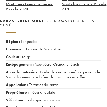
Montcalmès Grenache Frédéric
Montcalmès Frédéric Pourtalié
Pourtalié
2020
2020
CARACTÉRISTIQUES
DU DOMAINE & DE LA
CUVÉE
Région :
Languedoc
Domaine :
Domaine de Montcalmès
Couleur :
rouge
Encépagement :
Mourvèdre
,
Grenache
,
Syrah
Accords mets-vins :
Daube de joue de boeuf à la provençale
,
Souris d'agneau rôti à la fleur de thym
,
Brie aux truffes
Appellation :
Terrasses du Larzac
Propriétaire :
Frédéric Pourtalié
Viticulture :
biologique
En savoir plus...