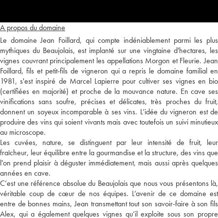
A propos du domaine
Le domaine Jean Foillard, qui compte indéniablement parmi les plus
mythiques du Beaujolais, est implanté sur une vingtaine d'hectares, les
vignes couvrant principalement les appellations Morgon et Fleurie. Jean
Foillard, fils et petit-fils de vigneron qui a repris le domaine familial en
1981, s'est inspiré de Marcel Lapierre pour cultiver ses vignes en bio
(certifiées en majorité) et proche de la mouvance nature. En cave ses
vinifications sans soufre, précises et délicates, très proches du fruit,
donnent un soyeux incomparable à ses vins. L’idée du vigneron est de
produire des vins qui soient vivants mais avec toutefois un suivi minutieux
au microscope.
Les cuvées, nature, se distinguent par leur intensité de fruit, leur
fraîcheur, leur équilibre entre la gourmandise et la structure, des vins que
l'on prend plaisir à déguster immédiatement, mais aussi après quelques
années en cave.
C’est une référence absolue du Beaujolais que nous vous présentons là,
véritable coup de cœur de nos équipes. L’avenir de ce domaine est
entre de bonnes mains, Jean transmettant tout son savoir-faire à son fils
Alex, qui a également quelques vignes qu’il exploite sous son propre