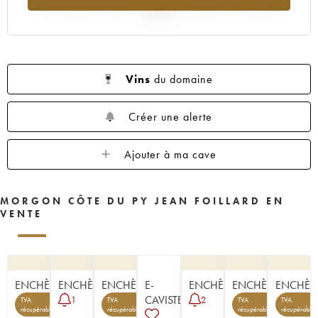
2025
Vins
du domaine
Créer une alerte
Ajouter à ma cave
MORGON CÔTE DU PY JEAN FOILLARD EN
VENTE
ENCHÈRE
ENCHÈRE
ENCHÈRE
E-
ENCHÈRE
ENCHÈRE
ENCHÈR
CAVISTE
1
2
TVA
TVA
TVA
TVA
1
6
1
récupérable
récupérable
récupérable
récupérable