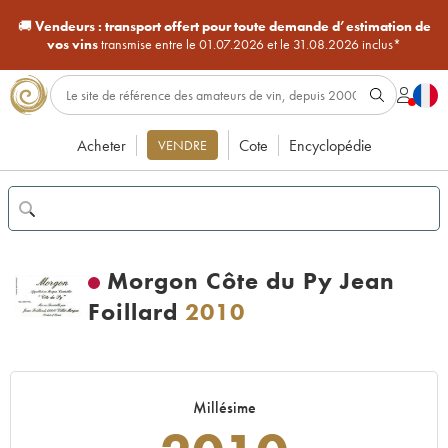
🚚
Vendeurs :
transport offert pour toute demande d’estimation de
vos vins
transmise entre le 01.07.2026 et le 31.08.2026 inclus*
Acheter
Cote
Encyclopédie
VENDRE
Morgon Côte du Py Jean
Foillard
2010
Millésime