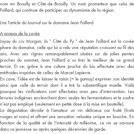
nom en Brouilly et Côte-de-Brouilly. Un nom prometteur que celui de
Foillard, qui continue de participer au dynamisme de la région.
Lire l'article du Journal sur le domaine Jean Foillard
A propos de la cuvée
Joyau du cru Morgon, la " Côte du Py " de Jean Foillard est la cuvée
phare du domaine, celle qui lui a valu une réputation croissant au fil des
ans. Avec ses vignes remarquablement situées sur de jolies pentes
proches du sommet, Jean Foillard a su tirer le meilleur de ce grand
terroir. Et ce, grâce à une culture proche du bio effectuée avec des
méthodes inspirées de celles de Marcel Lapierre.
En cave, l’idée est de laisser le raisin (= le gamay) exprimer son identité
ainsi que celle du terroir dont il a tiré la substantifique moelle. Voilà
pourquoi les vinifications sont effectuées avec peu d’intervention. Les
levures indigènes enclenchent donc seules les fermentations et le soufre
n’est pas employé (seulement en petite dose à la mise en bouteille).
La dégustation dévoile à l’amateur un vin délicieux car fruité (fruits
rouges et noirs) et offrant une sensation veloutée unique en bouche. En
fonction de la qualité et de l’intensité du millésime, ce vin se savoure
dans sa jeunesse ou après quelques décennies de garde.