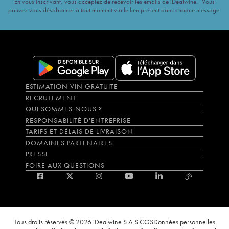
En vous inscrivant, vous acceptez de recevoir les emails de iDealwine. Vous
pouvez vous désabonner à tout moment via le lien présent dans chaque message.
ESTIMATION VIN GRATUITE
RECRUTEMENT
QUI SOMMES-NOUS ?
RESPONSABILITÉ D'ENTREPRISE
TARIFS ET DÉLAIS DE LIVRAISON
DOMAINES PARTENAIRES
PRESSE
FOIRE AUX QUESTIONS
Tous droits réservés © 2026 iDealwine S.A.S.
CGS
Données personnelles