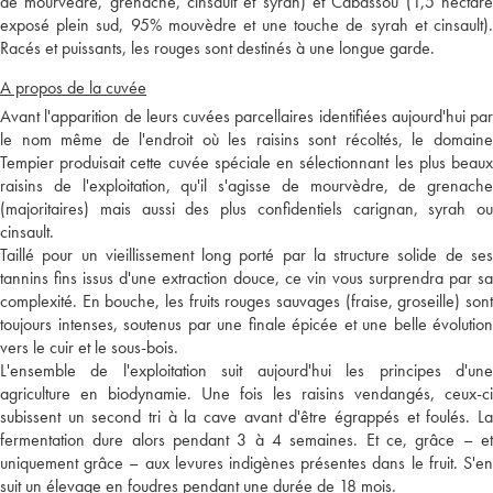
de mourvèdre, grenache, cinsault et syrah) et Cabassou (1,5 hectare
exposé plein sud, 95% mouvèdre et une touche de syrah et cinsault).
Racés et puissants, les rouges sont destinés à une longue garde.
A propos de la cuvée
Avant l'apparition de leurs cuvées parcellaires identifiées aujourd'hui par
le nom même de l'endroit où les raisins sont récoltés, le domaine
Tempier produisait cette cuvée spéciale en sélectionnant les plus beaux
raisins de l'exploitation, qu'il s'agisse de mourvèdre, de grenache
(majoritaires) mais aussi des plus confidentiels carignan, syrah ou
cinsault.
Taillé pour un vieillissement long porté par la structure solide de ses
tannins fins issus d'une extraction douce, ce vin vous surprendra par sa
complexité. En bouche, les fruits rouges sauvages (fraise, groseille) sont
toujours intenses, soutenus par une finale épicée et une belle évolution
vers le cuir et le sous-bois.
L'ensemble de l'exploitation suit aujourd'hui les principes d'une
agriculture en biodynamie. Une fois les raisins vendangés, ceux-ci
subissent un second tri à la cave avant d'être égrappés et foulés. La
fermentation dure alors pendant 3 à 4 semaines. Et ce, grâce – et
uniquement grâce – aux levures indigènes présentes dans le fruit. S'en
suit un élevage en foudres pendant une durée de 18 mois.