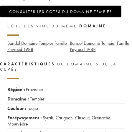
CONSULTER LES COTES DU DOMAINE TEMPIER
CÔTE DES VINS DU MÊME
DOMAINE
Bandol Domaine Tempier Famille
Bandol Domaine Tempier Famille
Peyraud
1988
Peyraud
1988
CARACTÉRISTIQUES
DU DOMAINE & DE LA
CUVÉE
Région :
Provence
Domaine :
Tempier
Couleur :
rouge
Encépagement :
Syrah
,
Carignan
,
Cinsault
,
Grenache
,
Mourvèdre