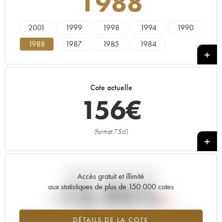
1988
2001
1999
1998
1994
1990
1988
1987
1985
1984
Cote actuelle
156
€
(format 75cl)
+
Tendance actuelle de la cote
Accès gratuit et illimité
-13.95%
aux statistiques de plus de 150 000 cotes
Tendance à la baisse du millésime 1988 en 2026 par rapport à
DÉTAILS DE LA COTE