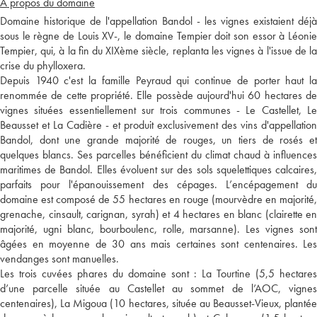
A propos du domaine
Domaine historique de l'appellation Bandol - les vignes existaient déjà
sous le règne de Louis XV-, le domaine Tempier doit son essor à Léonie
Tempier, qui, à la fin du XIXème siècle, replanta les vignes à l'issue de la
crise du phylloxera.
Depuis 1940 c'est la famille Peyraud qui continue de porter haut la
renommée de cette propriété. Elle possède aujourd'hui 60 hectares de
vignes situées essentiellement sur trois communes - Le Castellet, Le
Beausset et La Cadière - et produit exclusivement des vins d'appellation
Bandol, dont une grande majorité de rouges, un tiers de rosés et
quelques blancs. Ses parcelles bénéficient du climat chaud à influences
maritimes de Bandol. Elles évoluent sur des sols squelettiques calcaires,
parfaits pour l'épanouissement des cépages. L’encépagement du
domaine est composé de 55 hectares en rouge (mourvèdre en majorité,
grenache, cinsault, carignan, syrah) et 4 hectares en blanc (clairette en
majorité, ugni blanc, bourboulenc, rolle, marsanne). Les vignes sont
âgées en moyenne de 30 ans mais certaines sont centenaires. Les
vendanges sont manuelles.
Les trois cuvées phares du domaine sont : La Tourtine (5,5 hectares
d’une parcelle située au Castellet au sommet de l’AOC, vignes
centenaires), La Migoua (10 hectares, située au Beausset-Vieux, plantée