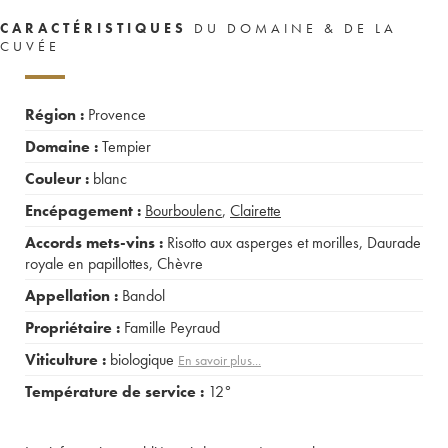
CARACTÉRISTIQUES
DU DOMAINE & DE LA
CUVÉE
Région :
Provence
Domaine :
Tempier
Couleur :
blanc
Encépagement :
Bourboulenc
,
Clairette
Accords mets-vins :
Risotto aux asperges et morilles
,
Daurade
royale en papillottes
,
Chèvre
Appellation :
Bandol
Propriétaire :
Famille Peyraud
Viticulture :
biologique
En savoir plus...
Température de service :
12°