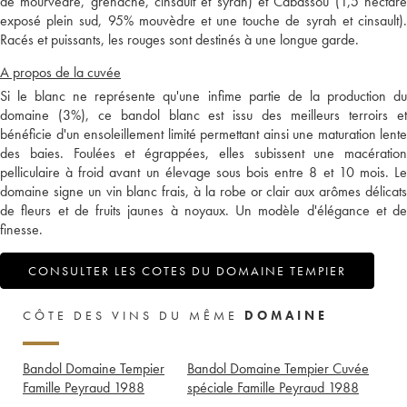
de mourvèdre, grenache, cinsault et syrah) et Cabassou (1,5 hectare
exposé plein sud, 95% mouvèdre et une touche de syrah et cinsault).
Racés et puissants, les rouges sont destinés à une longue garde.
A propos de la cuvée
Si le blanc ne représente qu'une infime partie de la production du
domaine (3%), ce bandol blanc est issu des meilleurs terroirs et
bénéficie d'un ensoleillement limité permettant ainsi une maturation lente
des baies. Foulées et égrappées, elles subissent une macération
pelliculaire à froid avant un élevage sous bois entre 8 et 10 mois. Le
domaine signe un vin blanc frais, à la robe or clair aux arômes délicats
de fleurs et de fruits jaunes à noyaux. Un modèle d'élégance et de
finesse.
CONSULTER LES COTES DU DOMAINE TEMPIER
CÔTE DES VINS DU MÊME
DOMAINE
Bandol Domaine Tempier
Bandol Domaine Tempier Cuvée
Famille Peyraud
1988
spéciale Famille Peyraud
1988