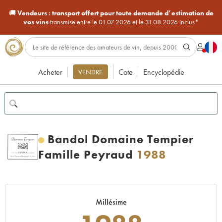
🚚
Vendeurs :
transport offert pour toute demande d’estimation de
vos vins
transmise entre le 01.07.2026 et le 31.08.2026 inclus*
Acheter
Cote
Encyclopédie
VENDRE
Bandol Domaine Tempier
Famille Peyraud
1988
Millésime