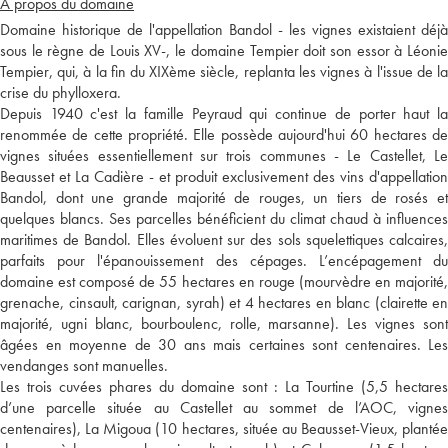
A propos du domaine
Domaine historique de l'appellation Bandol - les vignes existaient déjà
sous le règne de Louis XV-, le domaine Tempier doit son essor à Léonie
Tempier, qui, à la fin du XIXème siècle, replanta les vignes à l'issue de la
crise du phylloxera.
Depuis 1940 c'est la famille Peyraud qui continue de porter haut la
renommée de cette propriété. Elle possède aujourd'hui 60 hectares de
vignes situées essentiellement sur trois communes - Le Castellet, Le
Beausset et La Cadière - et produit exclusivement des vins d'appellation
Bandol, dont une grande majorité de rouges, un tiers de rosés et
quelques blancs. Ses parcelles bénéficient du climat chaud à influences
maritimes de Bandol. Elles évoluent sur des sols squelettiques calcaires,
parfaits pour l'épanouissement des cépages. L’encépagement du
domaine est composé de 55 hectares en rouge (mourvèdre en majorité,
grenache, cinsault, carignan, syrah) et 4 hectares en blanc (clairette en
majorité, ugni blanc, bourboulenc, rolle, marsanne). Les vignes sont
âgées en moyenne de 30 ans mais certaines sont centenaires. Les
vendanges sont manuelles.
Les trois cuvées phares du domaine sont : La Tourtine (5,5 hectares
d’une parcelle située au Castellet au sommet de l’AOC, vignes
centenaires), La Migoua (10 hectares, située au Beausset-Vieux, plantée