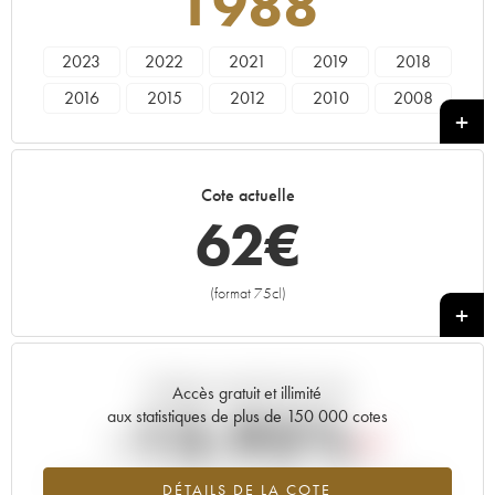
1988
2023
2022
2021
2019
2018
2016
2015
2012
2010
2008
2007
2006
2005
2003
1998
1997
1996
1988
1985
1973
Cote actuelle
62
€
(format 75cl)
+
Tendance actuelle de la cote
Accès gratuit et illimité
-13.95%
aux statistiques de plus de 150 000 cotes
Tendance à la baisse du millésime 1988 en 2026 par rapport à
DÉTAILS DE LA COTE