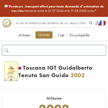
🚚
Vendeurs :
transport offert pour toute demande d’estimation de
vos vins
transmise entre le 01.07.2026 et le 31.08.2026 inclus*
Acheter
Cote
Encyclopédie
VENDRE
Toscana IGT Guidalberto
Tenuta San Guido
2002
Millésime