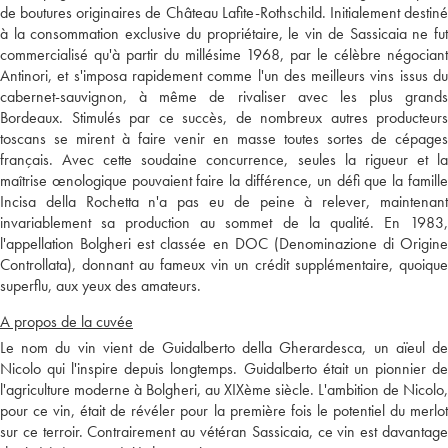
de boutures originaires de Château Lafite-Rothschild. Initialement destiné
à la consommation exclusive du propriétaire, le vin de Sassicaia ne fut
commercialisé qu'à partir du millésime 1968, par le célèbre négociant
Antinori, et s'imposa rapidement comme l'un des meilleurs vins issus du
cabernet-sauvignon, à même de rivaliser avec les plus grands
Bordeaux. Stimulés par ce succès, de nombreux autres producteurs
toscans se mirent à faire venir en masse toutes sortes de cépages
français. Avec cette soudaine concurrence, seules la rigueur et la
maîtrise œnologique pouvaient faire la différence, un défi que la famille
Incisa della Rochetta n'a pas eu de peine à relever, maintenant
invariablement sa production au sommet de la qualité. En 1983,
l'appellation Bolgheri est classée en DOC (Denominazione di Origine
Controllata), donnant au fameux vin un crédit supplémentaire, quoique
superflu, aux yeux des amateurs.
A propos de la cuvée
Le nom du vin vient de Guidalberto della Gherardesca, un aïeul de
Nicolo qui l'inspire depuis longtemps. Guidalberto était un pionnier de
l'agriculture moderne à Bolgheri, au XIXème siècle. L'ambition de Nicolo,
pour ce vin, était de révéler pour la première fois le potentiel du merlot
sur ce terroir. Contrairement au vétéran Sassicaia, ce vin est davantage