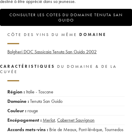
destiné à être apprécié dans sa jeunesse.
CONSULTER LES COTES DU DOMAINE TENUTA SAN
GUIDO
CÔTE DES VINS DU MÊME
DOMAINE
Bolgheri DOC Sassicaia Tenuta San Guido
2002
CARACTÉRISTIQUES
DU DOMAINE & DE LA
CUVÉE
Région :
Italie - Toscane
Domaine :
Tenuta San Guido
Couleur :
rouge
Encépagement :
Merlot
,
Cabernet Sauvignon
Accords mets-vins :
Brie de Meaux
,
Pont-lévêque
,
Tournedos