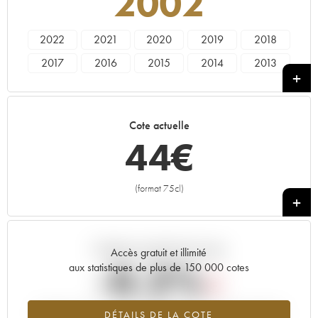
2002
2022
2021
2020
2019
2018
2017
2016
2015
2014
2013
2012
2011
2010
2008
2007
2006
2005
2004
2003
2002
Cote actuelle
2001
2000
44
€
(format 75cl)
+
Tendance actuelle de la cote
Accès gratuit et illimité
-0.2%
aux statistiques de plus de 150 000 cotes
Tendance à la baisse du millésime 2002 en 2026 par rapport à
DÉTAILS DE LA COTE