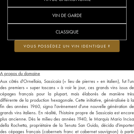
VIN DE GARDE
CLASSIQUE
VOUS POSSÉDEZ UN VIN IDENTIQUE ?
A propos du domaine
Aux côtés d'Ornellaia, Sassicaia (« lieu de pierres » en italien), fut l'un
des premiers « super toscans » à voir le jour, ces grands vins issus de
cépages français pour la plupart, mais élaborés de manière très
différente de la production hexagonale. Cette initiative, généralisée à la
fin des années 1960, signa l'avènement d'une nouvelle génération de
grands vins italiens. En réalité, l'histoire propre de Sassicaia est encore
plus ancienne. Dès le milieu des années 1940, le Marquis Mario Incisa
della Rochetta, propriétaire de la Tenuta San Guido, décida d'importer
des cépages français (cabernets franc et cabernet sauvignon) à partir