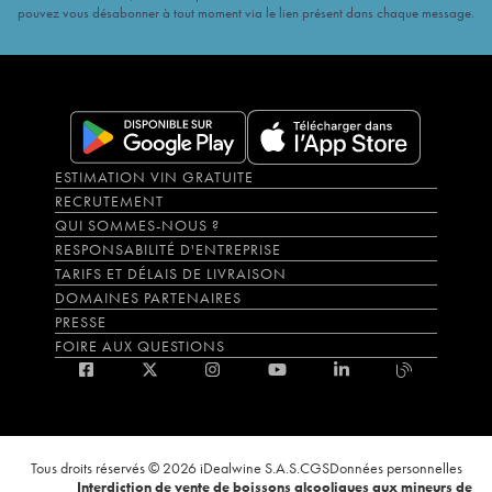
pouvez vous désabonner à tout moment via le lien présent dans chaque message.
ESTIMATION VIN GRATUITE
RECRUTEMENT
QUI SOMMES-NOUS ?
RESPONSABILITÉ D'ENTREPRISE
TARIFS ET DÉLAIS DE LIVRAISON
DOMAINES PARTENAIRES
PRESSE
FOIRE AUX QUESTIONS
Tous droits réservés © 2026 iDealwine S.A.S.
CGS
Données personnelles
Interdiction de vente de boissons alcooliques aux mineurs de