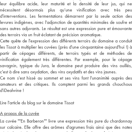
leur équilibre acide, leur maturité et la densité de leur jus, qui ne
nécessitent désormais plus qu’une vinification avec très peu
d'interventions. Les fermentations démarrent par la seule action des
levures indigènes, avec l'adjonction de quantités minimales de soufre et
sans autres adjuvants. Le résultat est une expression pure et émouvante
des terroirs via un fruit éclatant de précision aromatique.
Cette quête de l'expression des différents terroirs du domaine a conduit
les Tissot à multiplier les cuvées (près d'une cinquantaine aujourd'hui !) à
partir de cépages différents, de terroirs typés et de méthodes de
vinification également très différentes. Par exemple, pour le cépage
savagnin, typique du Jura, le domaine peut produire des vins ouillés,
c'est à dire sans oxydation, des vins oxydatifs et des vins jaunes.
Ce nom s'est hissé au sommet et ses vins font l'unanimité auprès des
amateurs et des critiques. Ils comptent parmi les grands chouchous
d'iDealwine !
Lire l'article du blog sur le domaine Tissot
A propos de la cuvée
La cuvée ""En Barberon"" livre une expression très pure du chardonnay
sur calcaire. Elle offre des arômes d'agrumes frais ainsi que des notes