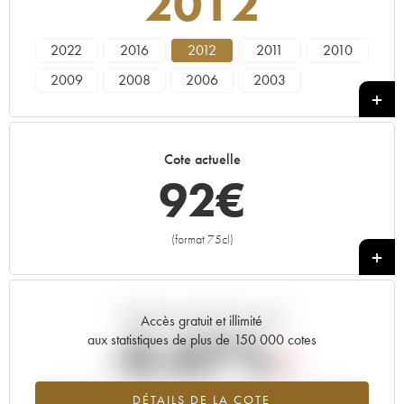
2012
2022
2016
2012
2011
2010
2009
2008
2006
2003
Cote actuelle
92
€
(format 75cl)
+
Tendance actuelle de la cote
Accès gratuit et illimité
-0.07%
aux statistiques de plus de 150 000 cotes
Tendance à la baisse du millésime 2012 en 2026 par rapport à
DÉTAILS DE LA COTE