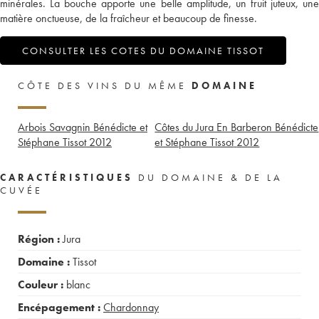
minérales. La bouche apporte une belle amplitude, un fruit juteux, une
matière onctueuse, de la fraîcheur et beaucoup de finesse.
CONSULTER LES COTES DU DOMAINE TISSOT
CÔTE DES VINS DU MÊME
DOMAINE
Arbois Savagnin Bénédicte et
Côtes du Jura En Barberon Bénédicte
Stéphane Tissot
2012
et Stéphane Tissot
2012
CARACTÉRISTIQUES
DU DOMAINE & DE LA
CUVÉE
Région :
Jura
Domaine :
Tissot
Couleur :
blanc
Encépagement :
Chardonnay