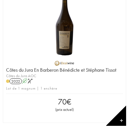
Côtes du Jura En Barberon Bénédicte et Stéphane Tissot
Côtes du Jura AOC
2022
A
S
Lot de 1 magnum | 1 enchère
70
€
(
prix actuel
)
✕