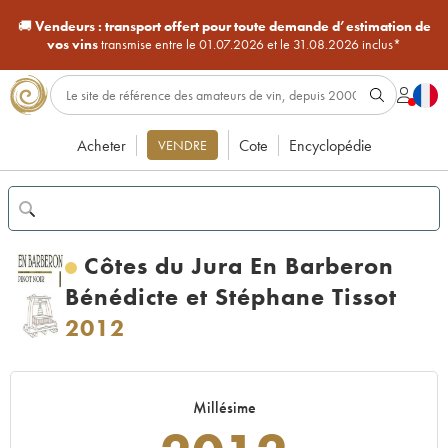
🚚
Vendeurs :
transport offert pour toute demande d’estimation de
vos vins
transmise entre le 01.07.2026 et le 31.08.2026 inclus*
Acheter
Cote
Encyclopédie
VENDRE
Côtes du Jura En Barberon
Bénédicte et Stéphane Tissot
2012
Millésime