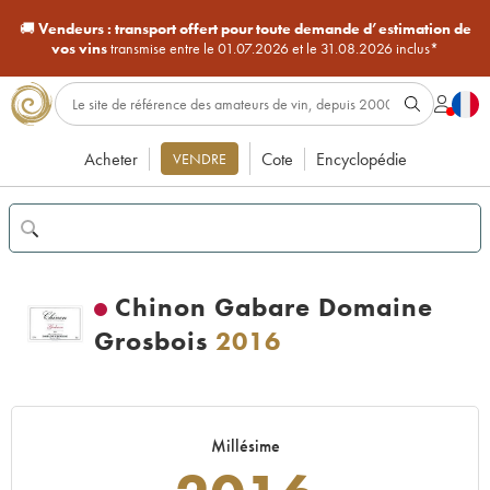
🚚
Vendeurs :
transport offert pour toute demande d’estimation de
vos vins
transmise entre le 01.07.2026 et le 31.08.2026 inclus*
Acheter
Cote
Encyclopédie
VENDRE
Chinon Gabare Domaine
Grosbois
2016
Millésime