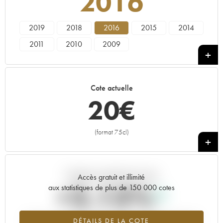
2016
2019
2018
2016
2015
2014
2011
2010
2009
Cote actuelle
20
€
(format 75cl)
+
Tendance actuelle de la cote
Accès gratuit et illimité
+2.13%
aux statistiques de plus de 150 000 cotes
Tendance à la hausse du millésime 2016 en 2026 par rapport à
DÉTAILS DE LA COTE