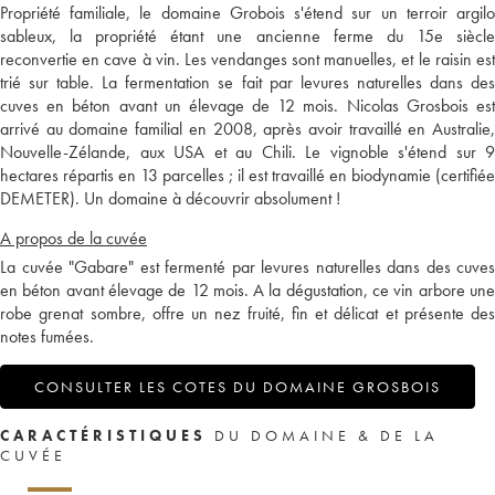
Propriété familiale, le domaine Grobois s'étend sur un terroir argilo
sableux, la propriété étant une ancienne ferme du 15e siècle
reconvertie en cave à vin. Les vendanges sont manuelles, et le raisin est
trié sur table. La fermentation se fait par levures naturelles dans des
cuves en béton avant un élevage de 12 mois. Nicolas Grosbois est
arrivé au domaine familial en 2008, après avoir travaillé en Australie,
Nouvelle-Zélande, aux USA et au Chili. Le vignoble s'étend sur 9
hectares répartis en 13 parcelles ; il est travaillé en biodynamie (certifiée
DEMETER). Un domaine à découvrir absolument !
A propos de la cuvée
La cuvée "Gabare" est fermenté par levures naturelles dans des cuves
en béton avant élevage de 12 mois. A la dégustation, ce vin arbore une
robe grenat sombre, offre un nez fruité, fin et délicat et présente des
notes fumées.
CONSULTER LES COTES DU DOMAINE GROSBOIS
CARACTÉRISTIQUES
DU DOMAINE & DE LA
CUVÉE