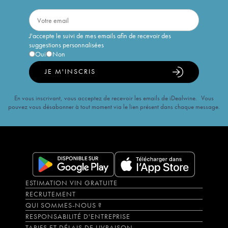
J'accepte le suivi de mes emails afin de recevoir des
suggestions personnalisées
Oui
Non
JE M'INSCRIS
En vous inscrivant, vous acceptez de recevoir les emails de iDealwine. Vous
pouvez vous désabonner à tout moment via le lien présent dans chaque message.
ESTIMATION VIN GRATUITE
RECRUTEMENT
QUI SOMMES-NOUS ?
RESPONSABILITÉ D'ENTREPRISE
TARIFS ET DÉLAIS DE LIVRAISON