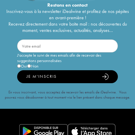
Restons en
contact
Inscrivez-vous à la newsletter iDealwine et profitez de nos pépites
en avant-première !
Recevez directement dans votre boîte mail : nos découvertes du
moment, ventes exclusives, actualités, analyses...
J'accepte le suivi de mes emails afin de recevoir des
suggestions personnalisées
Oui
Non
JE M'INSCRIS
En vous inscrivant, vous acceptez de recevoir les emails de iDealwine. Vous
pouvez vous désabonner à tout moment via le lien présent dans chaque message.