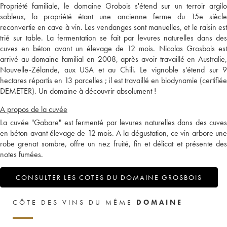
Propriété familiale, le domaine Grobois s'étend sur un terroir argilo
sableux, la propriété étant une ancienne ferme du 15e siècle
reconvertie en cave à vin. Les vendanges sont manuelles, et le raisin est
trié sur table. La fermentation se fait par levures naturelles dans des
cuves en béton avant un élevage de 12 mois. Nicolas Grosbois est
arrivé au domaine familial en 2008, après avoir travaillé en Australie,
Nouvelle-Zélande, aux USA et au Chili. Le vignoble s'étend sur 9
hectares répartis en 13 parcelles ; il est travaillé en biodynamie (certifiée
DEMETER). Un domaine à découvrir absolument !
A propos de la cuvée
La cuvée "Gabare" est fermenté par levures naturelles dans des cuves
en béton avant élevage de 12 mois. A la dégustation, ce vin arbore une
robe grenat sombre, offre un nez fruité, fin et délicat et présente des
notes fumées.
CONSULTER LES COTES DU DOMAINE GROSBOIS
CÔTE DES VINS DU MÊME
DOMAINE