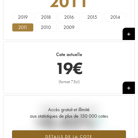
2011
2019
2018
2016
2015
2014
2011
2010
2009
Cote actuelle
19
€
(format 75cl)
+
Tendance actuelle de la cote
Accès gratuit et illimité
+0.42%
aux statistiques de plus de 150 000 cotes
Tendance à la hausse du millésime 2011 en 2026 par rapport à
DÉTAILS DE LA COTE