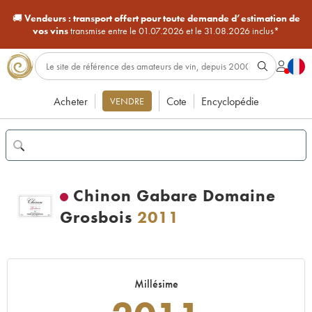
🚚
Vendeurs :
transport offert pour toute demande d’estimation de
vos vins
transmise entre le 01.07.2026 et le 31.08.2026 inclus*
Acheter
Cote
Encyclopédie
VENDRE
Chinon Gabare Domaine
Grosbois
2011
Millésime