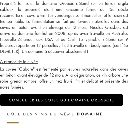
Propriété familiale, le domaine Grobois s'étend sur un terroir argilo
sableux, la propriété étant une ancienne ferme du 15e siècle
reconvertie en cave à vin. Les vendanges sont manuelles, et le raisin est
trié sur table. La fermentation se fait par levures naturelles dans des
cuves en béton avant un élevage de 12 mois. Nicolas Grosbois est
arrivé au domaine familial en 2008, après avoir travaillé en Australie,
Nouvelle-Zélande, aux USA et au Chili. Le vignoble s'étend sur 9
hectares répartis en 13 parcelles ; il est travaillé en biodynamie (certifiée
DEMETER). Un domaine à découvrir absolument !
A propos de la cuvée
La cuvée "Gabare" est fermenté par levures naturelles dans des cuves
en béton avant élevage de 12 mois. A la dégustation, ce vin arbore une
robe grenat sombre, offre un nez fruité, fin et délicat et présente des
notes fumées.
CONSULTER LES COTES DU DOMAINE GROSBOIS
CÔTE DES VINS DU MÊME
DOMAINE