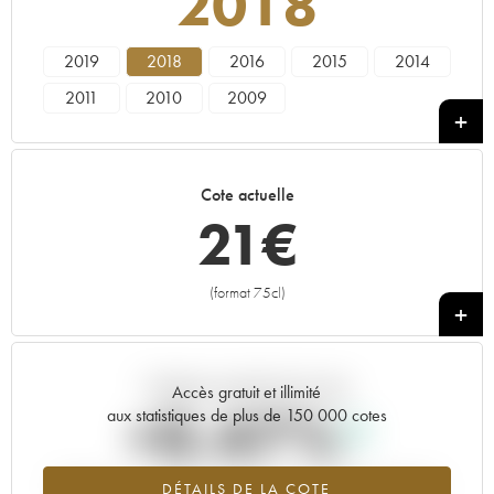
2018
2019
2018
2016
2015
2014
2011
2010
2009
Cote actuelle
21
€
(format 75cl)
+
Tendance actuelle de la cote
Accès gratuit et illimité
+0.47%
aux statistiques de plus de 150 000 cotes
Tendance à la hausse du millésime 2018 en 2026 par rapport à
DÉTAILS DE LA COTE