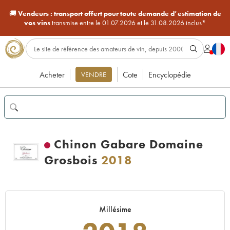
🚚
Vendeurs :
transport offert pour toute demande d’estimation de
vos vins
transmise entre le 01.07.2026 et le 31.08.2026 inclus*
Acheter
Cote
Encyclopédie
VENDRE
Chinon Gabare Domaine
Grosbois
2018
Millésime