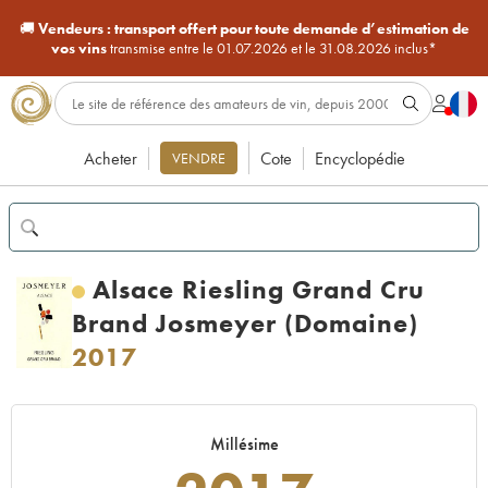
🚚
Vendeurs :
transport offert pour toute demande d’estimation de
vos vins
transmise entre le 01.07.2026 et le 31.08.2026 inclus*
Acheter
Cote
Encyclopédie
VENDRE
Alsace Riesling Grand Cru
Brand Josmeyer (Domaine)
2017
Millésime