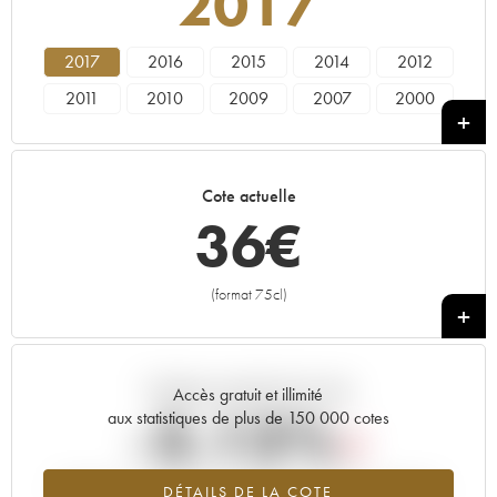
2017
2017
2016
2015
2014
2012
2011
2010
2009
2007
2000
1991
Cote actuelle
36
€
(format 75cl)
+
Tendance actuelle de la cote
Accès gratuit et illimité
-3.13%
aux statistiques de plus de 150 000 cotes
Tendance à la baisse du millésime 2017 en 2026 par rapport à
DÉTAILS DE LA COTE