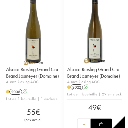
Alsace Riesling Grand Cru
Alsace Riesling Grand Cru
Brand Josmeyer (Domaine)
Brand Josmeyer (Domaine)
Alsace Riesling AOC
Alsace Riesling AOC
2022
A
2008
A
Lot de 1 bouteille | 29 en stock
Lot de 1 bouteille | 1 enchère
49
€
55
€
(
prix actuel
)