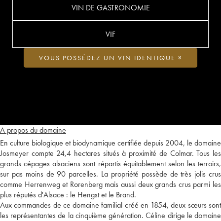
VIN DE GASTRONOMIE
VIF
VOUS POSSÉDEZ UN VIN IDENTIQUE ?
A propos du domaine
En culture biologique et biodynamique certifiée depuis 2004, le domaine
Josmeyer compte 24,4 hectares situés à proximité de Colmar. Tous les
grands cépages alsaciens sont répartis équitablement selon les terroirs,
sur pas moins de 90 parcelles. La propriété possède de très jolis crus
comme Herrenweg et Rorenberg mais aussi deux grands crus parmi les
plus réputés d'Alsace : le Hengst et le Brand.
Aux commandes de ce domaine familial créé en 1854, deux sœurs sont
les représentantes de la cinquième génération. Céline dirige le domaine