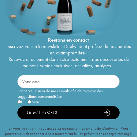
Restons en
contact
Inscrivez-vous à la newsletter iDealwine et profitez de nos pépites
en avant-première !
Recevez directement dans votre boîte mail : nos découvertes du
moment, ventes exclusives, actualités, analyses...
J'accepte le suivi de mes emails afin de recevoir des
suggestions personnalisées
Oui
Non
JE M'INSCRIS
En vous inscrivant, vous acceptez de recevoir les emails de iDealwine. Vous
pouvez vous désabonner à tout moment via le lien présent dans chaque message.