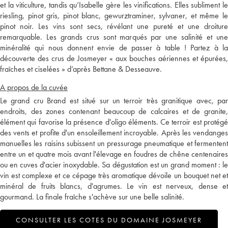
et la viticulture, tandis qu’Isabelle gère les vinifications. Elles subliment le
riesling, pinot gris, pinot blanc, gewurztraminer, sylvaner, et même le
pinot noir. Les vins sont secs, révélant une pureté et une droiture
remarquable. Les grands crus sont marqués par une salinité et une
minéralité qui nous donnent envie de passer à table ! Partez à la
découverte des crus de Josmeyer « aux bouches aériennes et épurées,
fraîches et ciselées » d’après Bettane & Desseauve.
A propos de la cuvée
Le grand cru Brand est situé sur un terroir très granitique avec, par
endroits, des zones contenant beaucoup de calcaires et de granite,
élément qui favorise la présence d'oligo éléments. Ce terroir est protégé
des vents et profite d'un ensoleillement incroyable. Après les vendanges
manuelles les raisins subissent un pressurage pneumatique et fermentent
entre un et quatre mois avant l'élevage en foudres de chêne centenaires
ou en cuves d'acier inoxydable. Sa dégustation est un grand moment : le
vin est complexe et ce cépage très aromatique dévoile un bouquet net et
minéral de fruits blancs, d'agrumes. Le vin est nerveux, dense et
gourmand. La finale fraîche s'achève sur une belle salinité.
CONSULTER LES COTES DU DOMAINE JOSMEYER