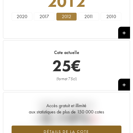
2012
2020
2017
2012
2011
2010
Cote actuelle
25
€
(format 75cl)
+
Tendance actuelle de la cote
Accès gratuit et illimité
-2.14%
aux statistiques de plus de 150 000 cotes
Tendance à la baisse du millésime 2012 en 2026 par rapport à
DÉTAILS DE LA COTE