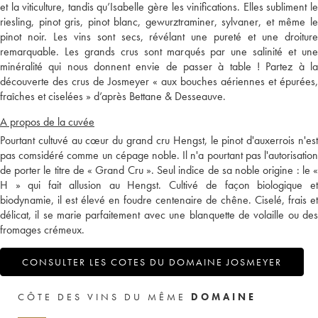
et la viticulture, tandis qu’Isabelle gère les vinifications. Elles subliment le
riesling, pinot gris, pinot blanc, gewurztraminer, sylvaner, et même le
pinot noir. Les vins sont secs, révélant une pureté et une droiture
remarquable. Les grands crus sont marqués par une salinité et une
minéralité qui nous donnent envie de passer à table ! Partez à la
découverte des crus de Josmeyer « aux bouches aériennes et épurées,
fraîches et ciselées » d’après Bettane & Desseauve.
A propos de la cuvée
Pourtant cultuvé au cœur du grand cru Hengst, le pinot d'auxerrois n'est
pas comsidéré comme un cépage noble. Il n'a pourtant pas l'autorisation
de porter le titre de « Grand Cru ». Seul indice de sa noble origine : le «
H » qui fait allusion au Hengst. Cultivé de façon biologique et
biodynamie, il est élevé en foudre centenaire de chêne. Ciselé, frais et
délicat, il se marie parfaitement avec une blanquette de volaille ou des
fromages crémeux.
CONSULTER LES COTES DU DOMAINE JOSMEYER
CÔTE DES VINS DU MÊME
DOMAINE