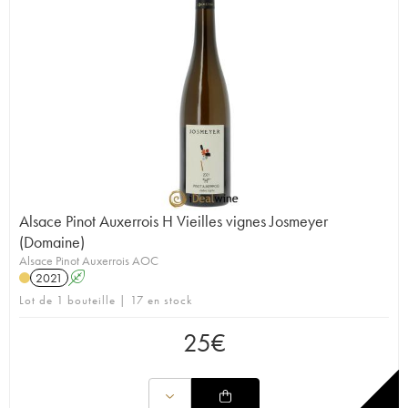
Alsace Pinot Auxerrois H Vieilles vignes Josmeyer
(Domaine)
Alsace Pinot Auxerrois AOC
2021
A
Lot de 1 bouteille | 17 en stock
25
€