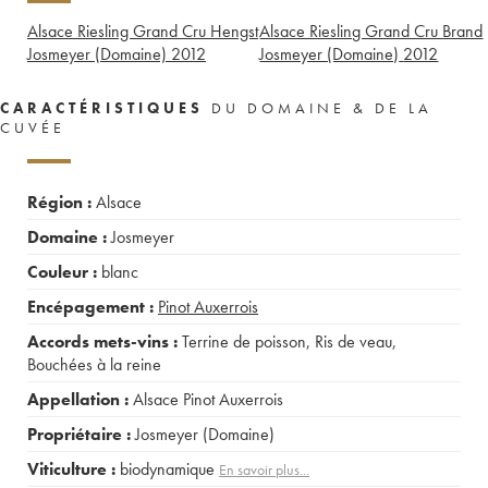
Alsace Riesling Grand Cru Hengst
Alsace Riesling Grand Cru Brand
Josmeyer (Domaine)
2012
Josmeyer (Domaine)
2012
CARACTÉRISTIQUES
DU DOMAINE & DE LA
CUVÉE
Région :
Alsace
Domaine :
Josmeyer
Couleur :
blanc
Encépagement :
Pinot Auxerrois
Accords mets-vins :
Terrine de poisson
,
Ris de veau
,
Bouchées à la reine
Appellation :
Alsace Pinot Auxerrois
Propriétaire :
Josmeyer (Domaine)
Viticulture :
biodynamique
En savoir plus...