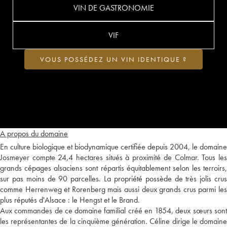
VIN DE GASTRONOMIE
VIF
VOUS POSSÉDEZ UN VIN IDENTIQUE ?
A propos du domaine
En culture biologique et biodynamique certifiée depuis 2004, le domaine
Josmeyer compte 24,4 hectares situés à proximité de Colmar. Tous les
grands cépages alsaciens sont répartis équitablement selon les terroirs,
sur pas moins de 90 parcelles. La propriété possède de très jolis crus
comme Herrenweg et Rorenberg mais aussi deux grands crus parmi les
plus réputés d'Alsace : le Hengst et le Brand.
Aux commandes de ce domaine familial créé en 1854, deux sœurs sont
les représentantes de la cinquième génération. Céline dirige le domaine