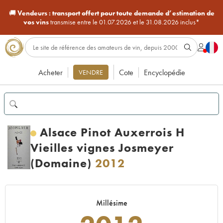
🚚
Vendeurs :
transport offert pour toute demande d’estimation de
vos vins
transmise entre le 01.07.2026 et le 31.08.2026 inclus*
Acheter
Cote
Encyclopédie
VENDRE
Alsace Pinot Auxerrois H
Vieilles vignes Josmeyer
(Domaine)
2012
Millésime