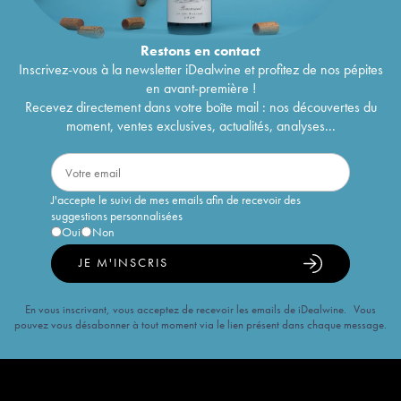
Restons en
contact
Inscrivez-vous à la newsletter iDealwine et profitez de nos pépites
en avant-première !
Recevez directement dans votre boîte mail : nos découvertes du
moment, ventes exclusives, actualités, analyses...
J'accepte le suivi de mes emails afin de recevoir des
suggestions personnalisées
Oui
Non
JE M'INSCRIS
En vous inscrivant, vous acceptez de recevoir les emails de iDealwine. Vous
pouvez vous désabonner à tout moment via le lien présent dans chaque message.