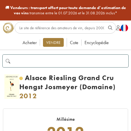
🚚
Vendeurs :
transport offert pour toute demande d’estimation de
vos vins
transmise entre le 01.07.2026 et le 31.08.2026 inclus*
Acheter
Cote
Encyclopédie
VENDRE
Alsace Riesling Grand Cru
Hengst Josmeyer (Domaine)
2012
Millésime