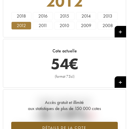
2012
2018
2016
2015
2014
2013
2012
2011
2010
2009
2008
2007
2004
2002
2001
1988
Cote actuelle
54
€
(format 75cl)
+
Tendance actuelle de la cote
Accès gratuit et illimité
-2.14%
aux statistiques de plus de 150 000 cotes
Tendance à la baisse du millésime 2012 en 2026 par rapport à
DÉTAILS DE LA COTE