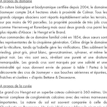
A propos du domaine
En culture biologique et biodynamique certifiée depuis 2004, le domaine
Josmeyer compte 24,4 hectares situés à proximité de Colmar. Tous les
grands cépages alsaciens sont répartis équitablement selon les terroirs,
sur pas moins de 90 parcelles. La propriété possède de très jolis crus
comme Herrenweg et Rorenberg mais aussi deux grands crus parmi les
plus réputés d'Alsace : le Hengst et le Brand.
Aux commandes de ce domaine familial créé en 1854, deux sœurs sont
les représentantes de la cinquième génération. Céline dirige le domaine
et la viticulture, tandis qu’Isabelle gère les vinifications. Elles subliment le
riesling, pinot gris, pinot blanc, gewurztraminer, sylvaner, et même le
pinot noir. Les vins sont secs, révélant une pureté et une droiture
remarquable. Les grands crus sont marqués par une salinité et une
minéralité qui nous donnent envie de passer à table ! Partez à la
découverte des crus de Josmeyer « aux bouches aériennes et épurées,
fraîches et ciselées » d’après Bettane & Desseauve.
A propos de la cuvée
Le grand cru Hengst est un superbe coteau culminant à 360 mètres. Un
terroir complexe de conglomérats calcaires avec des veines marneuses
importantes. La nature du sol est souvent comparée à celle du