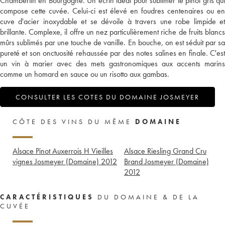
Chambertin en Bourgogne. Un écrin idéal pour sublimer le pinot gris qui
compose cette cuvée. Celui-ci est élevé en foudres centenaires ou en
cuve d'acier inoxydable et se dévoile à travers une robe limpide et
brillante. Complexe, il offre un nez particulièrement riche de fruits blancs
mûrs sublimés par une touche de vanille. En bouche, on est séduit par sa
pureté et son onctuosité rehaussée par des notes salines en finale. C'est
un vin à marier avec des mets gastronomiques aux accents marins
comme un homard en sauce ou un risotto aux gambas.
CONSULTER LES COTES DU DOMAINE JOSMEYER
CÔTE DES VINS DU MÊME
DOMAINE
Alsace Pinot Auxerrois H Vieilles
Alsace Riesling Grand Cru
vignes Josmeyer (Domaine)
2012
Brand Josmeyer (Domaine)
2012
CARACTÉRISTIQUES
DU DOMAINE & DE LA
CUVÉE