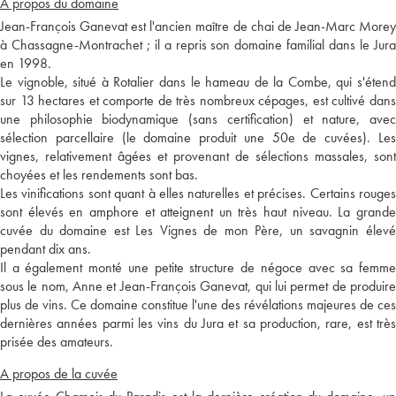
A propos du domaine
Jean-François Ganevat est l'ancien maître de chai de Jean-Marc Morey
à Chassagne-Montrachet ; il a repris son domaine familial dans le Jura
en 1998.
Le vignoble, situé à Rotalier dans le hameau de la Combe, qui s'étend
sur 13 hectares et comporte de très nombreux cépages, est cultivé dans
une philosophie biodynamique (sans certification) et nature, avec
sélection parcellaire (le domaine produit une 50e de cuvées). Les
vignes, relativement âgées et provenant de sélections massales, sont
choyées et les rendements sont bas.
Les vinifications sont quant à elles naturelles et précises. Certains rouges
sont élevés en amphore et atteignent un très haut niveau. La grande
cuvée du domaine est Les Vignes de mon Père, un savagnin élevé
pendant dix ans.
Il a également monté une petite structure de négoce avec sa femme
sous le nom, Anne et Jean-François Ganevat, qui lui permet de produire
plus de vins. Ce domaine constitue l'une des révélations majeures de ces
dernières années parmi les vins du Jura et sa production, rare, est très
prisée des amateurs.
A propos de la cuvée