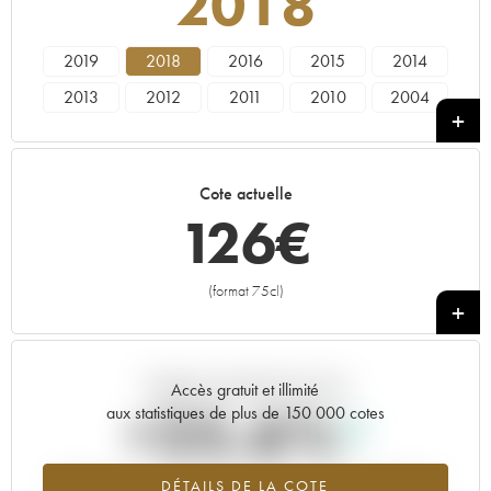
2018
2019
2018
2016
2015
2014
2013
2012
2011
2010
2004
Cote actuelle
126
€
(format 75cl)
+
Tendance actuelle de la cote
Accès gratuit et illimité
+25.6%
aux statistiques de plus de 150 000 cotes
Tendance à la hausse du millésime 2018 en 2026 par rapport à
DÉTAILS DE LA COTE