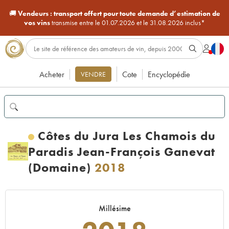
🚚
Vendeurs :
transport offert pour toute demande d’estimation de
vos vins
transmise entre le 01.07.2026 et le 31.08.2026 inclus*
Acheter
Cote
Encyclopédie
VENDRE
Côtes du Jura Les Chamois du
Paradis Jean-François Ganevat
(Domaine)
2018
Millésime