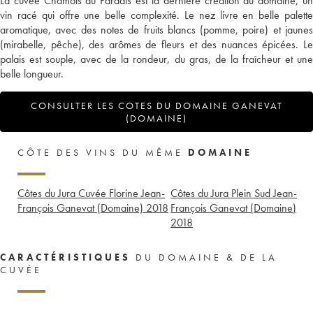
La cuvée Chamois du Paradis est la dernière création du domaine, un
vin racé qui offre une belle complexité. Le nez livre en belle palette
aromatique, avec des notes de fruits blancs (pomme, poire) et jaunes
(mirabelle, pêche), des arômes de fleurs et des nuances épicées. Le
palais est souple, avec de la rondeur, du gras, de la fraîcheur et une
belle longueur.
CONSULTER LES COTES DU DOMAINE GANEVAT
(DOMAINE)
CÔTE DES VINS DU MÊME
DOMAINE
Côtes du Jura Cuvée Florine Jean-
Côtes du Jura Plein Sud Jean-
François Ganevat (Domaine)
2018
François Ganevat (Domaine)
2018
CARACTÉRISTIQUES
DU DOMAINE & DE LA
CUVÉE