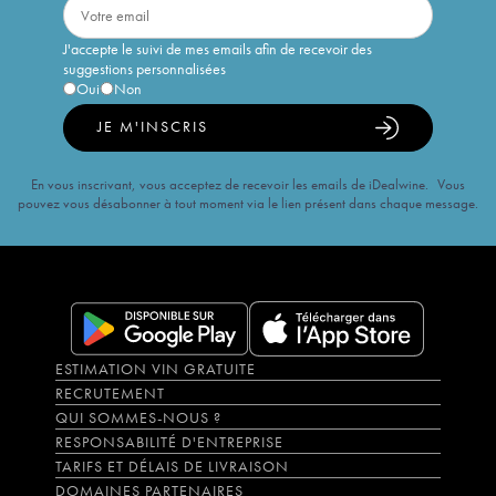
J'accepte le suivi de mes emails afin de recevoir des
suggestions personnalisées
Oui
Non
JE M'INSCRIS
En vous inscrivant, vous acceptez de recevoir les emails de iDealwine. Vous
pouvez vous désabonner à tout moment via le lien présent dans chaque message.
ESTIMATION VIN GRATUITE
RECRUTEMENT
QUI SOMMES-NOUS ?
RESPONSABILITÉ D'ENTREPRISE
TARIFS ET DÉLAIS DE LIVRAISON
DOMAINES PARTENAIRES