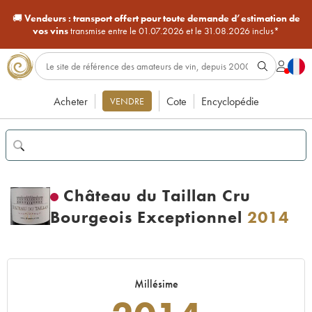
🚚
Vendeurs :
transport offert pour toute demande d’estimation de
vos vins
transmise entre le 01.07.2026 et le 31.08.2026 inclus*
Acheter
Cote
Encyclopédie
VENDRE
Château du Taillan Cru
Bourgeois Exceptionnel
2014
Millésime