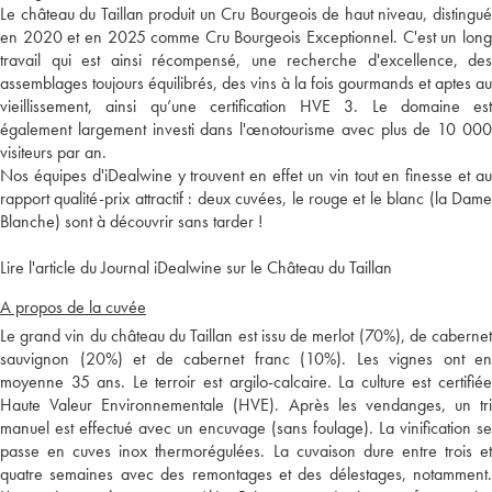
Le château du Taillan produit un Cru Bourgeois de haut niveau, distingué
en 2020 et en 2025 comme Cru Bourgeois Exceptionnel. C'est un long
travail qui est ainsi récompensé, une recherche d'excellence, des
assemblages toujours équilibrés, des vins à la fois gourmands et aptes au
vieillissement, ainsi qu’une certification HVE 3. Le domaine est
également largement investi dans l'œnotourisme avec plus de 10 000
visiteurs par an.
Nos équipes d'iDealwine y trouvent en effet un vin tout en finesse et au
rapport qualité-prix attractif : deux cuvées, le rouge et le blanc (la Dame
Blanche) sont à découvrir sans tarder !
Lire l'article du Journal iDealwine sur le Château du Taillan
A propos de la cuvée
Le grand vin du château du Taillan est issu de merlot (70%), de cabernet
sauvignon (20%) et de cabernet franc (10%). Les vignes ont en
moyenne 35 ans. Le terroir est argilo-calcaire. La culture est certifiée
Haute Valeur Environnementale (HVE). Après les vendanges, un tri
manuel est effectué avec un encuvage (sans foulage). La vinification se
passe en cuves inox thermorégulées. La cuvaison dure entre trois et
quatre semaines avec des remontages et des délestages, notamment.