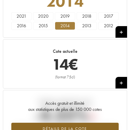
2014
2021
2020
2019
2018
2017
2016
2015
2014
2013
2012
2011
2010
2009
2008
2007
2006
2005
1978
Cote actuelle
14
€
(format 75cl)
+
Tendance actuelle de la cote
Accès gratuit et illimité
-4.35%
aux statistiques de plus de 150 000 cotes
Tendance à la baisse du millésime 2014 en 2026 par rapport à
DÉTAILS DE LA COTE