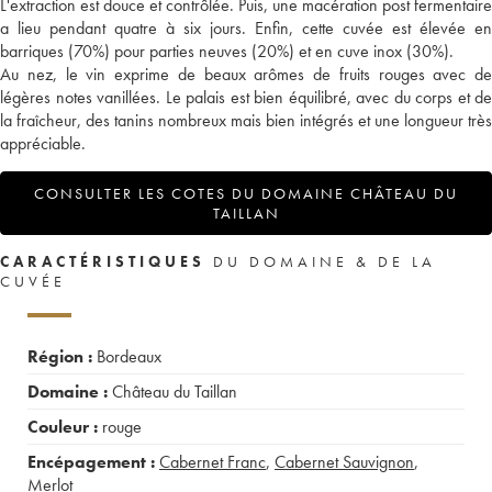
L'extraction est douce et contrôlée. Puis, une macération post fermentaire
a lieu pendant quatre à six jours. Enfin, cette cuvée est élevée en
barriques (70%) pour parties neuves (20%) et en cuve inox (30%).
Au nez, le vin exprime de beaux arômes de fruits rouges avec de
légères notes vanillées. Le palais est bien équilibré, avec du corps et de
la fraîcheur, des tanins nombreux mais bien intégrés et une longueur très
appréciable.
CONSULTER LES COTES DU DOMAINE CHÂTEAU DU
TAILLAN
CARACTÉRISTIQUES
DU DOMAINE & DE LA
CUVÉE
Région :
Bordeaux
Domaine :
Château du Taillan
Couleur :
rouge
Encépagement :
Cabernet Franc
,
Cabernet Sauvignon
,
Merlot