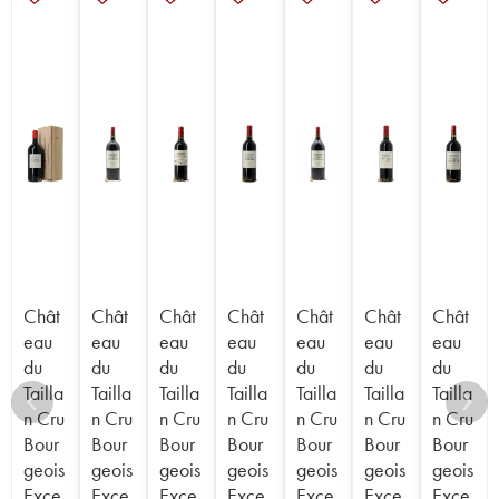
Chât
Chât
Chât
Chât
Chât
Chât
Chât
eau
eau
eau
eau
eau
eau
eau
du
du
du
du
du
du
du
Tailla
Tailla
Tailla
Tailla
Tailla
Tailla
Tailla
n Cru
n Cru
n Cru
n Cru
n Cru
n Cru
n Cru
Bour
Bour
Bour
Bour
Bour
Bour
Bour
geois
geois
geois
geois
geois
geois
geois
Exce
Exce
Exce
Exce
Exce
Exce
Exce