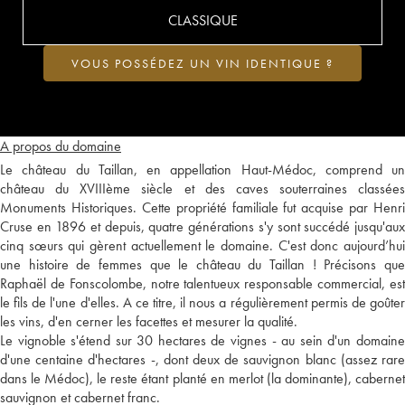
CLASSIQUE
VOUS POSSÉDEZ UN VIN IDENTIQUE ?
A propos du domaine
Le château du Taillan, en appellation Haut-Médoc, comprend un
château du XVIIIème siècle et des caves souterraines classées
Monuments Historiques. Cette propriété familiale fut acquise par Henri
Cruse en 1896 et depuis, quatre générations s'y sont succédé jusqu'aux
cinq sœurs qui gèrent actuellement le domaine. C'est donc aujourd’hui
une histoire de femmes que le château du Taillan ! Précisons que
Raphaël de Fonscolombe, notre talentueux responsable commercial, est
le fils de l'une d'elles. A ce titre, il nous a régulièrement permis de goûter
les vins, d'en cerner les facettes et mesurer la qualité.
Le vignoble s'étend sur 30 hectares de vignes - au sein d'un domaine
d'une centaine d'hectares -, dont deux de sauvignon blanc (assez rare
dans le Médoc), le reste étant planté en merlot (la dominante), cabernet
sauvignon et cabernet franc.