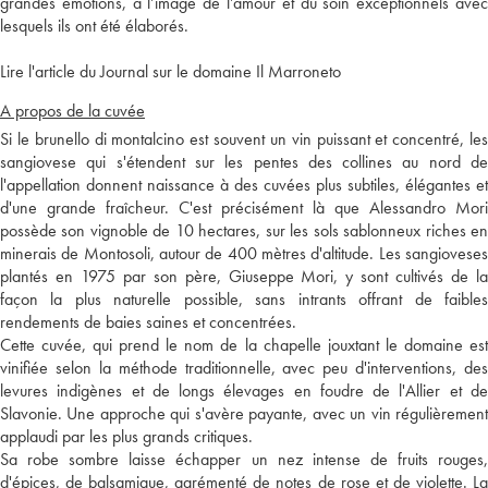
grandes émotions, à l’image de l’amour et du soin exceptionnels avec
lesquels ils ont été élaborés.
Lire l'article du Journal sur le domaine Il Marroneto
A propos de la cuvée
Si le brunello di montalcino est souvent un vin puissant et concentré, les
sangiovese qui s'étendent sur les pentes des collines au nord de
l'appellation donnent naissance à des cuvées plus subtiles, élégantes et
d'une grande fraîcheur. C'est précisément là que Alessandro Mori
possède son vignoble de 10 hectares, sur les sols sablonneux riches en
minerais de Montosoli, autour de 400 mètres d'altitude. Les sangioveses
plantés en 1975 par son père, Giuseppe Mori, y sont cultivés de la
façon la plus naturelle possible, sans intrants offrant de faibles
rendements de baies saines et concentrées.
Cette cuvée, qui prend le nom de la chapelle jouxtant le domaine est
vinifiée selon la méthode traditionnelle, avec peu d'interventions, des
levures indigènes et de longs élevages en foudre de l'Allier et de
Slavonie. Une approche qui s'avère payante, avec un vin régulièrement
applaudi par les plus grands critiques.
Sa robe sombre laisse échapper un nez intense de fruits rouges,
d'épices, de balsamique, agrémenté de notes de rose et de violette. La