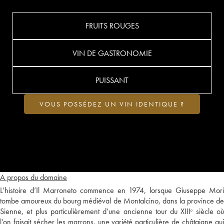
FRUITS ROUGES
VIN DE GASTRONOMIE
PUISSANT
VOUS POSSÉDEZ UN VIN IDENTIQUE ?
A propos du domaine
L’histoire d’Il Marroneto commence en 1974, lorsque Giuseppe Mori
tombe amoureux du bourg médiéval de Montalcino, dans la province de
Sienne, et plus particulièrement d’une ancienne tour du XIIIᵉ siècle où
l’on faisait sécher les marrons, une variété particulière de châtaigne qui