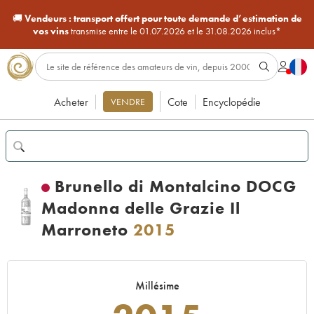
🚚
Vendeurs :
transport offert pour toute demande d’estimation de
vos vins
transmise entre le 01.07.2026 et le 31.08.2026 inclus*
Acheter
Cote
Encyclopédie
VENDRE
Brunello di Montalcino DOCG
Madonna delle Grazie Il
Marroneto
2015
Millésime