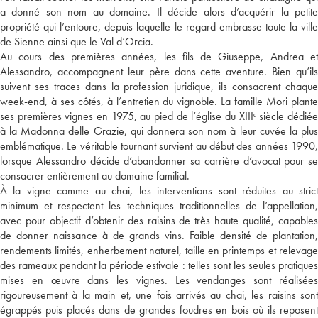
a donné son nom au domaine. Il décide alors d’acquérir la petite
propriété qui l’entoure, depuis laquelle le regard embrasse toute la ville
de Sienne ainsi que le Val d’Orcia.
Au cours des premières années, les fils de Giuseppe, Andrea et
Alessandro, accompagnent leur père dans cette aventure. Bien qu’ils
suivent ses traces dans la profession juridique, ils consacrent chaque
week-end, à ses côtés, à l’entretien du vignoble. La famille Mori plante
ses premières vignes en 1975, au pied de l’église du XIIIᵉ siècle dédiée
à la Madonna delle Grazie, qui donnera son nom à leur cuvée la plus
emblématique. Le véritable tournant survient au début des années 1990,
lorsque Alessandro décide d’abandonner sa carrière d’avocat pour se
consacrer entièrement au domaine familial.
À la vigne comme au chai, les interventions sont réduites au strict
minimum et respectent les techniques traditionnelles de l’appellation,
avec pour objectif d’obtenir des raisins de très haute qualité, capables
de donner naissance à de grands vins. Faible densité de plantation,
rendements limités, enherbement naturel, taille en printemps et relevage
des rameaux pendant la période estivale : telles sont les seules pratiques
mises en œuvre dans les vignes. Les vendanges sont réalisées
rigoureusement à la main et, une fois arrivés au chai, les raisins sont
égrappés puis placés dans de grandes foudres en bois où ils reposent