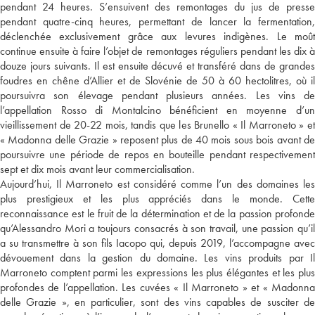
pendant 24 heures. S’ensuivent des remontages du jus de presse
pendant quatre-cinq heures, permettant de lancer la fermentation,
déclenchée exclusivement grâce aux levures indigènes. Le moût
continue ensuite à faire l’objet de remontages réguliers pendant les dix à
douze jours suivants. Il est ensuite décuvé et transféré dans de grandes
foudres en chêne d’Allier et de Slovénie de 50 à 60 hectolitres, où il
poursuivra son élevage pendant plusieurs années. Les vins de
l’appellation Rosso di Montalcino bénéficient en moyenne d’un
vieillissement de 20-22 mois, tandis que les Brunello « Il Marroneto » et
« Madonna delle Grazie » reposent plus de 40 mois sous bois avant de
poursuivre une période de repos en bouteille pendant respectivement
sept et dix mois avant leur commercialisation.
Aujourd’hui, Il Marroneto est considéré comme l’un des domaines les
plus prestigieux et les plus appréciés dans le monde. Cette
reconnaissance est le fruit de la détermination et de la passion profonde
qu’Alessandro Mori a toujours consacrés à son travail, une passion qu’il
a su transmettre à son fils Iacopo qui, depuis 2019, l’accompagne avec
dévouement dans la gestion du domaine. Les vins produits par Il
Marroneto comptent parmi les expressions les plus élégantes et les plus
profondes de l’appellation. Les cuvées « Il Marroneto » et « Madonna
delle Grazie », en particulier, sont des vins capables de susciter de