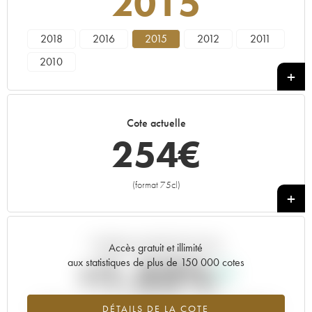
2015
2018
2016
2015
2012
2011
2010
Cote actuelle
254
€
(format 75cl)
+
Tendance actuelle de la cote
Accès gratuit et illimité
+1.52%
aux statistiques de plus de 150 000 cotes
Tendance à la hausse du millésime 2015 en 2026 par rapport à
DÉTAILS DE LA COTE