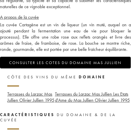
sa régularité, sa typicité et sa capacité à sublimer les caractéristiques
naturelles de ce vignoble exceptionnel.
A propos de la cuvée
La cuvée Cartagène est un vin de liqueur (un vin muté, auquel on a
ajouté pendant la fermentation une eau de vie pour bloquer le
processus). Elle offre une robe rose aux reflets orangés et livre des
arômes de fraise, de framboise, de rose. La bouche se montre riche,
ronde, gourmande, elle est portée par une belle fraîcheur équilibrante.
CONSULTER LES COTES DU DOMAINE MAS JULLIEN
CÔTE DES VINS DU MÊME
DOMAINE
Terrasses du Larzac Mas
Terrasses du Larzac Mas Jullien Les Etats
Jullien Olivier Jullien
1995
d'Ame du Mas Jullien Olivier Jullien
1995
CARACTÉRISTIQUES
DU DOMAINE & DE LA
CUVÉE