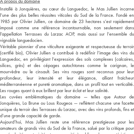
A propos du domaine
Installé à Jonquières, au cœur du Languedoc, le Mas Jullien incarne
l’une des plus belles réussites viticoles du Sud de la France. Fondé en
1985 par Olivier Jullien, ce domaine de 23 hectares s’est rapidement
imposé comme une référence incontournable, non seulement dans
l’appellation Terrasses du Larzac AOP, mais aussi sur l’ensemble du
vignoble languedocien.
Véritable pionnier d’une viticulture exigeante et respectueuse du terroir
(certifié bio), Olivier Jullien a contribué à redéfinir l’image des vins du
Languedoc, en privilégiant l’expression des sols complexes (calcaires,
silices, grès) et des cépages autochtones comme le carignan, le
mourvèdre ou le cinsault. Ses vins rouges sont reconnus pour leur
profondeur, leur intensité et leur élégance, alliant fraîcheur
méditerranéenne et pureté aromatique, dans un profil tout en verticalité.
Les rouges quant à eux brillent par leur éclat et leur salinité.
Les cuvées emblématiques du domaine — telles que Autour de
Jonquières, La Brune ou Lous Rougeos — reflètent chacune une facette
unique du terroir des Terrasses du Larzac, avec des vins profonds, fins et
d’une grande capacité de garde.
Aujourd’hui, Mas Jullien reste une référence prestigieuse pour les
amateurs de grands vins du Sud de la France, salué par la critique pour