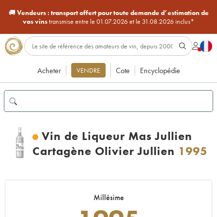
🚚
Vendeurs :
transport offert pour toute demande d’estimation de
vos vins
transmise entre le 01.07.2026 et le 31.08.2026 inclus*
Acheter
Cote
Encyclopédie
VENDRE
Vin de Liqueur Mas Jullien
Cartagène Olivier Jullien
1995
Millésime