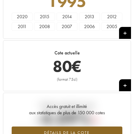
1995
2020
2015
2014
2013
2012
2011
2008
2007
2006
2005
2000
1997
1995
Cote actuelle
80
€
(format 75cl)
+
Tendance actuelle de la cote
Accès gratuit et illimité
-4.09%
aux statistiques de plus de 150 000 cotes
Tendance à la baisse du millésime 1995 en 2026 par rapport à
DÉTAILS DE LA COTE