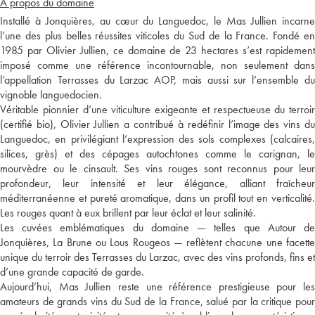
A propos du domaine
Installé à Jonquières, au cœur du Languedoc, le Mas Jullien incarne
l’une des plus belles réussites viticoles du Sud de la France. Fondé en
1985 par Olivier Jullien, ce domaine de 23 hectares s’est rapidement
imposé comme une référence incontournable, non seulement dans
l’appellation Terrasses du Larzac AOP, mais aussi sur l’ensemble du
vignoble languedocien.
Véritable pionnier d’une viticulture exigeante et respectueuse du terroir
(certifié bio), Olivier Jullien a contribué à redéfinir l’image des vins du
Languedoc, en privilégiant l’expression des sols complexes (calcaires,
silices, grès) et des cépages autochtones comme le carignan, le
mourvèdre ou le cinsault. Ses vins rouges sont reconnus pour leur
profondeur, leur intensité et leur élégance, alliant fraîcheur
méditerranéenne et pureté aromatique, dans un profil tout en verticalité.
Les rouges quant à eux brillent par leur éclat et leur salinité.
Les cuvées emblématiques du domaine — telles que Autour de
Jonquières, La Brune ou Lous Rougeos — reflètent chacune une facette
unique du terroir des Terrasses du Larzac, avec des vins profonds, fins et
d’une grande capacité de garde.
Aujourd’hui, Mas Jullien reste une référence prestigieuse pour les
amateurs de grands vins du Sud de la France, salué par la critique pour