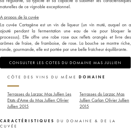
sa régularité, sa typicité et sa capacité à sublimer les caractéristiques
naturelles de ce vignoble exceptionnel.
A propos de la cuvée
La cuvée Cartagène est un vin de liqueur (un vin muté, auquel on a
ajouté pendant la fermentation une eau de vie pour bloquer le
processus). Elle offre une robe rose aux reflets orangés et livre des
arômes de fraise, de framboise, de rose. La bouche se montre riche,
ronde, gourmande, elle est portée par une belle fraîcheur équilibrante.
CONSULTER LES COTES DU DOMAINE MAS JULLIEN
CÔTE DES VINS DU MÊME
DOMAINE
Terrasses du Larzac Mas Jullien Les
Terrasses du Larzac Mas
Etats d'Ame du Mas Jullien Olivier
Jullien Carlan Olivier Jullien
Jullien
2015
2015
CARACTÉRISTIQUES
DU DOMAINE & DE LA
CUVÉE