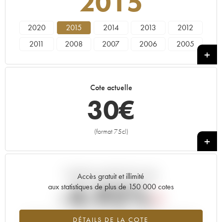
2015
2020
2015
2014
2013
2012
2011
2008
2007
2006
2005
2000
1997
1995
Cote actuelle
30
€
(format 75cl)
+
Tendance actuelle de la cote
Accès gratuit et illimité
-4.92%
aux statistiques de plus de 150 000 cotes
Tendance à la baisse du millésime 2015 en 2026 par rapport à
DÉTAILS DE LA COTE