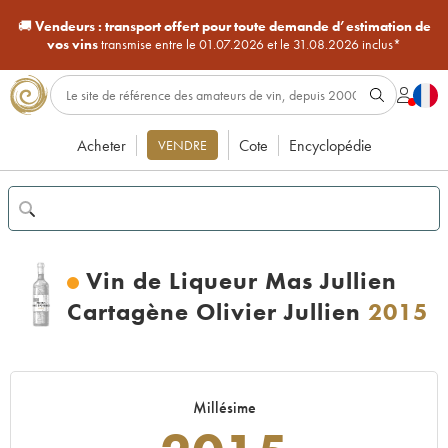
🚚
Vendeurs :
transport offert pour toute demande d’estimation de
vos vins
transmise entre le 01.07.2026 et le 31.08.2026 inclus*
Acheter
Cote
Encyclopédie
VENDRE
Vin de Liqueur Mas Jullien
Cartagène Olivier Jullien
2015
Millésime