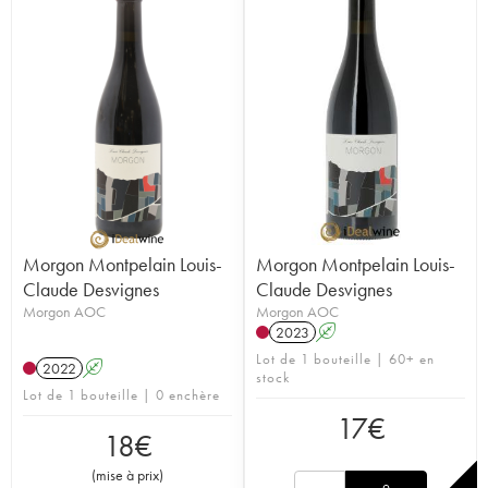
Morgon Montpelain Louis-
Morgon Montpelain Louis-
Claude Desvignes
Claude Desvignes
Morgon AOC
Morgon AOC
2023
A
Lot de 1 bouteille | 60+ en
2022
A
stock
Lot de 1 bouteille | 0 enchère
17
€
18
€
(
mise à prix
)