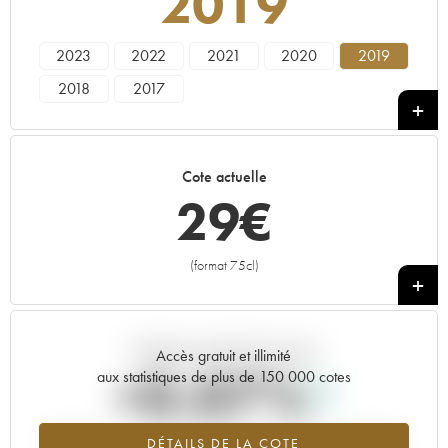
2019
2023
2022
2021
2020
2019
2018
2017
Cote actuelle
29
€
(format 75cl)
+
Tendance actuelle de la cote
Accès gratuit et illimité
+0.07%
aux statistiques de plus de 150 000 cotes
Tendance à la hausse du millésime 2019 en 2026 par rapport à
DÉTAILS DE LA COTE