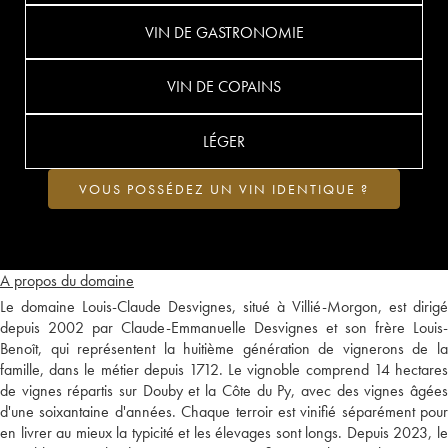
VIN DE GASTRONOMIE
VIN DE COPAINS
LÉGER
VOUS POSSÉDEZ UN VIN IDENTIQUE ?
A propos du domaine
Le domaine Louis-Claude Desvignes, situé à Villié-Morgon, est dirigé
depuis 2002 par Claude-Emmanuelle Desvignes et son frère Louis-
Benoît, qui représentent la huitième génération de vignerons de la
famille, dans le métier depuis 1712. Le vignoble comprend 14 hectares
de vignes répartis sur Douby et la Côte du Py, avec des vignes âgées
d'une soixantaine d'années. Chaque terroir est vinifié séparément pour
en livrer au mieux la typicité et les élevages sont longs. Depuis 2023, le