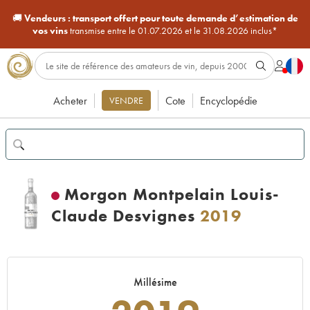
🚚
Vendeurs :
transport offert pour toute demande d’estimation de
vos vins
transmise entre le 01.07.2026 et le 31.08.2026 inclus*
Acheter
Cote
Encyclopédie
VENDRE
Morgon Montpelain Louis-
Claude Desvignes
2019
Millésime