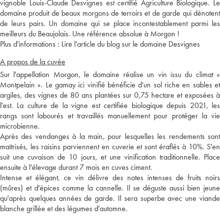
vignoble Louis-Claude Desvignes est certifié Agriculture Biologique. Le
domaine produit de beaux morgons de terroirs et de garde qui dénotent
de leurs pairs. Un domaine qui se place incontestablement parmi les
meilleurs du Beaujolais. Une référence absolue à Morgon !
Plus d'informations :
Lire l'article du blog sur le domaine Desvignes
A propos de la cuvée
Sur l'appellation Morgon, le domaine réalise un vin issu du climat «
Montpelain ». Le gamay ici vinifié bénéficie d'un sol riche en sables et
argiles, des vignes de 80 ans plantées sur 0,75 hectare et exposées à
l'est. La culture de la vigne est certifiée biologique depuis 2021, les
rangs sont labourés et travaillés manuellement pour protéger la vie
microbienne.
Après des vendanges à la main, pour lesquelles les rendements sont
maîtrisés, les raisins parviennent en cuverie et sont éraflés à 10%. S'en
suit une cuvaison de 10 jours, et une vinification traditionnelle. Place
ensuite à l'élevage durant 7 mois en cuves ciment.
Intense et élégant, ce vin délivre des notes intenses de fruits noirs
(mûres) et d'épices comme la cannelle. Il se déguste aussi bien jeune
qu'après quelques années de garde. Il sera superbe avec une viande
blanche grillée et des légumes d'automne.