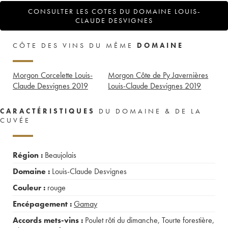
CONSULTER LES COTES DU DOMAINE LOUIS-
CLAUDE DESVIGNES
CÔTE DES VINS DU MÊME
DOMAINE
Morgon Corcelette Louis-
Morgon Côte de Py Javernières
Claude Desvignes
2019
Louis-Claude Desvignes
2019
CARACTÉRISTIQUES
DU DOMAINE & DE LA
CUVÉE
Région :
Beaujolais
Domaine :
Louis-Claude Desvignes
Couleur :
rouge
Encépagement :
Gamay
Accords mets-vins :
Poulet rôti du dimanche
,
Tourte forestière
,