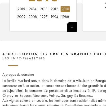
2015
2014
2013
2012
2010
2009
2008
1997
1994
1988
ALOXE-CORTON 1ER CRU LES GRANDES LOLLI
LES INFORMATIONS
A propos du domaine
La famille Maillard œuvre dans le domaine de la viticulture en Bourg
consacrer qu'à ce métier, et concentre ses forces à faire grandir le d
qu'aujourd'hui, le domaine est passé de deux hectares à 19, part
Chorey-les-Beaune, Meursault, Volnay, Savigny-lès-Beaune…
Aux vignes comme en cuverie, les méthodes sont traditionnelles même s
traitements. Toutes les cuvées, classées de l'appellation régionale au g