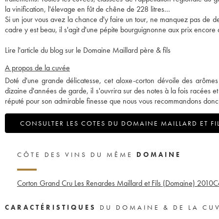
la vinification, l'élevage en fût de chêne de 228 litres…
Si un jour vous avez la chance d'y faire un tour, ne manquez pas de de
cadre y est beau, il s'agit d'une pépite bourguignonne aux prix encore
Lire l'article du blog sur le Domaine Maillard père & fils
A propos de la cuvée
Doté d'une grande délicatesse, cet aloxe-corton dévoile des arôme
dizaine d'années de garde, il s'ouvrira sur des notes à la fois racées e
réputé pour son admirable finesse que nous vous recommandons donc
CONSULTER LES COTES DU DOMAINE MAILLARD ET FI
CÔTE DES VINS DU MÊME
DOMAINE
Corton Grand Cru Les Renardes Maillard et Fils (Domaine)
2010
C
CARACTÉRISTIQUES
DU DOMAINE & DE LA CU