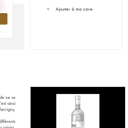
Ajouter à ma cave
010
 de ne se
est ainsi
errigny,
ifférents
 raisins,