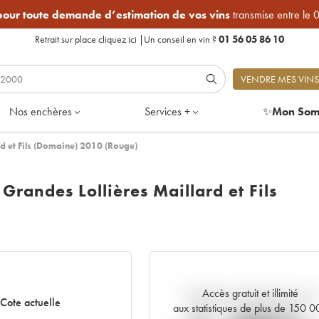
 pour toute demande d’estimation de vos vins
transmise entre le 
Retrait sur place
cliquez ici
|
Un conseil en vin ?
01 56 05 86 10
VENDRE MES VINS
Nos enchères
Services +
✨
Mon Som
rd et Fils (Domaine) 2010 (Rouge)
Grandes Lollières Maillard et Fils
Accès gratuit et illimité
Tendance actuelle de la cote
Cote actuelle
aux statistiques de plus de 150 