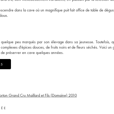
scendre dans la cave où un magnifique puit fait office de table de dégust
 doux.
s quelque peu marqués par son élevage dans sa jeunesse. Toutefois, 
t complexes d'épices douces, de fruits noirs et de fleurs séchés. Voici un 
 de préserver en cave quelques années.
LS
orton Grand Cru Maillard et Fils (Domaine)
2010
VÉE