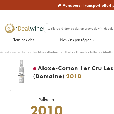
🚚
Vendeurs :
transport offert
Tous nos vins
Nos vins par région
Accueil
/
Recherche de cote
/
Aloxe-Corton 1er Cru Les Grandes Lollières Mailla
Aloxe-Corton 1er Cru Les 
(Domaine)
2010
Millésime
2010