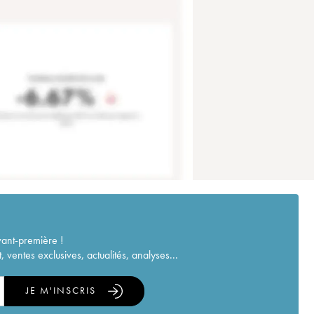
vant-première !
ventes exclusives, actualités, analyses...
JE M'INSCRIS