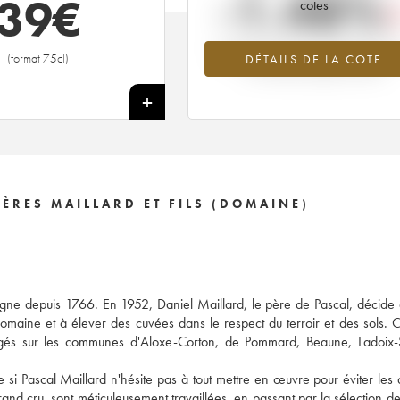
-1.48%
39
€
cotes
Tendance à la baisse du millésime 2
(format 75cl)
DÉTAILS DE LA COTE
en 2026 par rapport à 2025
+
ÈRES MAILLARD ET FILS (DOMAINE)
ogne depuis 1766. En 1952, Daniel Maillard, le père de Pascal, décide
omaine et à élever des cuvées dans le respect du terroir et des sols. C'
agés sur les communes d'Aloxe-Corton, de Pommard, Beaune, Ladoix-S
i Pascal Maillard n'hésite pas à tout mettre en œuvre pour éviter les d
rand cru, sont méticuleusement travaillées, en passant par la sélection des