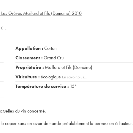
Les Grèves Maillard et Fils (Domaine)
2010
VÉE
Appellation :
Corton
Classement :
Grand Cru
Propriétaire :
Maillard et Fils (Domaine)
Viticulture :
écologique
En savoir plus...
Température de service :
15°
actuelles du vin concerné.
t de le copier sans en avoir demandé préalablement la permission à l'auteur.