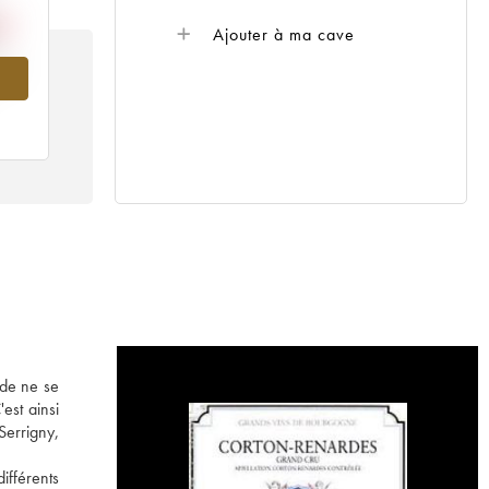
Ajouter à ma cave
010
 de ne se
est ainsi
errigny,
ifférents