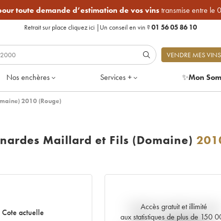
 pour toute demande d’estimation de vos vins
transmise entre le 
Retrait sur place
cliquez ici
|
Un conseil en vin ?
01 56 05 86 10
VENDRE MES VINS
Nos enchères
Services +
✨
Mon Som
Domaine) 2010 (Rouge)
nardes Maillard et Fils (Domaine)
201
Accès gratuit et illimité
Tendance actuelle de la cote
Cote actuelle
aux statistiques de plus de 150 