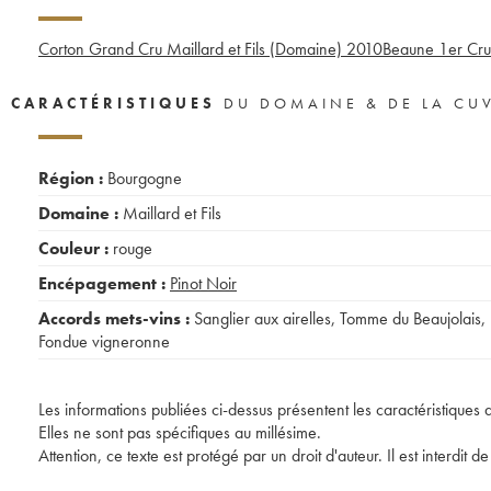
Corton Grand Cru Maillard et Fils (Domaine)
2010
Beaune 1er Cru 
CARACTÉRISTIQUES
DU DOMAINE & DE LA CU
Région :
Bourgogne
Domaine :
Maillard et Fils
Couleur :
rouge
Encépagement :
Pinot Noir
Accords mets-vins :
Sanglier aux airelles
,
Tomme du Beaujolais
,
Fondue vigneronne
Les informations publiées ci-dessus présentent les caractéristiques 
Elles ne sont pas spécifiques au millésime.
Attention, ce texte est protégé par un droit d'auteur. Il est interdi