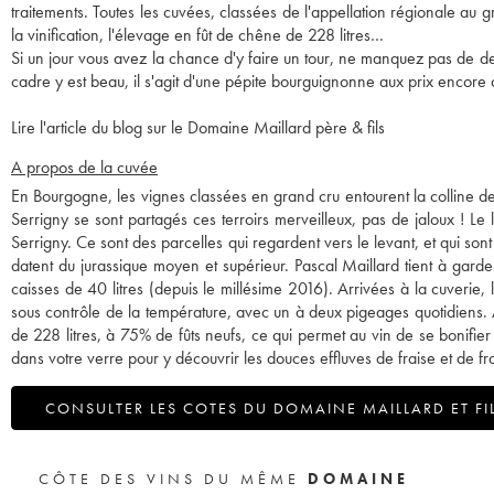
traitements. Toutes les cuvées, classées de l'appellation régionale au g
la vinification, l'élevage en fût de chêne de 228 litres…
Si un jour vous avez la chance d'y faire un tour, ne manquez pas de de
cadre y est beau, il s'agit d'une pépite bourguignonne aux prix encore
Lire l'article du blog sur le Domaine Maillard père & fils
A propos de la cuvée
En Bourgogne, les vignes classées en grand cru entourent la colline de
Serrigny se sont partagés ces terroirs merveilleux, pas de jaloux ! Le 
Serrigny. Ce sont des parcelles qui regardent vers le levant, et qui so
datent du jurassique moyen et supérieur. Pascal Maillard tient à gar
caisses de 40 litres (depuis le millésime 2016). Arrivées à la cuverie,
sous contrôle de la température, avec un à deux pigeages quotidiens.
de 228 litres, à 75% de fûts neufs, ce qui permet au vin de se bonifier
dans votre verre pour y découvrir les douces effluves de fraise et de fr
CONSULTER LES COTES DU DOMAINE MAILLARD ET FI
CÔTE DES VINS DU MÊME
DOMAINE