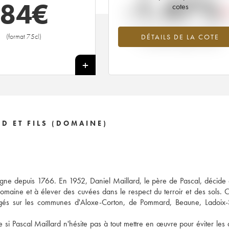
-1.47%
84
€
cotes
Tendance à la baisse du millésime 2
(format 75cl)
DÉTAILS DE LA COTE
en 2026 par rapport à 2025
+
D ET FILS (DOMAINE)
ogne depuis 1766. En 1952, Daniel Maillard, le père de Pascal, décide
omaine et à élever des cuvées dans le respect du terroir et des sols. C'
agés sur les communes d'Aloxe-Corton, de Pommard, Beaune, Ladoix-S
i Pascal Maillard n'hésite pas à tout mettre en œuvre pour éviter les d