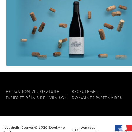
ESTIMATION VIN GRATUITE
RECRUTEMENT
TARIFS ET DÉLAIS DE LIVRAISON
DOMAINES PARTENAIRES
Tous droits réservés © 2026 iDealwine
Données
CGS