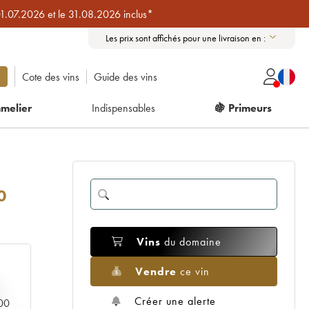
01.07.2026 et le 31.08.2026 inclus*
Les prix sont affichés pour une livraison en :
Cote des vins
Guide des vins
melier
Indispensables
🍇 Primeurs
0
Vins
du domaine
Vendre
ce vin
Créer une alerte
000