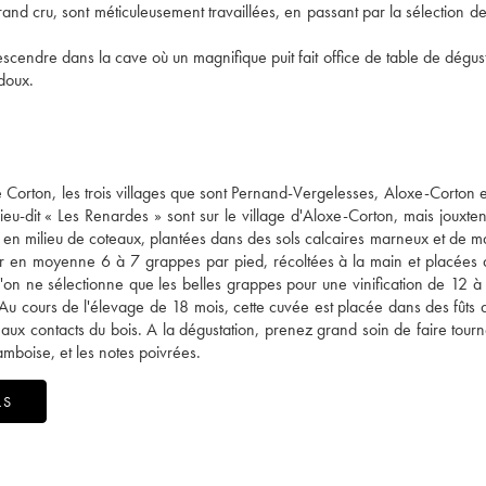
rand cru, sont méticuleusement travaillées, en passant par la sélection des
scendre dans la cave où un magnifique puit fait office de table de dégust
 doux.
 Corton, les trois villages que sont Pernand-Vergelesses, Aloxe-Corton e
lieu-dit « Les Renardes » sont sur le village d'Aloxe-Corton, mais jouxten
nt en milieu de coteaux, plantées dans des sols calcaires marneux et de m
der en moyenne 6 à 7 grappes par pied, récoltées à la main et placées
 l'on ne sélectionne que les belles grappes pour une vinification de 12 à 
 Au cours de l'élevage de 18 mois, cette cuvée est placée dans des fûts
 aux contacts du bois. A la dégustation, prenez grand soin de faire tourn
amboise, et les notes poivrées.
LS