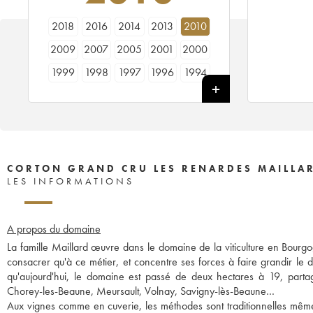
2018
2016
2014
2013
2010
2009
2007
2005
2001
2000
1999
1998
1997
1996
1994
1992
1989
1988
1987
1982
1979
1978
CORTON GRAND CRU LES RENARDES MAILLAR
LES INFORMATIONS
A propos du domaine
La famille Maillard œuvre dans le domaine de la viticulture en Bourg
consacrer qu'à ce métier, et concentre ses forces à faire grandir le d
qu'aujourd'hui, le domaine est passé de deux hectares à 19, part
Chorey-les-Beaune, Meursault, Volnay, Savigny-lès-Beaune…
Aux vignes comme en cuverie, les méthodes sont traditionnelles même s