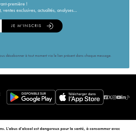
vant-première !
ventes exclusives, actualités, analyses...
JE M'INSCRIS
vous désabonner à tout moment via le lien présent dans chaque message.
E
ans. L'abus d'alcool est dangereux pour la santé, à consommer avec