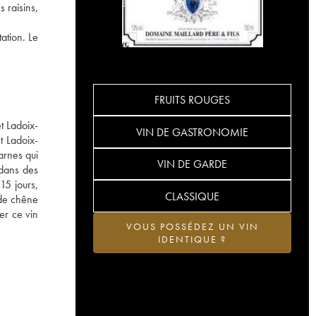
 raisins,
ation. Le
FRUITS ROUGES
t Ladoix-
VIN DE GASTRONOMIE
t Ladoix-
arnes qui
VIN DE GARDE
 dans des
15 jours,
CLASSIQUE
 de chêne
er ce vin
VOUS POSSÉDEZ UN VIN
IDENTIQUE ?