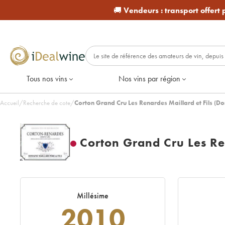
🚚
Vendeurs :
transport offert
Tous nos vins
Nos vins par région
Accueil
/
Recherche de cote
/
Corton Grand Cru Les Renardes Maillard et Fils (
Corton Grand Cru Les Re
Millésime
2010