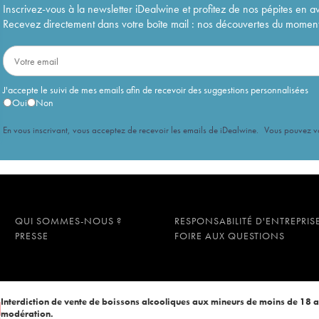
Inscrivez-vous à la newsletter iDealwine et profitez de nos pépites en a
Recevez directement dans votre boîte mail : nos découvertes du moment, 
J'accepte le suivi de mes emails afin de recevoir des suggestions personnalisées
Oui
Non
En vous inscrivant, vous acceptez de recevoir les emails de iDealwine. Vous pouvez 
QUI SOMMES-NOUS ?
RESPONSABILITÉ D'ENTREPRIS
PRESSE
FOIRE AUX QUESTIONS
Interdiction de vente de boissons alcooliques aux mineurs de moins de 18 
modération.