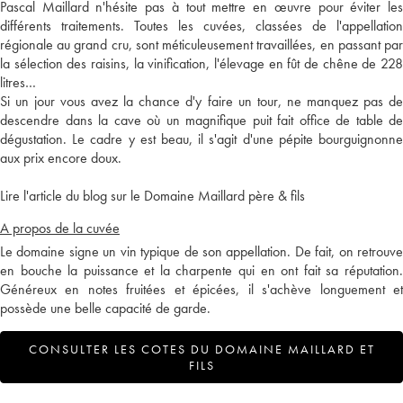
Pascal Maillard n'hésite pas à tout mettre en œuvre pour éviter les
différents traitements. Toutes les cuvées, classées de l'appellation
régionale au grand cru, sont méticuleusement travaillées, en passant par
la sélection des raisins, la vinification, l'élevage en fût de chêne de 228
litres…
Si un jour vous avez la chance d'y faire un tour, ne manquez pas de
descendre dans la cave où un magnifique puit fait office de table de
dégustation. Le cadre y est beau, il s'agit d'une pépite bourguignonne
aux prix encore doux.
Lire l'article du blog sur le Domaine Maillard père & fils
A propos de la cuvée
Le domaine signe un vin typique de son appellation. De fait, on retrouve
en bouche la puissance et la charpente qui en ont fait sa réputation.
Généreux en notes fruitées et épicées, il s'achève longuement et
possède une belle capacité de garde.
CONSULTER LES COTES DU DOMAINE MAILLARD ET
FILS