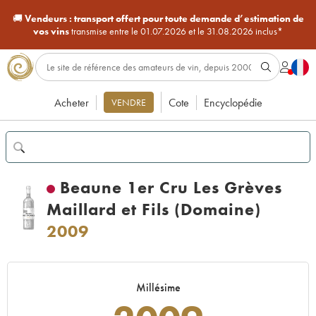
🚚
Vendeurs :
transport offert pour toute demande d’estimation de
vos vins
transmise entre le 01.07.2026 et le 31.08.2026 inclus*
Acheter
Cote
Encyclopédie
VENDRE
Beaune 1er Cru Les Grèves
Maillard et Fils (Domaine)
2009
Millésime