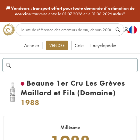
🚚
Vendeurs :
transport offert pour toute demande d’estimation de
vos vins
transmise entre le 01.07.2026 et le 31.08.2026 inclus*
Acheter
Cote
Encyclopédie
VENDRE
Beaune 1er Cru Les Grèves
Maillard et Fils (Domaine)
1988
Millésime