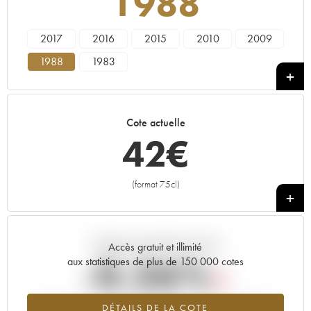
1988
2017
2016
2015
2010
2009
1988
1983
Cote actuelle
42
€
(format 75cl)
+
Tendance actuelle de la cote
Accès gratuit et illimité
-0.26%
aux statistiques de plus de 150 000 cotes
Tendance à la baisse du millésime 1988 en 2026 par rapport à
DÉTAILS DE LA COTE