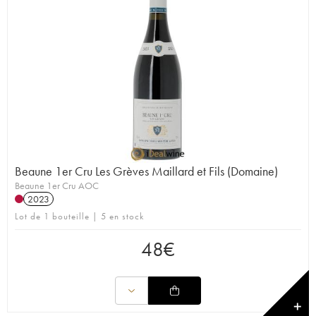
Beaune 1er Cru Les Grèves Maillard et Fils (Domaine)
Beaune 1er Cru AOC
2023
Lot de 1 bouteille | 5 en stock
48
€
✕