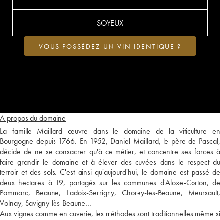
SOYEUX
VOUS POSSÉDEZ UN VIN IDENTIQUE ?
A propos du domaine
La famille Maillard œuvre dans le domaine de la viticulture en
Bourgogne depuis 1766. En 1952, Daniel Maillard, le père de Pascal,
décide de ne se consacrer qu'à ce métier, et concentre ses forces à
faire grandir le domaine et à élever des cuvées dans le respect du
terroir et des sols. C'est ainsi qu'aujourd'hui, le domaine est passé de
deux hectares à 19, partagés sur les communes d'Aloxe-Corton, de
Pommard, Beaune, Ladoix-Serrigny, Chorey-les-Beaune, Meursault,
Volnay, Savigny-lès-Beaune…
Aux vignes comme en cuverie, les méthodes sont traditionnelles même si