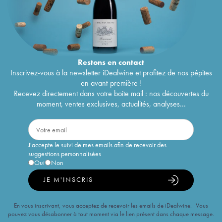
Restons en
contact
Inscrivez-vous à la newsletter iDealwine et profitez de nos pépites
en avant-première !
Recevez directement dans votre boîte mail : nos découvertes du
moment, ventes exclusives, actualités, analyses...
J'accepte le suivi de mes emails afin de recevoir des
suggestions personnalisées
Oui
Non
JE M'INSCRIS
En vous inscrivant, vous acceptez de recevoir les emails de iDealwine. Vous
pouvez vous désabonner à tout moment via le lien présent dans chaque message.