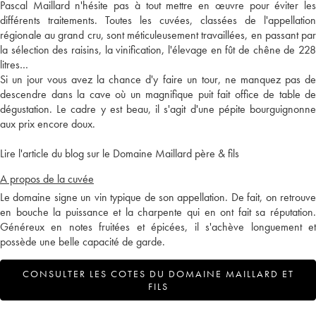
Pascal Maillard n'hésite pas à tout mettre en œuvre pour éviter les
différents traitements. Toutes les cuvées, classées de l'appellation
régionale au grand cru, sont méticuleusement travaillées, en passant par
la sélection des raisins, la vinification, l'élevage en fût de chêne de 228
litres…
Si un jour vous avez la chance d'y faire un tour, ne manquez pas de
descendre dans la cave où un magnifique puit fait office de table de
dégustation. Le cadre y est beau, il s'agit d'une pépite bourguignonne
aux prix encore doux.
Lire l'article du blog sur le Domaine Maillard père & fils
A propos de la cuvée
Le domaine signe un vin typique de son appellation. De fait, on retrouve
en bouche la puissance et la charpente qui en ont fait sa réputation.
Généreux en notes fruitées et épicées, il s'achève longuement et
possède une belle capacité de garde.
CONSULTER LES COTES DU DOMAINE MAILLARD ET
FILS