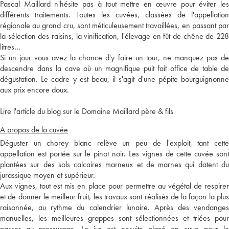
Pascal Maillard n'hésite pas à tout mettre en œuvre pour éviter les
différents traitements. Toutes les cuvées, classées de l'appellation
régionale au grand cru, sont méticuleusement travaillées, en passant par
la sélection des raisins, la vinification, l'élevage en fût de chêne de 228
litres…
Si un jour vous avez la chance d'y faire un tour, ne manquez pas de
descendre dans la cave où un magnifique puit fait office de table de
dégustation. Le cadre y est beau, il s'agit d'une pépite bourguignonne
aux prix encore doux.
Lire l'article du blog sur le Domaine Maillard père & fils
A propos de la cuvée
Déguster un chorey blanc relève un peu de l'exploit, tant cette
appellation est portée sur le pinot noir. Les vignes de cette cuvée sont
plantées sur des sols calcaires marneux et de marnes qui datent du
jurassique moyen et supérieur.
Aux vignes, tout est mis en place pour permettre au végétal de respirer
et de donner le meilleur fruit, les travaux sont réalisés de la façon la plus
raisonnée, au rythme du calendrier lunaire. Après des vendanges
manuelles, les meilleures grappes sont sélectionnées et triées pour
passer au pressurage. Le jus est ensuite placé en cuve pour le