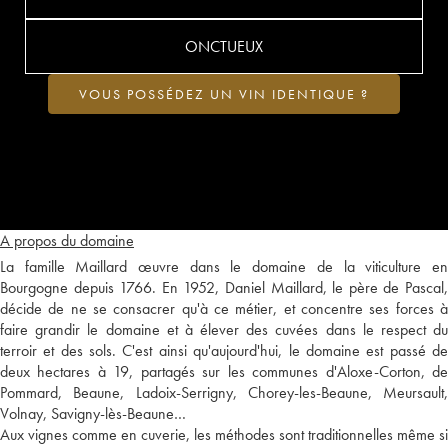
ONCTUEUX
VOUS POSSÉDEZ UN VIN IDENTIQUE ?
A propos du domaine
La famille Maillard œuvre dans le domaine de la viticulture en
Bourgogne depuis 1766. En 1952, Daniel Maillard, le père de Pascal,
décide de ne se consacrer qu'à ce métier, et concentre ses forces à
faire grandir le domaine et à élever des cuvées dans le respect du
terroir et des sols. C'est ainsi qu'aujourd'hui, le domaine est passé de
deux hectares à 19, partagés sur les communes d'Aloxe-Corton, de
Pommard, Beaune, Ladoix-Serrigny, Chorey-les-Beaune, Meursault,
Volnay, Savigny-lès-Beaune…
Aux vignes comme en cuverie, les méthodes sont traditionnelles même si