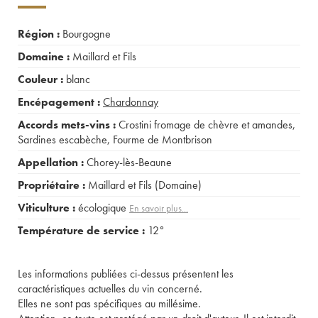
Région :
Bourgogne
Domaine :
Maillard et Fils
Couleur :
blanc
Encépagement :
Chardonnay
Accords mets-vins :
Crostini fromage de chèvre et amandes
,
Sardines escabèche
,
Fourme de Montbrison
Appellation :
Chorey-lès-Beaune
Propriétaire :
Maillard et Fils (Domaine)
Viticulture :
écologique
En savoir plus...
Température de service :
12°
Les informations publiées ci-dessus présentent les
caractéristiques actuelles du vin concerné.
Elles ne sont pas spécifiques au millésime.