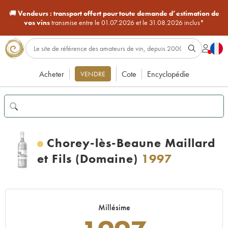
🚚
Vendeurs :
transport offert pour toute demande d’estimation de
vos vins
transmise entre le 01.07.2026 et le 31.08.2026 inclus*
Acheter
Cote
Encyclopédie
VENDRE
Chorey-lès-Beaune Maillard
et Fils (Domaine)
1997
Millésime