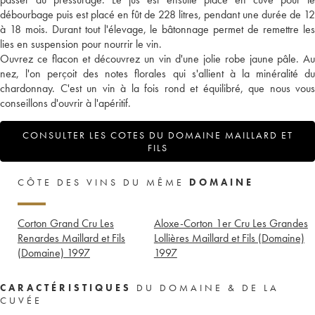
débourbage puis est placé en fût de 228 litres, pendant une durée de 12
à 18 mois. Durant tout l'élevage, le bâtonnage permet de remettre les
lies en suspension pour nourrir le vin.
Ouvrez ce flacon et découvrez un vin d'une jolie robe jaune pâle. Au
nez, l'on perçoit des notes florales qui s'allient à la minéralité du
chardonnay. C'est un vin à la fois rond et équilibré, que nous vous
conseillons d'ouvrir à l'apéritif.
CONSULTER LES COTES DU DOMAINE MAILLARD ET
FILS
CÔTE DES VINS DU MÊME
DOMAINE
Corton Grand Cru Les
Aloxe-Corton 1er Cru Les Grandes
Renardes Maillard et Fils
Lollières Maillard et Fils (Domaine)
(Domaine)
1997
1997
CARACTÉRISTIQUES
DU DOMAINE & DE LA
CUVÉE