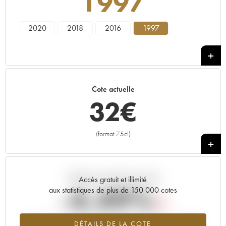
1997
2020
2018
2016
1997
Cote actuelle
32
€
(format 75cl)
+
Tendance actuelle de la cote
Accès gratuit et illimité
-4.49%
aux statistiques de plus de 150 000 cotes
Tendance à la baisse du millésime 1997 en 2026 par rapport à
DÉTAILS DE LA COTE