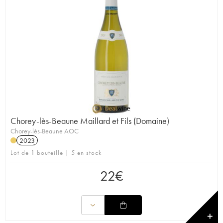
Chorey-lès-Beaune Maillard et Fils (Domaine)
Chorey-lès-Beaune AOC
2023
Lot de 1 bouteille | 5 en stock
22
€
✕