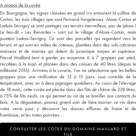
A propos de la cuvée
En Bourgogne, les vignes classées en grand cru entourent la colline de
Corton, les trois villages que sont Pernand-Vergelesses, Aloxe-Corton et
Ladoix-Serrigny se sont partagés ces terroirs merveilleux, pas de jaloux !
Le lieu-dit « Les Renardes » sont sur le village d'Aloxe-Corton, mais
jouxtent Ladoix-Serrigny. Ce sont des parcelles qui regardent vers le
levant, et qui sont en milieu de coteaux, plantées dans des sols calcaires
marneux et de marnes qui datent du jurassique moyen et supérieur.
Pascal Maillard tient à garder en moyenne 6 à 7 grappes par pied,
récoltées à la main et placées dans des caisses de 40 litres (depuis le
millésime 2016). Arrivées à la cuverie, l'on ne sélectionne que les belles
grappes pour une vinification de 12 à 15 jours, sous contrôle de la
température, avec un à deux pigeages quotidiens. Au cours de l'élevage
de 18 mois, cette cuvée est placée dans des fûts de chêne de 228 litres,
à 75% de fûts neufs, ce qui permet au vin de se bonifier aux contacts du
bois. A la dégustation, prenez grand soin de faire tourner ce vin dans
votre verre pour y découvrir les douces effluves de fraise et de
framboise, et les notes poivrées.
CONSULTER LES COTES DU DOMAINE MAILLARD ET
FILS