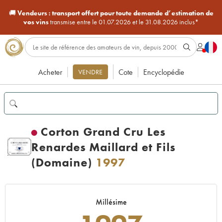
🚚
Vendeurs :
transport offert pour toute demande d’estimation de
vos vins
transmise entre le 01.07.2026 et le 31.08.2026 inclus*
Acheter
Cote
Encyclopédie
VENDRE
Corton Grand Cru Les
Renardes Maillard et Fils
(Domaine)
1997
Millésime