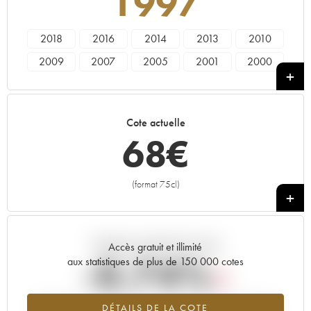
1997
2018
2016
2014
2013
2010
2009
2007
2005
2001
2000
1999
1998
1997
1996
1994
1992
1989
1988
1987
1982
Cote actuelle
1979
1978
68
€
(format 75cl)
+
Tendance actuelle de la cote
Accès gratuit et illimité
-0.74%
aux statistiques de plus de 150 000 cotes
Tendance à la baisse du millésime 1997 en 2026 par rapport à
DÉTAILS DE LA COTE