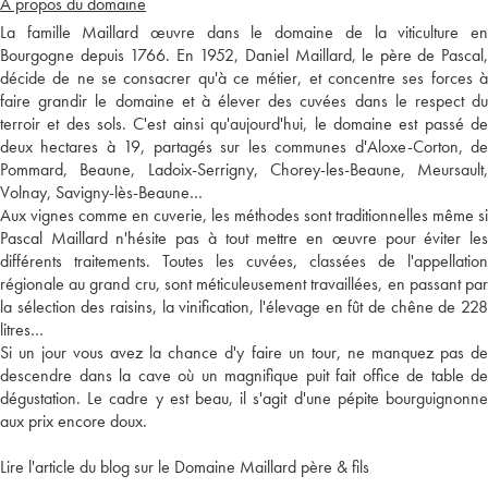
A propos du domaine
La famille Maillard œuvre dans le domaine de la viticulture en
Bourgogne depuis 1766. En 1952, Daniel Maillard, le père de Pascal,
décide de ne se consacrer qu'à ce métier, et concentre ses forces à
faire grandir le domaine et à élever des cuvées dans le respect du
terroir et des sols. C'est ainsi qu'aujourd'hui, le domaine est passé de
deux hectares à 19, partagés sur les communes d'Aloxe-Corton, de
Pommard, Beaune, Ladoix-Serrigny, Chorey-les-Beaune, Meursault,
Volnay, Savigny-lès-Beaune…
Aux vignes comme en cuverie, les méthodes sont traditionnelles même si
Pascal Maillard n'hésite pas à tout mettre en œuvre pour éviter les
différents traitements. Toutes les cuvées, classées de l'appellation
régionale au grand cru, sont méticuleusement travaillées, en passant par
la sélection des raisins, la vinification, l'élevage en fût de chêne de 228
litres…
Si un jour vous avez la chance d'y faire un tour, ne manquez pas de
descendre dans la cave où un magnifique puit fait office de table de
dégustation. Le cadre y est beau, il s'agit d'une pépite bourguignonne
aux prix encore doux.
Lire l'article du blog sur le Domaine Maillard père & fils