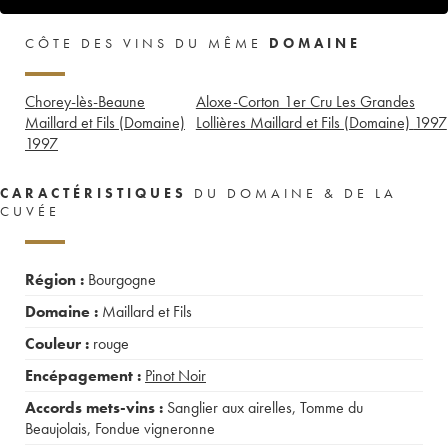
CÔTE DES VINS DU MÊME
DOMAINE
Chorey-lès-Beaune
Aloxe-Corton 1er Cru Les Grandes
Maillard et Fils (Domaine)
Lollières Maillard et Fils (Domaine)
1997
1997
CARACTÉRISTIQUES
DU DOMAINE & DE LA
CUVÉE
Région :
Bourgogne
Domaine :
Maillard et Fils
Couleur :
rouge
Encépagement :
Pinot Noir
Accords mets-vins :
Sanglier aux airelles
,
Tomme du
Beaujolais
,
Fondue vigneronne