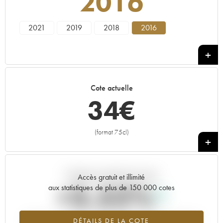
2016
2021
2019
2018
2016
Cote actuelle
34
€
(format 75cl)
+
Tendance actuelle de la cote
Accès gratuit et illimité
+3.52%
aux statistiques de plus de 150 000 cotes
Tendance à la hausse du millésime 2016 en 2026 par rapport à
DÉTAILS DE LA COTE