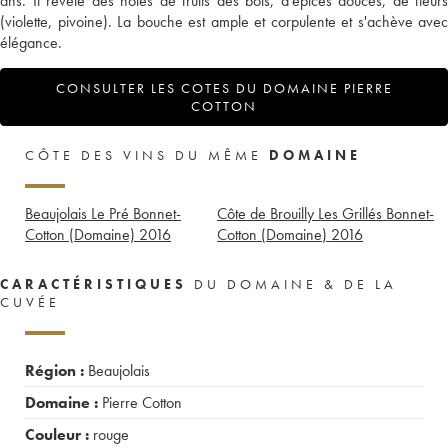
ans. Il révèle des notes de fruits des bois, d'épices douces, de fleurs
(violette, pivoine). La bouche est ample et corpulente et s'achève avec
élégance.
CONSULTER LES COTES DU DOMAINE PIERRE
COTTON
CÔTE DES VINS DU MÊME
DOMAINE
Beaujolais Le Pré Bonnet-
Côte de Brouilly Les Grillés Bonnet-
Cotton (Domaine)
2016
Cotton (Domaine)
2016
CARACTÉRISTIQUES
DU DOMAINE & DE LA
CUVÉE
Région :
Beaujolais
Domaine :
Pierre Cotton
Couleur :
rouge