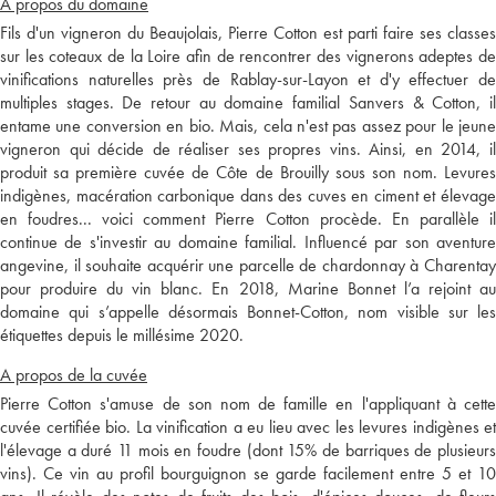
A propos du domaine
Fils d'un vigneron du Beaujolais, Pierre Cotton est parti faire ses classes
sur les coteaux de la Loire afin de rencontrer des vignerons adeptes de
vinifications naturelles près de Rablay-sur-Layon et d'y effectuer de
multiples stages. De retour au domaine familial Sanvers & Cotton, il
entame une conversion en bio. Mais, cela n'est pas assez pour le jeune
vigneron qui décide de réaliser ses propres vins. Ainsi, en 2014, il
produit sa première cuvée de Côte de Brouilly sous son nom. Levures
indigènes, macération carbonique dans des cuves en ciment et élevage
en foudres... voici comment Pierre Cotton procède. En parallèle il
continue de s'investir au domaine familial. Influencé par son aventure
angevine, il souhaite acquérir une parcelle de chardonnay à Charentay
pour produire du vin blanc. En 2018, Marine Bonnet l’a rejoint au
domaine qui s’appelle désormais Bonnet-Cotton, nom visible sur les
étiquettes depuis le millésime 2020.
A propos de la cuvée
Pierre Cotton s'amuse de son nom de famille en l'appliquant à cette
cuvée certifiée bio. La vinification a eu lieu avec les levures indigènes et
l'élevage a duré 11 mois en foudre (dont 15% de barriques de plusieurs
vins). Ce vin au profil bourguignon se garde facilement entre 5 et 10