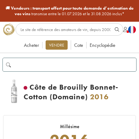
🚚
Vendeurs :
transport offert pour toute demande d’estimation de
vos vins
transmise entre le 01.07.2026 et le 31.08.2026 inclus*
Acheter
Cote
Encyclopédie
VENDRE
Côte de Brouilly Bonnet-
Cotton (Domaine)
2016
Millésime