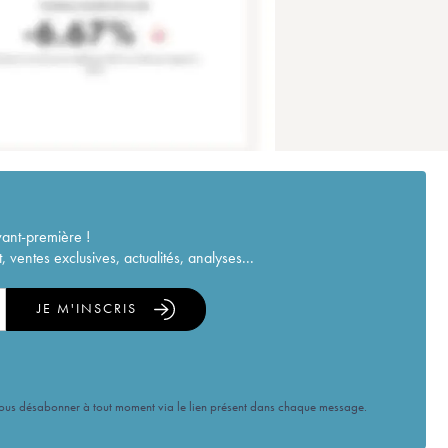
vant-première !
ventes exclusives, actualités, analyses...
JE M'INSCRIS
vous désabonner à tout moment via le lien présent dans chaque message.