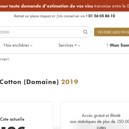
 pour toute demande d’estimation de vos vins
transmise entre le 
Retrait sur place
cliquez ici
|
Un conseil en vin ?
01 56 05 86 10
VENDRE MES VINS
Nos enchères
Services +
✨
Mon Som
ouge)
-Cotton (Domaine)
2019
Accès gratuit et illimité
Cote actuelle
aux statistiques de plus de 150 
Tendance actuelle de la cote
cotes