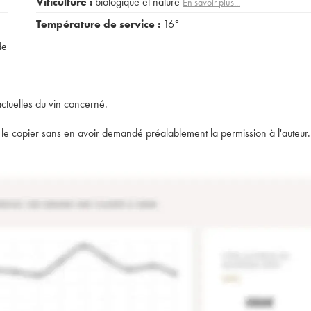
Viticulture :
biologique et nature
En savoir plus...
Température de service :
16°
de
actuelles du vin concerné.
t de le copier sans en avoir demandé préalablement la permission à l'auteur.