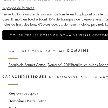
A propos de la cuvée
Pierre Cotton s'amuse de son nom de famille en l'appliquant à cette cuvé
duré 11 mois en foudre (dont 15% de barriques de plusieurs vins). Ce
notes de fruits des bois, d'épices douces, de fleurs (violette, pivoine)
CONSULTER LES COTES DU DOMAINE PIERRE COTTO
CÔTE DES VINS DU MÊME
DOMAINE
Beaujolais Bonnet-Cotton (Domaine)
2019
Brouilly Les Mines Bonn
CARACTÉRISTIQUES
DU DOMAINE & DE LA CU
Région :
Beaujolais
Domaine :
Pierre Cotton