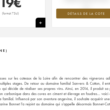
19
€
(format 75cl)
DÉTAILS DE LA COTE
+
NE)
classes sur les coteaux de la Loire afin de rencontrer des vignerons a
 multiples stages. De retour au domaine familial Sanvers & Cotton, il e
 qui décide de réaliser ses propres vins. Ainsi, en 2014, il produit sa
on carbonique dans des cuves en ciment et élevage en foudres... voic
e familial. Influencé par son aventure angevine, il souhaite acquérir une
ine Bonnet l’a rejoint au domaine qui s’appelle désormais Bonnet-Co