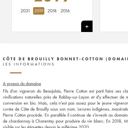
2021
2019
2018
2016
CÔTE DE BROUILLY BONNET-COTTON (DOMAI
LES INFORMATIONS
A propos du domaine
Fils d'un vigneron du Beaujolais, Pierre Cotton est parti faire ses 
vinifications naturelles près de Rablay-sur-Layon et d'y effectuer de
conversion en bio. Mais, cela n'est pas assez pour le jeune vigneron
cuvée de Côte de Brouilly sous son nom. Levures indigènes, macérati
Pierre Cotton procède. En parallèle il continue de s'investir au domain
de chardonnay à Charentay pour produire du vin blanc. En 2018, Mar
visible sur les étiquettes depuis le millésime 2020.