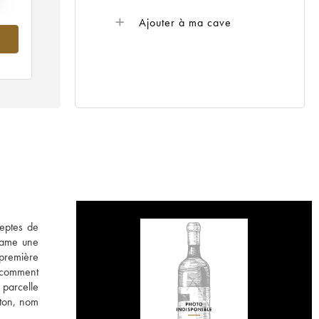
Ajouter à ma cave
deptes de
ntame une
 première
i comment
 parcelle
tton, nom