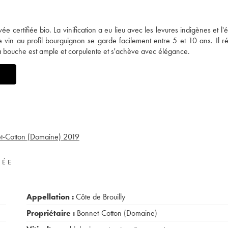
e certifiée bio. La vinification a eu lieu avec les levures indigènes et l'
 vin au profil bourguignon se garde facilement entre 5 et 10 ans. Il r
. La bouche est ample et corpulente et s'achève avec élégance.
N
et-Cotton (Domaine)
2019
VÉE
Appellation :
Côte de Brouilly
Propriétaire :
Bonnet-Cotton (Domaine)