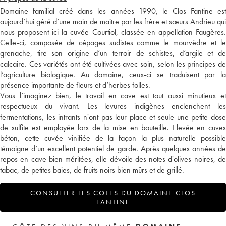
Domaine familial créé dans les années 1990, le Clos Fantine est
aujourd’hui géré d’une main de maître par les frère et sœurs Andrieu qui
nous proposent ici la cuvée Courtiol, classée en appellation Faugères.
Celle-ci, composée de cépages sudistes comme le mourvèdre et le
grenache, tire son origine d’un terroir de schistes, d’argile et de
calcaire. Ces variétés ont été cultivées avec soin, selon les principes de
l’agriculture biologique. Au domaine, ceux-ci se traduisent par la
présence importante de fleurs et d’herbes folles.
Vous l’imaginez bien, le travail en cave est tout aussi minutieux et
respectueux du vivant. Les levures indigènes enclenchent les
fermentations, les intrants n'ont pas leur place et seule une petite dose
de sulfite est employée lors de la mise en bouteille. Elevée en cuves
béton, cette cuvée vinifiée de la façon la plus naturelle possible
témoigne d’un excellent potentiel de garde. Après quelques années de
repos en cave bien méritées, elle dévoile des notes d'olives noires, de
tabac, de petites baies, de fruits noirs bien mûrs et de grillé.
CONSULTER LES COTES DU DOMAINE CLOS
FANTINE