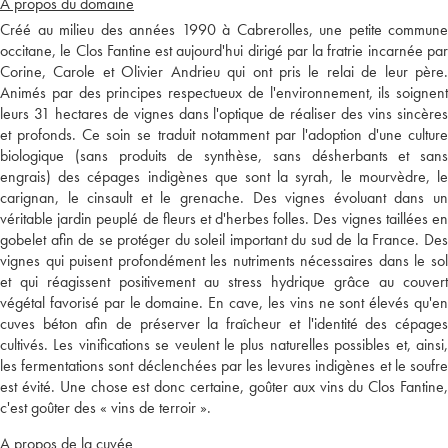
A propos du domaine
Créé au milieu des années 1990 à Cabrerolles, une petite commune
occitane, le Clos Fantine est aujourd'hui dirigé par la fratrie incarnée par
Corine, Carole et Olivier Andrieu qui ont pris le relai de leur père.
Animés par des principes respectueux de l'environnement, ils soignent
leurs 31 hectares de vignes dans l'optique de réaliser des vins sincères
et profonds. Ce soin se traduit notamment par l'adoption d'une culture
biologique (sans produits de synthèse, sans désherbants et sans
engrais) des cépages indigènes que sont la syrah, le mourvèdre, le
carignan, le cinsault et le grenache. Des vignes évoluant dans un
véritable jardin peuplé de fleurs et d'herbes folles. Des vignes taillées en
gobelet afin de se protéger du soleil important du sud de la France. Des
vignes qui puisent profondément les nutriments nécessaires dans le sol
et qui réagissent positivement au stress hydrique grâce au couvert
végétal favorisé par le domaine. En cave, les vins ne sont élevés qu'en
cuves béton afin de préserver la fraîcheur et l'identité des cépages
cultivés. Les vinifications se veulent le plus naturelles possibles et, ainsi,
les fermentations sont déclenchées par les levures indigènes et le soufre
est évité. Une chose est donc certaine, goûter aux vins du Clos Fantine,
c'est goûter des « vins de terroir ».
A propos de la cuvée