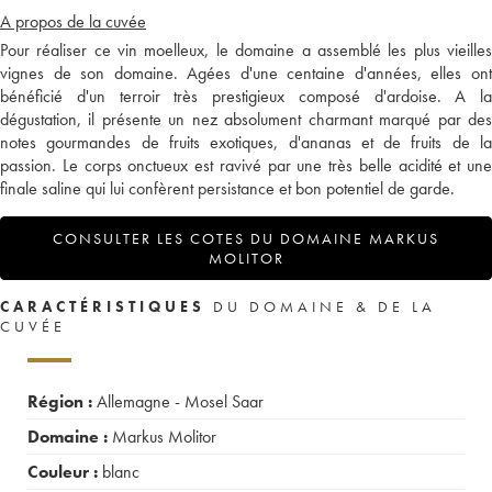
A propos de la cuvée
Pour réaliser ce vin moelleux, le domaine a assemblé les plus vieilles
vignes de son domaine. Agées d'une centaine d'années, elles ont
bénéficié d'un terroir très prestigieux composé d'ardoise. A la
dégustation, il présente un nez absolument charmant marqué par des
notes gourmandes de fruits exotiques, d'ananas et de fruits de la
passion. Le corps onctueux est ravivé par une très belle acidité et une
finale saline qui lui confèrent persistance et bon potentiel de garde.
CONSULTER LES COTES DU DOMAINE MARKUS
MOLITOR
CARACTÉRISTIQUES
DU DOMAINE & DE LA
CUVÉE
Région :
Allemagne - Mosel Saar
Domaine :
Markus Molitor
Couleur :
blanc