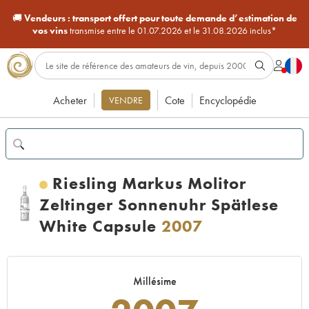
🚚
Vendeurs :
transport offert pour toute demande d’estimation de
vos vins
transmise entre le 01.07.2026 et le 31.08.2026 inclus*
Acheter
Cote
Encyclopédie
VENDRE
Riesling Markus Molitor
Zeltinger Sonnenuhr Spätlese
White Capsule
2007
Millésime