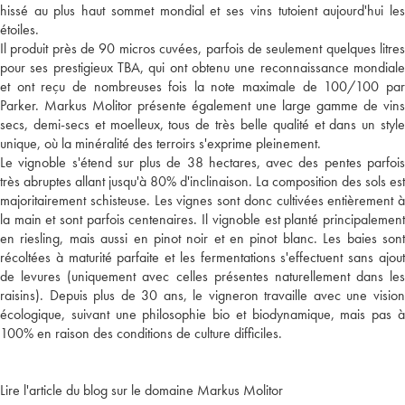
hissé au plus haut sommet mondial et ses vins tutoient aujourd'hui les
étoiles.
Il produit près de 90 micros cuvées, parfois de seulement quelques litres
pour ses prestigieux TBA, qui ont obtenu une reconnaissance mondiale
et ont reçu de nombreuses fois la note maximale de 100/100 par
Parker. Markus Molitor présente également une large gamme de vins
secs, demi-secs et moelleux, tous de très belle qualité et dans un style
unique, où la minéralité des terroirs s'exprime pleinement.
Le vignoble s'étend sur plus de 38 hectares, avec des pentes parfois
très abruptes allant jusqu'à 80% d'inclinaison. La composition des sols est
majoritairement schisteuse. Les vignes sont donc cultivées entièrement à
la main et sont parfois centenaires. Il vignoble est planté principalement
en riesling, mais aussi en pinot noir et en pinot blanc. Les baies sont
récoltées à maturité parfaite et les fermentations s'effectuent sans ajout
de levures (uniquement avec celles présentes naturellement dans les
raisins). Depuis plus de 30 ans, le vigneron travaille avec une vision
écologique, suivant une philosophie bio et biodynamique, mais pas à
100% en raison des conditions de culture difficiles.
Lire l'article du blog sur le domaine Markus Molitor