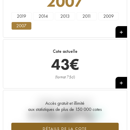
2007
2019
2014
2013
2011
2009
2007
Cote actuelle
43
€
(format 75cl)
+
Tendance actuelle de la cote
Accès gratuit et illimité
+10.67%
aux statistiques de plus de 150 000 cotes
Tendance à la hausse du millésime 2007 en 2026 par rapport à
DÉTAILS DE LA COTE