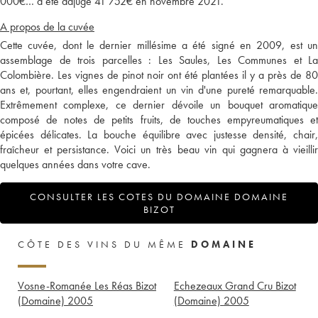
000€… a été adjugé 41 752€ en novembre 2021.
A propos de la cuvée
Cette cuvée, dont le dernier millésime a été signé en 2009, est un
assemblage de trois parcelles : Les Saules, Les Communes et La
Colombière. Les vignes de pinot noir ont été plantées il y a près de 80
ans et, pourtant, elles engendraient un vin d'une pureté remarquable.
Extrêmement complexe, ce dernier dévoile un bouquet aromatique
composé de notes de petits fruits, de touches empyreumatiques et
épicées délicates. La bouche équilibre avec justesse densité, chair,
fraîcheur et persistance. Voici un très beau vin qui gagnera à vieillir
quelques années dans votre cave.
CONSULTER LES COTES DU DOMAINE DOMAINE
BIZOT
CÔTE DES VINS DU MÊME
DOMAINE
Vosne-Romanée Les Réas Bizot
Echezeaux Grand Cru Bizot
(Domaine)
2005
(Domaine)
2005