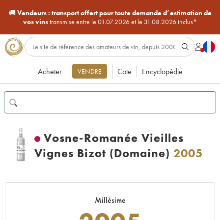
🚚
Vendeurs :
transport offert pour toute demande d’estimation de
vos vins
transmise entre le 01.07.2026 et le 31.08.2026 inclus*
Acheter
Cote
Encyclopédie
VENDRE
Vosne-Romanée Vieilles
Vignes Bizot (Domaine)
2005
Millésime