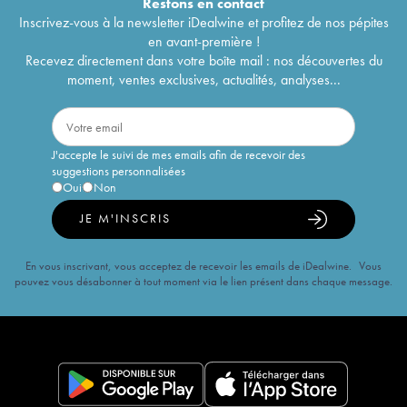
Restons en
contact
Inscrivez-vous à la newsletter iDealwine et profitez de nos pépites
en avant-première !
Recevez directement dans votre boîte mail : nos découvertes du
moment, ventes exclusives, actualités, analyses...
J'accepte le suivi de mes emails afin de recevoir des
suggestions personnalisées
Oui
Non
JE M'INSCRIS
En vous inscrivant, vous acceptez de recevoir les emails de iDealwine. Vous
pouvez vous désabonner à tout moment via le lien présent dans chaque message.