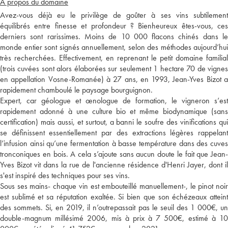
A propos du domaine
Avez-vous déjà eu le privilège de goûter à ses vins subtilement
équilibrés entre finesse et profondeur ? Bienheureux êtes-vous, ces
derniers sont rarissimes. Moins de 10 000 flacons chinés dans le
monde entier sont signés annuellement, selon des méthodes aujourd’hui
très recherchées. Effectivement, en reprenant le petit domaine familial
(trois cuvées sont alors élaborées sur seulement 1 hectare 70 de vignes
en appellation Vosne-Romanée) à 27 ans, en 1993, Jean-Yves Bizot a
rapidement chamboulé le paysage bourguignon.
Expert, car géologue et œnologue de formation, le vigneron s’est
rapidement adonné à une culture bio et même biodynamique (sans
certification) mais aussi, et surtout, a banni le soufre des vinifications qui
se définissent essentiellement par des extractions légères rappelant
l’infusion ainsi qu’une fermentation à basse température dans des cuves
tronconiques en bois. A cela s’ajoute sans aucun doute le fait que Jean-
Yves Bizot vit dans la rue de l'ancienne résidence d'Henri Jayer, dont il
s'est inspiré des techniques pour ses vins.
Sous ses mains- chaque vin est embouteillé manuellement-, le pinot noir
est sublimé et sa réputation exaltée. Si bien que son échézeaux atteint
des sommets. Si, en 2019, il n’outrepassait pas le seuil des 1 000€, un
double-magnum millésimé 2006, mis à prix à 7 500€, estimé à 10