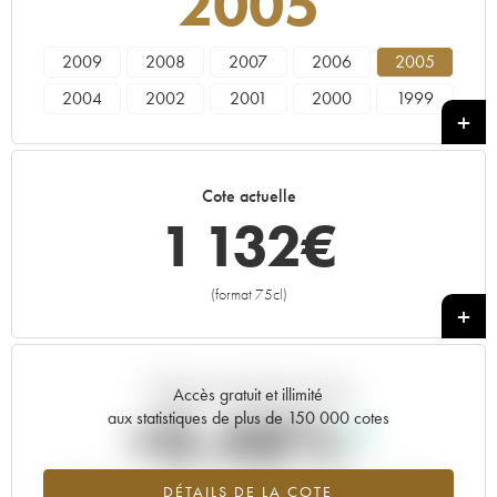
2005
2009
2008
2007
2006
2005
2004
2002
2001
2000
1999
1997
1996
Cote actuelle
1 132
€
(format 75cl)
+
Tendance actuelle de la cote
Accès gratuit et illimité
+0.48%
aux statistiques de plus de 150 000 cotes
Tendance à la hausse du millésime 2005 en 2026 par rapport à
DÉTAILS DE LA COTE