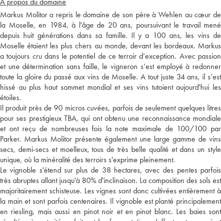
A propos du domaine
Markus Molitor a repris le domaine de son père à Wehlen au cœur de
la Moselle, en 1984, à l'âge de 20 ans, poursuivant le travail mené
depuis huit générations dans sa famille. Il y a 100 ans, les vins de
Moselle étaient les plus chers au monde, devant les bordeaux. Markus
a toujours cru dans le potentiel de ce terroir d’exception. Avec passion
et une détermination sans faille, le vigneron s’est employé à redonner
toute la gloire du passé aux vins de Moselle. A tout juste 34 ans, il s’est
hissé au plus haut sommet mondial et ses vins tutoient aujourd'hui les
étoiles.
Il produit près de 90 micros cuvées, parfois de seulement quelques litres
pour ses prestigieux TBA, qui ont obtenu une reconnaissance mondiale
et ont reçu de nombreuses fois la note maximale de 100/100 par
Parker. Markus Molitor présente également une large gamme de vins
secs, demi-secs et moelleux, tous de très belle qualité et dans un style
unique, où la minéralité des terroirs s'exprime pleinement.
Le vignoble s'étend sur plus de 38 hectares, avec des pentes parfois
très abruptes allant jusqu'à 80% d'inclinaison. La composition des sols est
majoritairement schisteuse. Les vignes sont donc cultivées entièrement à
la main et sont parfois centenaires. Il vignoble est planté principalement
en riesling, mais aussi en pinot noir et en pinot blanc. Les baies sont