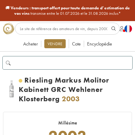
🚚
Vendeurs :
transport offert pour toute demande d’estimation de
vos vins
transmise entre le 01.07.2026 et le 31.08.2026 inclus*
Acheter
Cote
Encyclopédie
VENDRE
Riesling Markus Molitor
Kabinett GRC Wehlener
Klosterberg
2003
Millésime