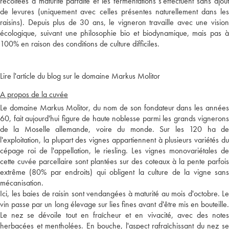
récoltées à maturité parfaite et les fermentations s'effectuent sans ajout
de levures (uniquement avec celles présentes naturellement dans les
raisins). Depuis plus de 30 ans, le vigneron travaille avec une vision
écologique, suivant une philosophie bio et biodynamique, mais pas à
100% en raison des conditions de culture difficiles.
Lire l'article du blog sur le domaine Markus Molitor
A propos de la cuvée
Le domaine Markus Molitor, du nom de son fondateur dans les années
60, fait aujourd'hui figure de haute noblesse parmi les grands vignerons
de la Moselle allemande, voire du monde. Sur les 120 ha de
l'exploitation, la plupart des vignes appartiennent à plusieurs variétés du
cépage roi de l'appellation, le riesling. Les vignes monovariétales de
cette cuvée parcellaire sont plantées sur des coteaux à la pente parfois
extrême (80% par endroits) qui obligent la culture de la vigne sans
mécanisation.
Ici, les baies de raisin sont vendangées à maturité au mois d'octobre. Le
vin passe par un long élevage sur lies fines avant d'être mis en bouteille.
Le nez se dévoile tout en fraîcheur et en vivacité, avec des notes
herbacées et mentholées. En bouche, l'aspect rafraîchissant du nez se