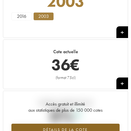
2003
2016
2003
Cote actuelle
36
€
(format 75cl)
+
Tendance actuelle de la cote
Accès gratuit et illimité
0%
aux statistiques de plus de 150 000 cotes
Tendance à la hausse du millésime 2003 en 2026 par rapport à
DÉTAILS DE LA COTE