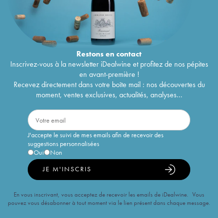
Restons en
contact
Inscrivez-vous à la newsletter iDealwine et profitez de nos pépites
en avant-première !
Recevez directement dans votre boîte mail : nos découvertes du
moment, ventes exclusives, actualités, analyses...
J'accepte le suivi de mes emails afin de recevoir des
suggestions personnalisées
Oui
Non
JE M'INSCRIS
En vous inscrivant, vous acceptez de recevoir les emails de iDealwine. Vous
pouvez vous désabonner à tout moment via le lien présent dans chaque message.