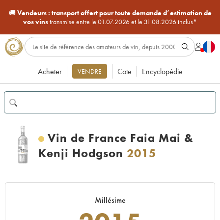
🚚
Vendeurs :
transport offert pour toute demande d’estimation de
vos vins
transmise entre le 01.07.2026 et le 31.08.2026 inclus*
Acheter
Cote
Encyclopédie
VENDRE
Vin de France Faia Mai &
Kenji Hodgson
2015
Millésime