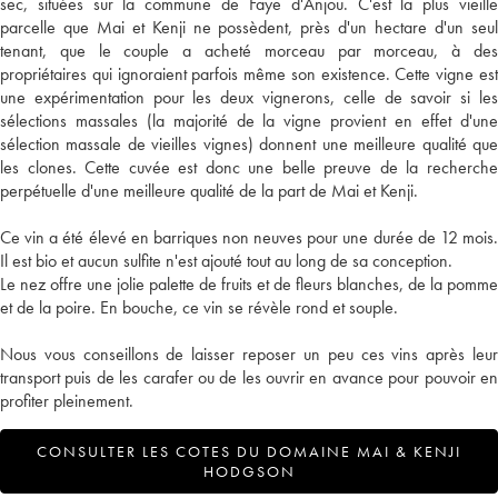
sec, situées sur la commune de Faye d'Anjou. C'est la plus vieille
parcelle que Mai et Kenji ne possèdent, près d'un hectare d'un seul
tenant, que le couple a acheté morceau par morceau, à des
propriétaires qui ignoraient parfois même son existence. Cette vigne est
une expérimentation pour les deux vignerons, celle de savoir si les
sélections massales (la majorité de la vigne provient en effet d'une
sélection massale de vieilles vignes) donnent une meilleure qualité que
les clones. Cette cuvée est donc une belle preuve de la recherche
perpétuelle d'une meilleure qualité de la part de Mai et Kenji.
Ce vin a été élevé en barriques non neuves pour une durée de 12 mois.
Il est bio et aucun sulfite n'est ajouté tout au long de sa conception.
Le nez offre une jolie palette de fruits et de fleurs blanches, de la pomme
et de la poire. En bouche, ce vin se révèle rond et souple.
Nous vous conseillons de laisser reposer un peu ces vins après leur
transport puis de les carafer ou de les ouvrir en avance pour pouvoir en
profiter pleinement.
CONSULTER LES COTES DU DOMAINE MAI & KENJI
HODGSON