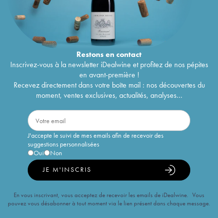
Restons en
contact
Inscrivez-vous à la newsletter iDealwine et profitez de nos pépites
en avant-première !
Recevez directement dans votre boîte mail : nos découvertes du
moment, ventes exclusives, actualités, analyses...
J'accepte le suivi de mes emails afin de recevoir des
suggestions personnalisées
Oui
Non
JE M'INSCRIS
En vous inscrivant, vous acceptez de recevoir les emails de iDealwine. Vous
pouvez vous désabonner à tout moment via le lien présent dans chaque message.