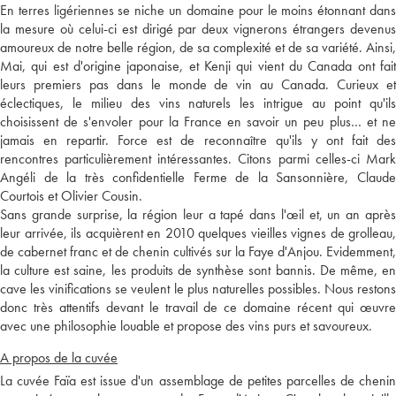
En terres ligériennes se niche un domaine pour le moins étonnant dans
la mesure où celui-ci est dirigé par deux vignerons étrangers devenus
amoureux de notre belle région, de sa complexité et de sa variété. Ainsi,
Mai, qui est d'origine japonaise, et Kenji qui vient du Canada ont fait
leurs premiers pas dans le monde de vin au Canada. Curieux et
éclectiques, le milieu des vins naturels les intrigue au point qu'ils
choisissent de s'envoler pour la France en savoir un peu plus… et ne
jamais en repartir. Force est de reconnaître qu'ils y ont fait des
rencontres particulièrement intéressantes. Citons parmi celles-ci Mark
Angéli de la très confidentielle Ferme de la Sansonnière, Claude
Courtois et Olivier Cousin.
Sans grande surprise, la région leur a tapé dans l'œil et, un an après
leur arrivée, ils acquièrent en 2010 quelques vieilles vignes de grolleau,
de cabernet franc et de chenin cultivés sur la Faye d'Anjou. Evidemment,
la culture est saine, les produits de synthèse sont bannis. De même, en
cave les vinifications se veulent le plus naturelles possibles. Nous restons
donc très attentifs devant le travail de ce domaine récent qui œuvre
avec une philosophie louable et propose des vins purs et savoureux.
A propos de la cuvée
La cuvée Faïa est issue d'un assemblage de petites parcelles de chenin