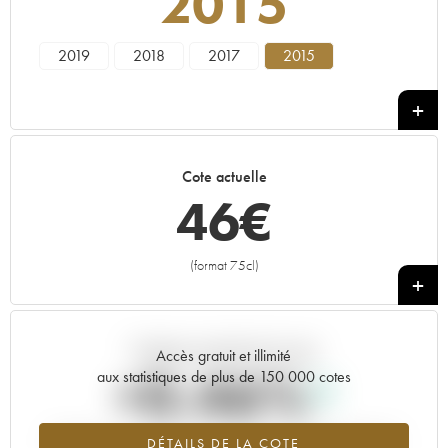
2015
2019
2018
2017
2015
Cote actuelle
46
€
(format 75cl)
+
Tendance actuelle de la cote
Accès gratuit et illimité
+0.46%
aux statistiques de plus de 150 000 cotes
Tendance à la hausse du millésime 2015 en 2026 par rapport à
DÉTAILS DE LA COTE