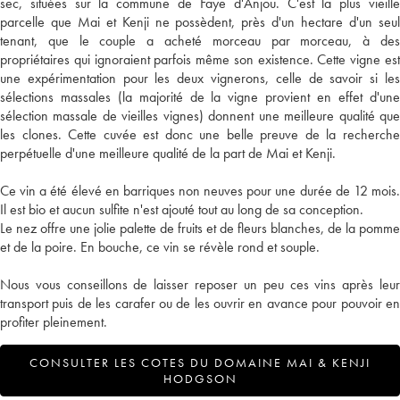
sec, situées sur la commune de Faye d'Anjou. C'est la plus vieille
parcelle que Mai et Kenji ne possèdent, près d'un hectare d'un seul
tenant, que le couple a acheté morceau par morceau, à des
propriétaires qui ignoraient parfois même son existence. Cette vigne est
une expérimentation pour les deux vignerons, celle de savoir si les
sélections massales (la majorité de la vigne provient en effet d'une
sélection massale de vieilles vignes) donnent une meilleure qualité que
les clones. Cette cuvée est donc une belle preuve de la recherche
perpétuelle d'une meilleure qualité de la part de Mai et Kenji.
Ce vin a été élevé en barriques non neuves pour une durée de 12 mois.
Il est bio et aucun sulfite n'est ajouté tout au long de sa conception.
Le nez offre une jolie palette de fruits et de fleurs blanches, de la pomme
et de la poire. En bouche, ce vin se révèle rond et souple.
Nous vous conseillons de laisser reposer un peu ces vins après leur
transport puis de les carafer ou de les ouvrir en avance pour pouvoir en
profiter pleinement.
CONSULTER LES COTES DU DOMAINE MAI & KENJI
HODGSON