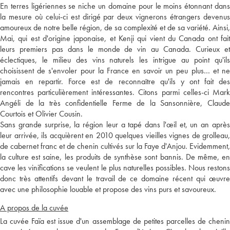
En terres ligériennes se niche un domaine pour le moins étonnant dans
la mesure où celui-ci est dirigé par deux vignerons étrangers devenus
amoureux de notre belle région, de sa complexité et de sa variété. Ainsi,
Mai, qui est d'origine japonaise, et Kenji qui vient du Canada ont fait
leurs premiers pas dans le monde de vin au Canada. Curieux et
éclectiques, le milieu des vins naturels les intrigue au point qu'ils
choisissent de s'envoler pour la France en savoir un peu plus… et ne
jamais en repartir. Force est de reconnaître qu'ils y ont fait des
rencontres particulièrement intéressantes. Citons parmi celles-ci Mark
Angéli de la très confidentielle Ferme de la Sansonnière, Claude
Courtois et Olivier Cousin.
Sans grande surprise, la région leur a tapé dans l'œil et, un an après
leur arrivée, ils acquièrent en 2010 quelques vieilles vignes de grolleau,
de cabernet franc et de chenin cultivés sur la Faye d'Anjou. Evidemment,
la culture est saine, les produits de synthèse sont bannis. De même, en
cave les vinifications se veulent le plus naturelles possibles. Nous restons
donc très attentifs devant le travail de ce domaine récent qui œuvre
avec une philosophie louable et propose des vins purs et savoureux.
A propos de la cuvée
La cuvée Faïa est issue d'un assemblage de petites parcelles de chenin