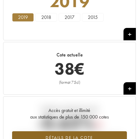
2019
2019
2018
2017
2015
Cote actuelle
38
€
(format 75cl)
+
Tendance actuelle de la cote
Accès gratuit et illimité
-0.63%
aux statistiques de plus de 150 000 cotes
Tendance à la baisse du millésime 2019 en 2026 par rapport à
DÉTAILS DE LA COTE