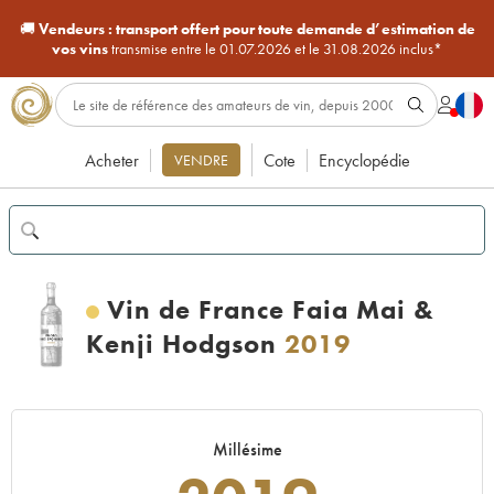
🚚
Vendeurs :
transport offert pour toute demande d’estimation de
vos vins
transmise entre le 01.07.2026 et le 31.08.2026 inclus*
Acheter
Cote
Encyclopédie
VENDRE
Vin de France Faia Mai &
Kenji Hodgson
2019
Millésime