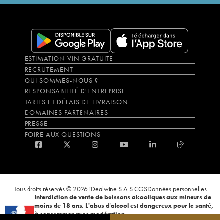
ESTIMATION VIN GRATUITE
RECRUTEMENT
QUI SOMMES-NOUS ?
RESPONSABILITÉ D'ENTREPRISE
TARIFS ET DÉLAIS DE LIVRAISON
DOMAINES PARTENAIRES
PRESSE
FOIRE AUX QUESTIONS
Tous droits réservés © 2026 iDealwine S.A.S.
CGS
Données personnelles
Interdiction de vente de boissons alcooliques aux mineurs de
moins de 18 ans. L'abus d'alcool est dangereux pour la santé,
à consommer avec modération.