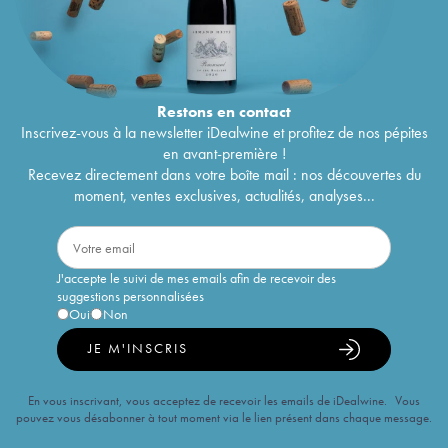
Restons en
contact
Inscrivez-vous à la newsletter iDealwine et profitez de nos pépites
en avant-première !
Recevez directement dans votre boîte mail : nos découvertes du
moment, ventes exclusives, actualités, analyses...
J'accepte le suivi de mes emails afin de recevoir des
suggestions personnalisées
Oui
Non
JE M'INSCRIS
En vous inscrivant, vous acceptez de recevoir les emails de iDealwine. Vous
pouvez vous désabonner à tout moment via le lien présent dans chaque message.