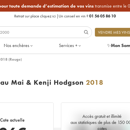
 pour toute demande d’estimation de vos vins
transmise entre le 
Retrait sur place
cliquez ici
|
Un conseil en vin ?
01 56 05 86 10
VENDRE MES VINS
Nos enchères
Services +
✨
Mon Som
2018 (Rouge)
eau Mai & Kenji Hodgson
2018
Accès gratuit et illimité
Tendance actuelle de la cote
Cote actuelle
aux statistiques de plus de 150 
cotes