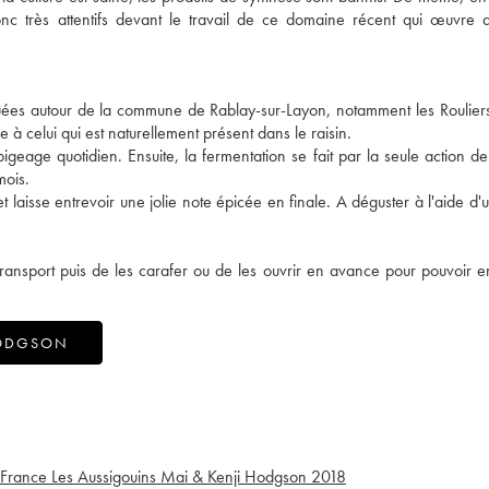
 donc très attentifs devant le travail de ce domaine récent qui œuvre
ées autour de la commune de Rablay-sur-Layon, notamment les Rouliers. 
à celui qui est naturellement présent dans le raisin.
geage quotidien. Ensuite, la fermentation se fait par la seule action de
mois.
t laisse entrevoir une jolie note épicée en finale. A déguster à l'aide d'
ransport puis de les carafer ou de les ouvrir en avance pour pouvoir en
HODGSON
 France Les Aussigouins Mai & Kenji Hodgson
2018