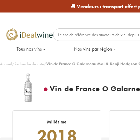
🚚
Vendeurs :
transport offert
Tous nos vins
Nos vins par région
Accueil
/
Recherche de cote
/
Vin de France O Galarneau Mai & Kenji Hodgson 
Vin de France O Galarn
Millésime
2018