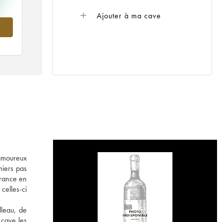
Ajouter à ma cave
018
 amoureux
miers pas
France en
 celles-ci
lleau, de
 cave les