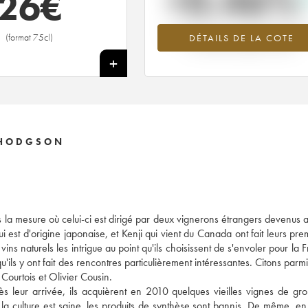
+0.46%
26
€
Tendance à la hausse du millésime 2
(format 75cl)
DÉTAILS DE LA COTE
en 2026 par rapport à 2025
+
 HODGSON
s la mesure où celui-ci est dirigé par deux vignerons étrangers devenus
i est d'origine japonaise, et Kenji qui vient du Canada ont fait leurs pre
ns naturels les intrigue au point qu'ils choisissent de s'envoler pour la 
'ils y ont fait des rencontres particulièrement intéressantes. Citons parmi
Courtois et Olivier Cousin.
ès leur arrivée, ils acquièrent en 2010 quelques vieilles vignes de gro
 la culture est saine, les produits de synthèse sont bannis. De même, en