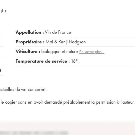
VÉE
Appellation :
Vin de France
Propriétaire :
Mai & Kenji Hodgson
Viticulture :
biologique et nature
En savoir plus...
Température de service :
16°
f
actuelles du vin concerné.
t de le copier sans en avoir demandé préalablement la permission à l'auteur.