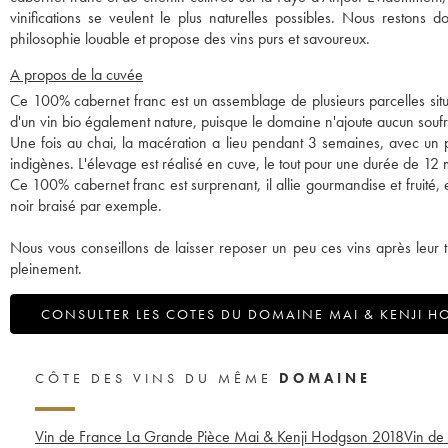
vinifications se veulent le plus naturelles possibles. Nous restons
philosophie louable et propose des vins purs et savoureux.
A propos de la cuvée
Ce 100% cabernet franc est un assemblage de plusieurs parcelles situ
d'un vin bio également nature, puisque le domaine n'ajoute aucun soufre 
Une fois au chai, la macération a lieu pendant 3 semaines, avec un pi
indigènes. L'élevage est réalisé en cuve, le tout pour une durée de 12 
Ce 100% cabernet franc est surprenant, il allie gourmandise et fruité, e
noir braisé par exemple.
Nous vous conseillons de laisser reposer un peu ces vins après leur t
pleinement.
CONSULTER LES COTES DU DOMAINE MAI & KENJI 
CÔTE DES VINS DU MÊME
DOMAINE
Vin de France La Grande Pièce Mai & Kenji Hodgson
2018
Vin de