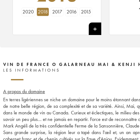
2020
2018
2017
2016
2015
VIN DE FRANCE O GALARNEAU MAI & KENJI
LES INFORMATIONS
A propos du domaine
En terres ligériennes se niche un domaine pour le moins étonnant dan
de notre belle région, de sa complexité et de sa variété. Ainsi, Mai, qu
dans le monde de vin au Canada. Curieux et éclectiques, le milieu des vi
savoir un peu plus… et ne jamais en repartir. Force est de reconnaître qu
Mark Angéli de la très confidentielle Ferme de la Sansonnière, Claude 
Sans grande surprise, la région leur a tapé dans l'œil et, un an apr
cabernet franc et de chenin cultivés sur la Faye d'Anjou. Evidemment,