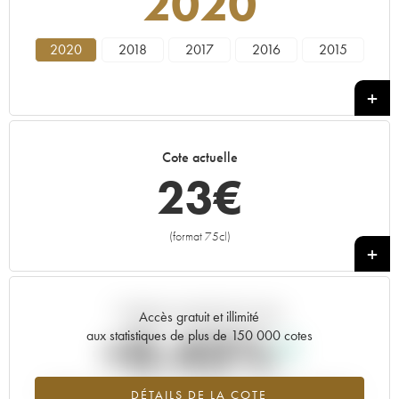
2020
2020
2018
2017
2016
2015
Cote actuelle
23
€
(format 75cl)
+
Tendance actuelle de la cote
Accès gratuit et illimité
+0.43%
aux statistiques de plus de 150 000 cotes
Tendance à la hausse du millésime 2020 en 2026 par rapport à
DÉTAILS DE LA COTE