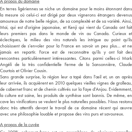
A propos du domaine
En terres ligériennes se niche un domaine pour le moins étonnant dans
la mesure où celui-ci est dirigé par deux vignerons étrangers devenus
amoureux de notre belle région, de sa complexité et de sa variété. Ainsi,
Mai, qui est d'origine japonaise, et Kenji qui vient du Canada ont fait
leurs premiers pas dans le monde de vin au Canada. Curieux et
éclectiques, le milieu des vins naturels les intrigue au point qu'ils
choisissent de s'envoler pour la France en savoir un peu plus… et ne
jamais en repartir. Force est de reconnaître qu'ils y ont fait des
rencontres particulièrement intéressantes. Citons parmi celles-ci Mark
Angéli de la très confidentielle Ferme de la Sansonnière, Claude
Courtois et Olivier Cousin.
Sans grande surprise, la région leur a tapé dans l'œil et, un an après
leur arrivée, ils acquièrent en 2010 quelques vieilles vignes de grolleau,
de cabernet franc et de chenin cultivés sur la Faye d'Anjou. Evidemment,
la culture est saine, les produits de synthèse sont bannis. De même, en
cave les vinifications se veulent le plus naturelles possibles. Nous restons
donc très attentifs devant le travail de ce domaine récent qui œuvre
avec une philosophie louable et propose des vins purs et savoureux.
A propos de la cuvée