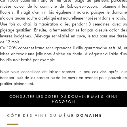
Ce 100% cabernet franc est un assemblage de plusieurs parcelles
situées autour de la commune de Rablay-sur-Layon, notamment les
Rouliers. Il s'agit d'un vin bio également nature, puisque le domaine
n'ajoute aucun soufre à celui qui est naturellement présent dans le raisin.
Une fois au chai, la macération a lieu pendant 3 semaines, avec un
pigeage quotidien. Ensuite, la fermentation se fait par la seule action des
levures indigènes. L'élevage est réalisé en cuve, le tout pour une durée
de 12 mois.
Ce 100% cabernet franc est surprenant, il allie gourmandise et fruité, et
laisse entrevoir une jolie note épicée en finale. A déguster à l'aide d'un
boudin noir braisé par exemple.
Nous vous conseillons de laisser reposer un peu ces vins après leur
transport puis de les carafer ou de les ouvrir en avance pour pouvoir en
profiter pleinement.
CONSULTER LES COTES DU DOMAINE MAI & KENJI
HODGSON
CÔTE DES VINS DU MÊME
DOMAINE