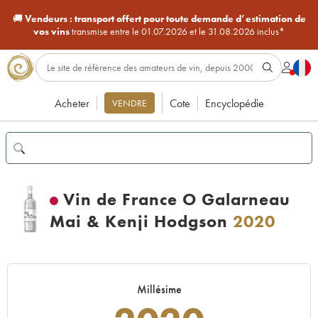
🚚
Vendeurs :
transport offert pour toute demande d’estimation de
vos vins
transmise entre le 01.07.2026 et le 31.08.2026 inclus*
Acheter
Cote
Encyclopédie
VENDRE
Vin de France O Galarneau
Mai & Kenji Hodgson
2020
Millésime