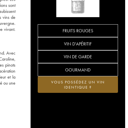
ions sont
subissent
s vins de
’Auvergne.
ue vivant.
FRUITS ROUGES
VIN D'APÉRITIF
and. Avec
VIN DE GARDE
Caroline,
es pinots
GOURMAND
macération
eur et la
VOUS POSSÉDEZ UN VIN
hé ou une
IDENTIQUE ?