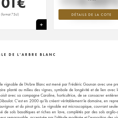
+14.03
101
€
Tendance à la hausse du millésime 20
(format 75cl)
DÉTAILS DE LA COTE
en 2026 par rapport à 2025
+
LE DE L'ARBRE BLANC
, le vignoble de l’Arbre Blanc est mené par Frédéric Gounan avec une pré
e planté au milieu des vignes, symbole de longévité et de lien avec l
isit avec sa compagne Caroline, horticultrice, de se consacrer entière
Giboulot. C’est en 2000 qu’ils créent véritablement le domaine, en repr
sauvignon et du pinot gris. Le vignoble est microscopique, couvrant seul
é de sols basaltiques et riches en lave, complétés par des sols argilo-c
heur remarquable, accentuée par l’altitude modérée et l’exposition des vi