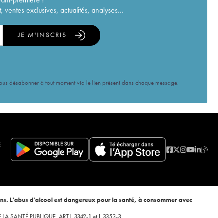
ventes exclusives, actualités, analyses...
JE M'INSCRIS
vous désabonner à tout moment via le lien présent dans chaque message.
E
ans. L'abus d'alcool est dangereux pour la santé, à consommer avec
 DE LA SANTÉ PUBLIQUE, ART.L.3342-1 et L.3353-3