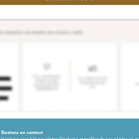
Restons en
contact
Inscrivez-vous à la newsletter iDealwine et profitez de nos pépites en a