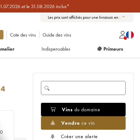
01.07.2026 et le 31.08.2026 inclus*
Les prix sont affichés pour une livraison en :
Cote des vins
Guide des vins
melier
Indispensables
🍇 Primeurs
14
Vins
du domaine
Vendre
ce vin
00
Créer une alerte