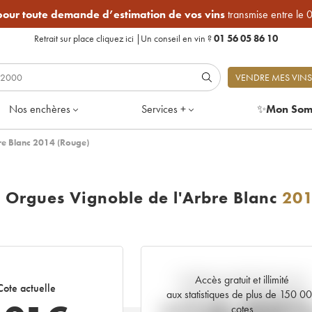
 pour toute demande d’estimation de vos vins
transmise entre le 
Retrait sur place
cliquez ici
|
Un conseil en vin ?
01 56 05 86 10
VENDRE MES VINS
Nos enchères
Services +
✨
Mon Som
bre Blanc 2014 (Rouge)
s Orgues Vignoble de l'Arbre Blanc
20
Accès gratuit et illimité
Tendance actuelle de la cote
Cote actuelle
aux statistiques de plus de 150 0
cotes