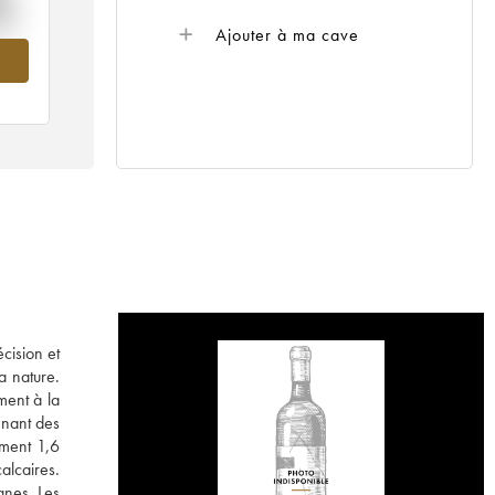
%
Ajouter à ma cave
14
cision et
a nature.
ment à la
enant des
ement 1,6
alcaires.
gnes. Les