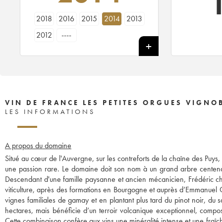
2018
2016
2015
2014
2013
2012
----
VIN DE FRANCE LES PETITES ORGUES VIGNOB
LES INFORMATIONS
A propos du domaine
Situé au cœur de l'Auvergne, sur les contreforts de la chaîne des Puys
une passion rare. Le domaine doit son nom à un grand arbre centenair
Descendant d'une famille paysanne et ancien mécanicien, Frédéric cho
viticulture, après des formations en Bourgogne et auprès d’Emmanuel 
vignes familiales de gamay et en plantant plus tard du pinot noir, du 
hectares, mais bénéficie d’un terroir volcanique exceptionnel, compos
Cette combinaison confère aux vins une minéralité intense et une fraîc