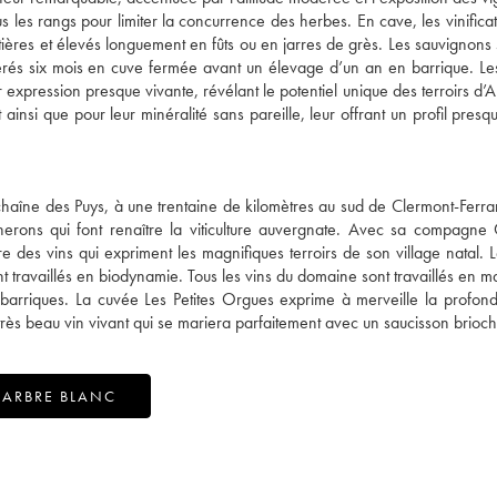
us les rangs pour limiter la concurrence des herbes. En cave, les vinificat
ntières et élevés longuement en fûts ou en jarres de grès. Les sauvignons 
cérés six mois en cuve fermée avant un élevage d’un an en barrique. Le
eur expression presque vivante, révélant le potentiel unique des terroirs d
 ainsi que pour leur minéralité sans pareille, leur offrant un profil presq
 chaîne des Puys, à une trentaine de kilomètres au sud de Clermont-Ferr
gnerons qui font renaître la viticulture auvergnate. Avec sa compagne 
 des vins qui expriment les magnifiques terroirs de son village natal. L
ont travaillés en biodynamie. Tous les vins du domaine sont travaillés en 
s barriques. La cuvée Les Petites Orgues exprime à merveille la profond
n très beau vin vivant qui se mariera parfaitement avec un saucisson brioc
'ARBRE BLANC