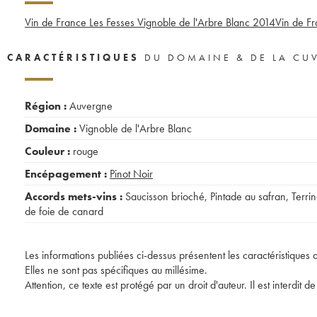
Vin de France Les Fesses Vignoble de l'Arbre Blanc
2014
Vin de F
CARACTÉRISTIQUES
DU DOMAINE & DE LA CU
Région :
Auvergne
Domaine :
Vignoble de l'Arbre Blanc
Couleur :
rouge
Encépagement :
Pinot Noir
Accords mets-vins :
Saucisson brioché
,
Pintade au safran
,
Terri
de foie de canard
Les informations publiées ci-dessus présentent les caractéristiques 
Elles ne sont pas spécifiques au millésime.
Attention, ce texte est protégé par un droit d'auteur. Il est interdi