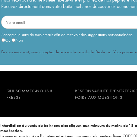
Recevez directement dans votre boîte mail : nos découvertes du moment, 
J'accepte le suivi de mes emails afin de recevoir des suggestions personnalisées
Oui
Non
En vous inscrivant, vous acceptez de recevoir les emails de iDealwine. Vous pouvez 
QUI SOMMES-NOUS ?
RESPONSABILITÉ D'ENTREPRIS
PRESSE
FOIRE AUX QUESTIONS
Interdiction de vente de boissons alcooliques aux mineurs de moins de 18 
modération.
La preuve de majorité de l'acheteur est exigée au moment de la vente en ligne. CODE