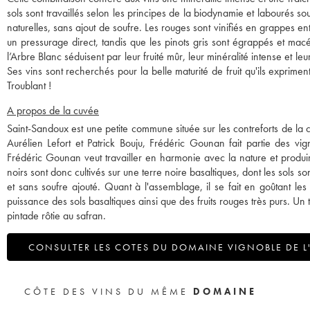
sols sont travaillés selon les principes de la biodynamie et labourés so
naturelles, sans ajout de soufre. Les rouges sont vinifiés en grappes e
un pressurage direct, tandis que les pinots gris sont égrappés et ma
l’Arbre Blanc séduisent par leur fruité mûr, leur minéralité intense et l
Ses vins sont recherchés pour la belle maturité de fruit qu'ils expriment
Troublant !
A propos de la cuvée
Saint-Sandoux est une petite commune située sur les contreforts de la
Aurélien Lefort et Patrick Bouju, Frédéric Gounan fait partie des vi
Frédéric Gounan veut travailler en harmonie avec la nature et produire
noirs sont donc cultivés sur une terre noire basaltiques, dont les sols s
et sans soufre ajouté. Quant à l'assemblage, il se fait en goûtant le
puissance des sols basaltiques ainsi que des fruits rouges très purs. U
pintade rôtie au safran.
CONSULTER LES COTES DU DOMAINE VIGNOBLE DE L
CÔTE DES VINS DU MÊME
DOMAINE