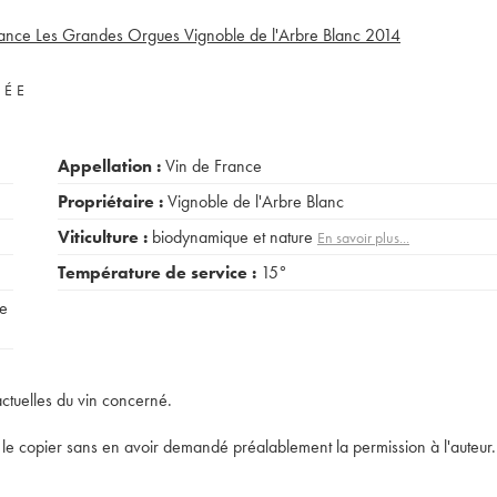
rance Les Grandes Orgues Vignoble de l'Arbre Blanc
2014
VÉE
Appellation :
Vin de France
Propriétaire :
Vignoble de l'Arbre Blanc
Viticulture :
biodynamique et nature
En savoir plus...
Température de service :
15°
ne
actuelles du vin concerné.
t de le copier sans en avoir demandé préalablement la permission à l'auteur.