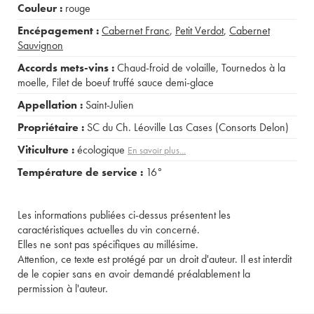
Couleur :
rouge
Encépagement :
Cabernet Franc
,
Petit Verdot
,
Cabernet
Sauvignon
Accords mets-vins :
Chaud-froid de volaille
,
Tournedos à la
moelle
,
Filet de boeuf truffé sauce demi-glace
Appellation :
Saint-Julien
Propriétaire :
SC du Ch. Léoville Las Cases (Consorts Delon)
Viticulture :
écologique
En savoir plus...
Température de service :
16°
Les informations publiées ci-dessus présentent les
caractéristiques actuelles du vin concerné.
Elles ne sont pas spécifiques au millésime.
Attention, ce texte est protégé par un droit d'auteur. Il est interdit
de le copier sans en avoir demandé préalablement la
permission à l'auteur.