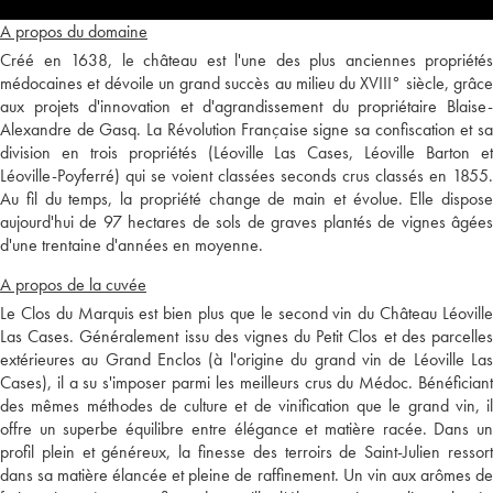
A propos du domaine
Créé en 1638, le château est l'une des plus anciennes propriétés
médocaines et dévoile un grand succès au milieu du XVIII° siècle, grâce
aux projets d'innovation et d'agrandissement du propriétaire Blaise-
Alexandre de Gasq. La Révolution Française signe sa confiscation et sa
division en trois propriétés (Léoville Las Cases, Léoville Barton et
Léoville-Poyferré) qui se voient classées seconds crus classés en 1855.
Au fil du temps, la propriété change de main et évolue. Elle dispose
aujourd'hui de 97 hectares de sols de graves plantés de vignes âgées
d'une trentaine d'années en moyenne.
A propos de la cuvée
Le Clos du Marquis est bien plus que le second vin du Château Léoville
Las Cases. Généralement issu des vignes du Petit Clos et des parcelles
extérieures au Grand Enclos (à l'origine du grand vin de Léoville Las
Cases), il a su s'imposer parmi les meilleurs crus du Médoc. Bénéficiant
des mêmes méthodes de culture et de vinification que le grand vin, il
offre un superbe équilibre entre élégance et matière racée. Dans un
profil plein et généreux, la finesse des terroirs de Saint-Julien ressort
dans sa matière élancée et pleine de raffinement. Un vin aux arômes de