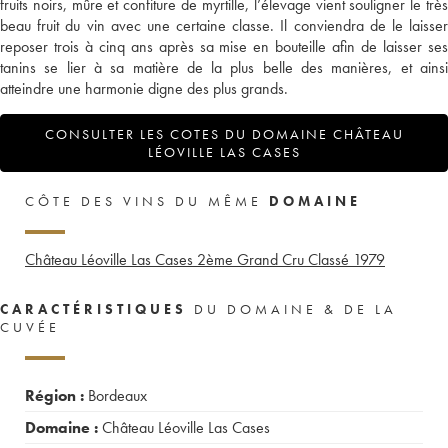
fruits noirs, mûre et confiture de myrtille, l’élevage vient souligner le très
beau fruit du vin avec une certaine classe. Il conviendra de le laisser
reposer trois à cinq ans après sa mise en bouteille afin de laisser ses
tanins se lier à sa matière de la plus belle des manières, et ainsi
atteindre une harmonie digne des plus grands.
CONSULTER LES COTES DU DOMAINE CHÂTEAU
LÉOVILLE LAS CASES
CÔTE DES VINS DU MÊME
DOMAINE
Château Léoville Las Cases 2ème Grand Cru Classé
1979
CARACTÉRISTIQUES
DU DOMAINE & DE LA
CUVÉE
Région :
Bordeaux
Domaine :
Château Léoville Las Cases