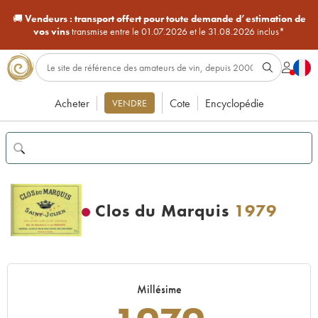
🚚
Vendeurs :
transport offert pour toute demande d’estimation de
vos vins
transmise entre le 01.07.2026 et le 31.08.2026 inclus*
Acheter
Cote
Encyclopédie
VENDRE
Clos du Marquis
1979
Millésime