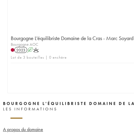
Bourgogne L'équilibriste Domaine de la Cras - Marc Soyard
Bourgogne AOC
2023
A
K
Lot de 3 bouteilles | 0 enchère
BOURGOGNE L'ÉQUILIBRISTE DOMAINE DE L
LES INFORMATIONS
A propos du domaine