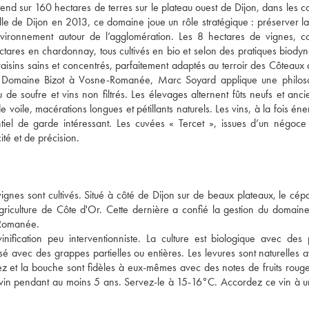
étend sur 160 hectares de terres sur le plateau ouest de Dijon, dans les
ille de Dijon en 2013, ce domaine joue un rôle stratégique : préserver la
environnement autour de l’agglomération. Les 8 hectares de vignes, c
ctares en chardonnay, tous cultivés en bio et selon des pratiques biody
raisins sains et concentrés, parfaitement adaptés au terroir des Côteaux 
u Domaine Bizot à Vosne-Romanée, Marc Soyard applique une philos
 de soufre et vins non filtrés. Les élevages alternent fûts neufs et ancie
voile, macérations longues et pétillants naturels. Les vins, à la fois éne
tiel de garde intéressant. Les cuvées « Tercet », issues d’un négoce 
té et de précision.
gnes sont cultivés. Situé à côté de Dijon sur de beaux plateaux, le cép
griculture de Côte d'Or. Cette dernière a confié la gestion du domai
 Romanée.
nification peu interventionniste. La culture est biologique avec des 
é avec des grappes partielles ou entières. Les levures sont naturelles 
nez et la bouche sont fidèles à eux-mêmes avec des notes de fruits rouge
e vin pendant au moins 5 ans. Servez-le à 15-16°C. Accordez ce vin à 