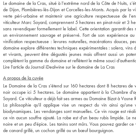
Le domaine de la Cras, situé à l’extrême nord de la Côte de Nuits, s’
de Dijon, Plombières-lès-Dijon et Corcelles-les-Monts. Acquis par la v
verte péri-urbaine et maintenir une agriculture respectueuse de l’
viticulteur Marc Soyard, comprennent 5 hectares en pinot-noir et 3 he
sans revendiquer formellement le label. Cette orientation garantit des 
un environnement sauvage et préservé. Fort de son expérience a
vinification respectueuse : levures naturelles, macérations douces, peu
domaine explore différentes techniques expérimentales : solera, vins de 
et vivants, peuvent être dégustés jeunes mais offrent aussi un poten
complètent la gamme du domaine et reflètent le même souci d’authentici
Lire l'article du Journal iDealwine sur le domaine de La Cras
A propos de la cuvée
Le Domaine de la Cras s'étend sur 160 hectares dont 8 hectares de vi
noir occupe ici 5 hectares. Le domaine appartient à la Chambre d'a
Soyard. Ce viticulteur a déjà fait ses armes au Domaine Bizot à Vosne
La philosophie qu'il applique vise un respect du vin ainsi qu'une vi
biodynamiques. Les vendanges sont manuelles. Ce vin rouge est réalis
ce vin aucun souffre ajouté. La robe est d'un beau rubis limpide. Le 
noire et un peu d'épice. Les tanins sont mûrs. Vous pouvez garder c
de canard grillé, un cochon grillé ou un bœuf bourguignon.