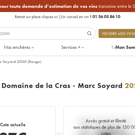
 pour toute demande d’estimation de vos vins
transmise entre le 
Retrait sur place
cliquez ici
|
Un conseil en vin ?
01 56 05 86 10
VENDRE MES VINS
Nos enchères
Services +
✨
Mon Som
rc Soyard 2020 (Rouge)
e Domaine de la Cras - Marc Soyard
20
Accès gratuit et illimité
Tendance actuelle de la cote
Cote actuelle
aux statistiques de plus de 150 
cotes