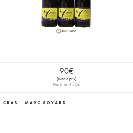
90
€
(
mise à prix
)
30
€
Prix à l'unité
A CRAS - MARC SOYARD