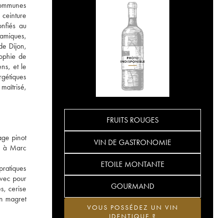
 communes
 ceinture
onfiés au
namiques,
de Dijon,
ophie de
ns, et le
rgétiques
maîtrisé,
FRUITS ROUGES
age pinot
VIN DE GASTRONOMIE
ne à Marc
ETOILE MONTANTE
pratiques
avec pour
GOURMAND
s, cerise
un magret
VOUS POSSÉDEZ UN VIN
IDENTIQUE ?