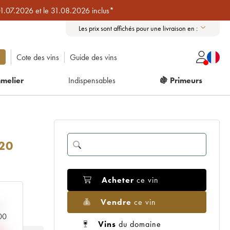
01.07.2026 et le 31.08.2026 inclus*
Les prix sont affichés pour une livraison en :
Cote des vins
Guide des vins
melier
Indispensables
🍇 Primeurs
20
Acheter
ce vin
Vendre
ce vin
000
Vins
du domaine