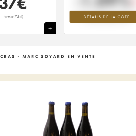
-1.09%
37
€
Tendance à la baisse du millésime 2
(format 75cl)
DÉTAILS DE LA COTE
en 2026 par rapport à 2025
+
 CRAS - MARC SOYARD EN VENTE