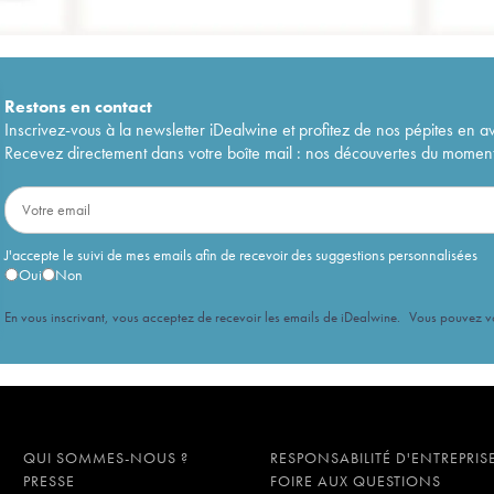
Restons en
contact
Inscrivez-vous à la newsletter iDealwine et profitez de nos pépites en a
Recevez directement dans votre boîte mail : nos découvertes du moment, 
J'accepte le suivi de mes emails afin de recevoir des suggestions personnalisées
Oui
Non
En vous inscrivant, vous acceptez de recevoir les emails de iDealwine. Vous pouvez 
QUI SOMMES-NOUS ?
RESPONSABILITÉ D'ENTREPRIS
PRESSE
FOIRE AUX QUESTIONS