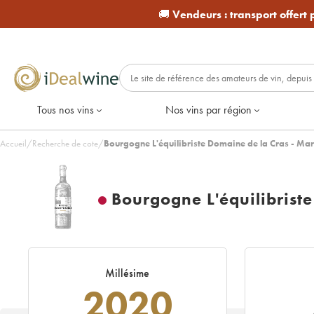
🚚
Vendeurs :
transport offert
Tous nos vins
Nos vins par région
Accueil
/
Recherche de cote
/
Bourgogne L'équilibriste Domaine de la Cras - Ma
Bourgogne L'équilibrist
Millésime
2020